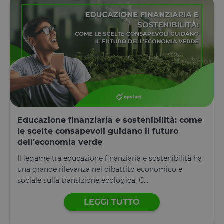
generato in
modo casual
il modo in c
viene
utilizzato p
essere
specifico per
sito, ma un
buon esemp
è mantener
uno stato di
accesso per
utente tra le
pagine.
__cfruid
Sessione
Cookie
Cloudflare
associato ai
Inc.
Educazione finanziaria e sostenibilità: come
siti che
.calendly.com
utilizzano
le scelte consapevoli guidano il futuro
CloudFlare,
dell’economia verde
utilizzato pe
identificare i
traffico web
Il legame tra educazione finanziaria e sostenibilità ha
attendibile.
una grande rilevanza nel dibattito economico e
XSRF-TOKEN
www.opstart.it
1 ora 59
Questo cook
sociale sulla transizione ecologica. C...
minuti
è stato scrit
per aiutare
con la
LEGGI TUTTO
sicurezza de
sito a
prevenire