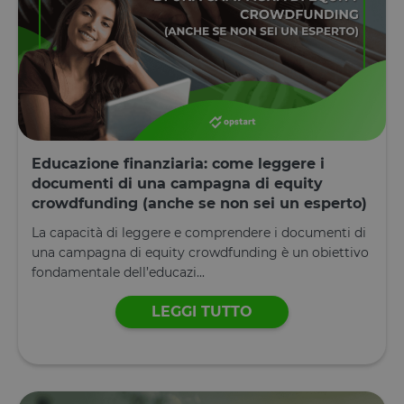
proprio sito
Web.
G_ENABLED_IDPS
1 anno 1
Utilizzato pe
Google LLC
mese
accedere co
.www.opstart.it
Google
laravel_session
1 ora 59
Internament
Laravel LLC
Google Privacy Policy
minuti
laravel utiliz
www.opstart.it
laravel_sess
per
identificare
un'istanza d
Educazione finanziaria: come leggere i
sessione per
un utente
documenti di una campagna di equity
crowdfunding (anche se non sei un esperto)
PHPSESSID
Sessione
Cookie
PHP.net
generato da
www.opstart.it
La capacità di leggere e comprendere i documenti di
applicazioni
basate sul
una campagna di equity crowdfunding è un obiettivo
linguaggio
PHP. Si tratt
fondamentale dell’educazi...
di un
identificator
generico
LEGGI TUTTO
utilizzato pe
mantenere l
variabili di
sessione
utente.
Normalment
è un numer