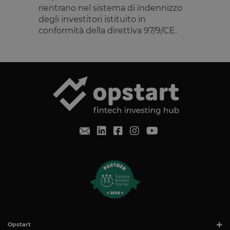
rientrano nel sistema di indennizzo
degli investitori istituito in
conformità della direttiva 97/9/CE.
Opstart