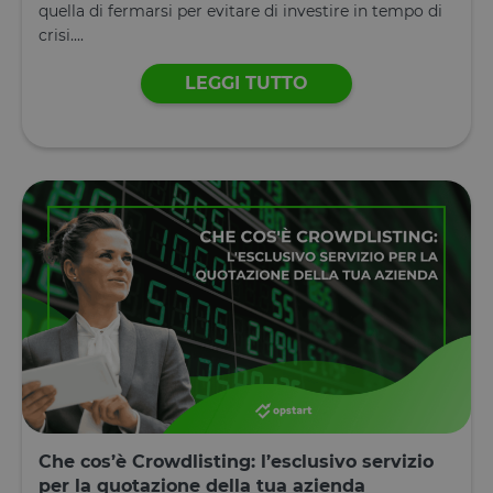
quella di fermarsi per evitare di investire in tempo di
cookie dei
visitatori. È
crisi....
necessario c
il banner de
cookie di
LEGGI TUTTO
Cookie-
Script.com
funzioni
correttamen
Dichiarazione di archiviazione
Tipo di
Nome
Descrizione
archiviazione
tAE
Archiviazione
locale
tTDe
Archiviazione
locale
tnsApp
Archiviazione
locale
tMQ
Archiviazione
locale
lastExternalReferrer
Archiviazione
Che cos’è Crowdlisting: l’esclusivo servizio
locale
per la quotazione della tua azienda