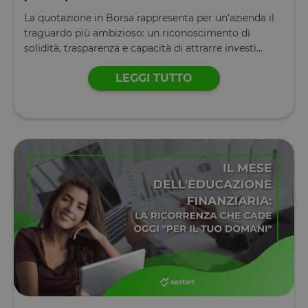
tADe
Archiviazione
locale
La quotazione in Borsa rappresenta per un’azienda il
topicsLastReferenceTime
Archiviazione
traguardo più ambizioso: un riconoscimento di
locale
solidità, trasparenza e capacità di attrarre investi...
tTDu
Archiviazione
locale
LEGGI TUTTO
tTE
Archiviazione
locale
lastExternalReferrerTime
Archiviazione
locale
tADu
Archiviazione
locale
tPL
Archiviazione
locale
tTf
Archiviazione
locale
t3D
Archiviazione
locale
_gcl_ls
Archiviazione
locale
tC
Archiviazione
locale