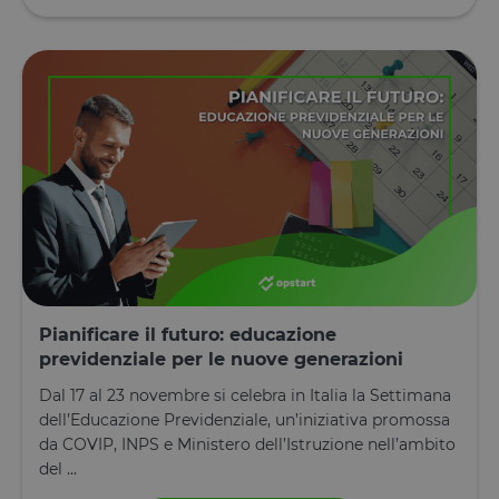
attacchi Cro
Site Request
Forgery.
OptanonConsent
1 anno
Questo cook
OneTrust LLC
è impostato
.calendly.com
dalla
soluzione di
conformità 
cookie di
OneTrust.
Memorizza
informazion
sulle categor
di cookie che
sito utilizza 
se i visitator
hanno
prestato o
revocato il
consenso pe
Pianificare il futuro: educazione
l'uso di
ciascuna
previdenziale per le nuove generazioni
categoria. C
consente ai
Dal 17 al 23 novembre si celebra in Italia la Settimana
proprietari d
sito di
dell’Educazione Previdenziale, un’iniziativa promossa
impedire che
da COVIP, INPS e Ministero dell’Istruzione nell’ambito
cookie di
ciascuna
del ...
categoria
vengano