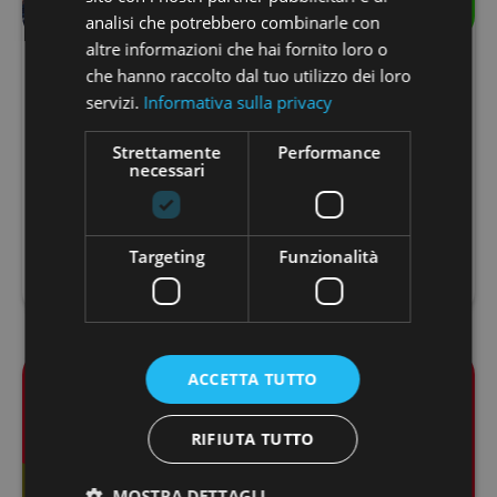
analisi che potrebbero combinarle con
altre informazioni che hai fornito loro o
Dall’equity crowdfunding alla quotazione in
che hanno raccolto dal tuo utilizzo dei loro
Borsa e oltre: il percorso di crescita di
servizi.
Informativa sulla privacy
Redelfi
Strettamente
Performance
L’equity crowdfunding in Italia è uno strumento
necessari
prediletto dalle startup, in particolare del settore
dell’energia, anche se sta crescendo il nume...
LEGGI TUTTO
Targeting
Funzionalità
ACCETTA TUTTO
RIFIUTA TUTTO
MOSTRA DETTAGLI