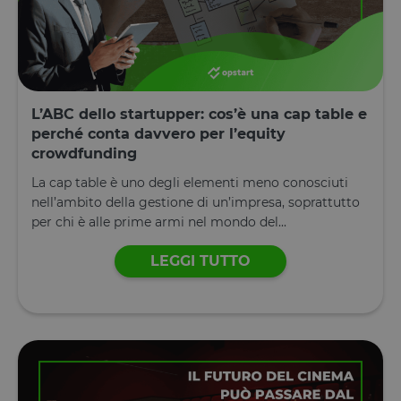
m
1 anno 1
Questo cookie
Stripe
cookie è
.doubleclick.net
mese
viene
m.stripe.com
impostato
generalmente
da
utilizzato per le
Doubleclick
prestazioni e
e fornisce
l'ottimizzazione
informazioni
dei servizi di
su come
elaborazione
l'utente
dei pagamenti,
finale
L’ABC dello startupper: cos’è una cap table e
facilitando la
utilizza il
memorizzazione
sito Web e
perché conta davvero per l’equity
dei contenuti
qualsiasi
sul browser per
crowdfunding
pubblicità
rendere le
che l'utente
pagine più
finale
La cap table è uno degli elementi meno conosciuti
veloci.
potrebbe
nell’ambito della gestione di un’impresa, soprattutto
aver visto
prima di
per chi è alle prime armi nel mondo del...
visitare il
sito Web.
LEGGI TUTTO