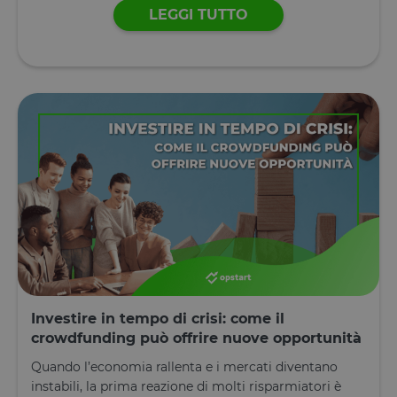
impostati ne
LEGGI TUTTO
browser deg
utenti,
quando no
viene fornito
consenso. Il
cookie ha u
durata
normale di 
anno, in m
che i visitato
di ritorno al
sito avranno
loro
preferenze
ricordate. N
contiene
informazion
che possan
identificare i
visitatore de
sito.
CookieScriptConsent
4
Questo cook
CookieScript
settimane
viene
www.opstart.it
Investire in tempo di crisi: come il
2 giorni
utilizzato da
servizio
crowdfunding può offrire nuove opportunità
Cookie-
Script.com p
Quando l’economia rallenta e i mercati diventano
ricordare le
preferenze d
instabili, la prima reazione di molti risparmiatori è
consenso su