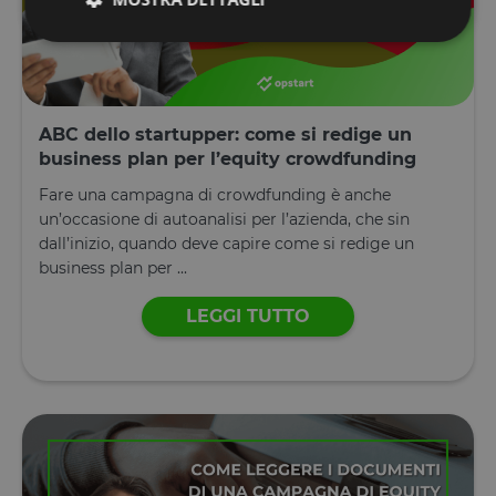
Strettamente necessari
Performance
Targeting
Funzionalità
ABC dello startupper: come si redige un
business plan per l’equity crowdfunding
I cookie strettamente necessari consentono le
funzionalità principali del sito web come l'accesso
Fare una campagna di crowdfunding è anche
dell'utente e la gestione dell'account. Il sito web non
può essere utilizzato correttamente senza i cookie
un’occasione di autoanalisi per l’azienda, che sin
strettamente necessari.
dall’inizio, quando deve capire come si redige un
Fornitore
/
business plan per ...
Nome
Scadenza
Descrizione
Dominio
__cf_bm
29 minuti
Questo cook
Cloudflare
LEGGI TUTTO
59
viene
Inc.
secondi
utilizzato pe
.calendly.com
distinguere 
umani e bot
Ciò è
vantaggioso
per il sito W
al fine di
effettuare
rapporti vali
sull'utilizzo 