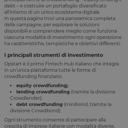
OneTrust.
debt – e costruire un portafoglio diversificato
Memorizza
informazion
all’interno di un unico ecosistema digitale.
sulle categor
In questa pagina trovi una panoramica completa
di cookie che
sito utilizza 
delle campagne, per esplorare le soluzioni
se i visitator
disponibili e comprendere meglio come funziona
hanno
prestato o
ciascuna modalità di investimento: ogni operazione
revocato il
consenso pe
ha caratteristiche, tempistiche e obiettivi differenti.
l'uso di
ciascuna
I principali strumenti di investimento
categoria. C
consente ai
proprietari d
Opstart è il primo Fintech Hub italiano che integra
sito di
in un’unica piattaforma tutte le forme di
impedire che
cookie di
crowdfunding finanziario:
ciascuna
categoria
equity crowdfunding;
vengano
impostati ne
lending crowdfunding
(tramite la divisione
browser deg
Crowdlender);
utenti,
quando no
debt crowdfunding
(minibond, tramite la
viene fornito
divisione Crowdbond).
consenso. Il
cookie ha u
durata
Ogni strumento consente di partecipare alla
normale di 
crescita di imprese italiane con modalità diverse,
anno, in m