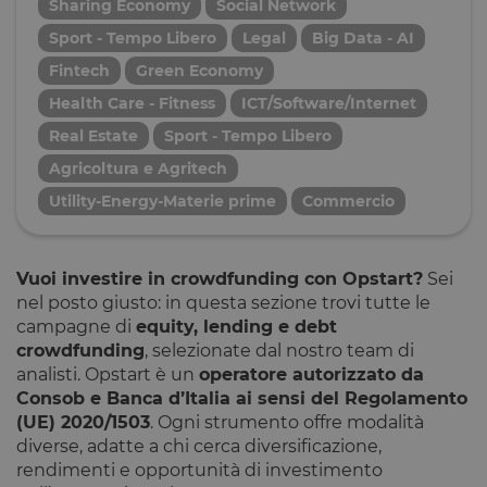
Sharing Economy
Social Network
Sport - Tempo Libero
Legal
Big Data - AI
Fintech
Green Economy
Health Care - Fitness
ICT/Software/Internet
Real Estate
Sport - Tempo Libero
Agricoltura e Agritech
Utility-Energy-Materie prime
Commercio
Vuoi investire in crowdfunding con Opstart?
Sei
nel posto giusto: in questa sezione trovi tutte le
campagne di
equity, lending e debt
crowdfunding
, selezionate dal nostro team di
analisti. Opstart è un
operatore autorizzato da
Consob e Banca d’Italia ai sensi del Regolamento
(UE) 2020/1503
. Ogni strumento offre modalità
diverse, adatte a chi cerca diversificazione,
rendimenti e opportunità di investimento