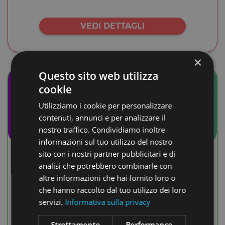
VEDI DETTAGLI
×
Questo sito web utilizza
OVERFUNDING
cookie
Utilizziamo i cookie per personalizzare
contenuti, annunci e per analizzare il
nostro traffico. Condividiamo inoltre
informazioni sul tuo utilizzo del nostro
sito con i nostri partner pubblicitari e di
SeLinvest25 - quarto periodo di offerta
analisi che potrebbero combinarle con
SeLinvest25 permette agli investitori di partecipare a una
altre informazioni che hai fornito loro o
società la cui attività principale consiste nell’acquisizione di
che hanno raccolto dal tuo utilizzo dei loro
partecipazioni in impianti per la produzione di energia
rinnovabile zero fuel appartenenti alla Piattaforma SeLea,
servizi.
Informativa sulla privacy
situati e distribuiti sul territorio nazionale.
Strettamente
Performance