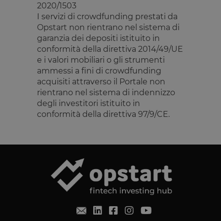
memorizzazione
sito Web e
2020/1503
dei contenuti
qualsiasi
sul browser per
I servizi di crowdfunding prestati da
pubblicità
rendere le
che l'utente
Opstart non rientrano nel sistema di
pagine più
finale
veloci.
potrebbe
garanzia dei depositi istituito in
aver visto
conformità della direttiva 2014/49/UE
prima di
visitare il
e i valori mobiliari o gli strumenti
sito Web.
ammessi a fini di crowdfunding
acquisiti attraverso il Portale non
rientrano nel sistema di indennizzo
degli investitori istituito in
conformità della direttiva 97/9/CE.