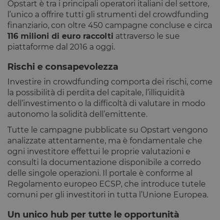
Opstart è tra i principali operatori italiani del settore,
Nome
Scadenza
Descrizione
_cfuvid
.calendly.com
Sessione
Questo
Dominio
cookie viene
l’unico a offrire tutti gli strumenti del crowdfunding
_ga_LJ83GNQ9X2
.opstart.it
1 anno 1
Questo cookie
utilizzato per
mese
viene utilizzato
test_cookie
15 minuti
Questo
Google LLC
finanziario, con oltre 450 campagne concluse e circa
monitorare gli
da Google
cookie è
.doubleclick.net
utenti
Analytics per
116 milioni di euro raccolti
attraverso le sue
impostato
attraverso le
mantenere lo
da
piattaforme dal 2016 a oggi.
sessioni per
stato della
DoubleClick
ottimizzare
sessione.
(che è di
l'esperienza
proprietà di
Rischi e consapevolezza
dell'utente
_ga_GCF1WBDG0W
.opstart.it
1 anno 1
Questo cookie
Google) per
mantenendo
mese
viene utilizzato
determinare
Investire in crowdfunding comporta dei rischi, come
la coerenza
da Google
se il browser
della sessione
Analytics per
del
la possibilità di perdita del capitale, l’illiquidità
e fornendo
mantenere lo
visitatore
servizi
dell’investimento o la difficoltà di valutare in modo
stato della
del sito web
personalizzati.
sessione.
supporta i
autonomo la solidità dell’emittente.
cookie.
_ga
1 anno 1
Questo nome di
Google LLC
Tutte le campagne pubblicate su Opstart vengono
mese
cookie è
_fbp
.opstart.it
2 mesi 4
Utilizzato da
Meta Platform
associato a
settimane
Facebook
analizzate attentamente, ma è fondamentale che
Inc.
Google
per fornire
.opstart.it
ogni investitore effettui le proprie valutazioni e
Universal
una serie di
Analytics, che è
prodotti
consulti la documentazione disponibile a corredo
un
pubblicitari
delle singole operazioni. Il portale è conforme al
aggiornamento
come offerte
significativo del
in tempo
Regolamento europeo ECSP, che introduce tutele
servizio di
reale da
analisi più
comuni per gli investitori in tutta l’Unione Europea.
inserzionisti
comunemente
di terze parti
utilizzato da
Un unico hub per tutte le opportunità
Google. Questo
_gcl_au
2 mesi 4
Questo
Google LLC