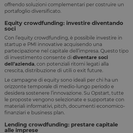
che i visitato
offrendo soluzioni complementari per costruire un
di ritorno al
portafoglio diversificato.
sito avranno
loro
preferenze
Equity crowdfunding: investire diventando
ricordate. N
soci
contiene
informazion
che possan
Con l’equity crowdfunding, è possibile investire in
identificare i
startup e PMI innovative acquisendo una
visitatore de
sito.
partecipazione nel capitale dell’impresa. Questo tipo
di investimento consente di
diventare soci
CookieScriptConsent
4
Questo cook
CookieScript
settimane
viene
www.opstart.it
dell’azienda
, con potenziali ritorni legati alla
2 giorni
utilizzato da
servizio
crescita, distribuzione di utili o exit future.
Cookie-
Script.com p
Le campagne di equity sono ideali per chi ha un
ricordare le
orizzonte temporale di medio-lungo periodo e
preferenze d
consenso su
desidera sostenere l’innovazione. Su Opstart, tutte
cookie dei
visitatori. È
le proposte vengono selezionate e supportate con
necessario c
materiali informativi, pitch, documenti economico-
il banner de
cookie di
finanziari e business plan.
Cookie-
Script.com
Lending crowdfunding: prestare capitale
funzioni
correttamen
alle imprese