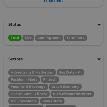
LENDING
Status
Tutti
Live
Coming soon
Terminata
Settore
Advertising & Marketing
Big Data - AI
Fashion - Moda
Fintech
Food And Beverage
Green Economy
Health Care - Fitness
ICT/Software/Internet
IOT - Wearable
Real Estate