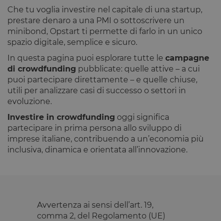
cookie viene
settimane
cookie è
.opstart.it
utilizzato per
Che tu voglia investire nel capitale di una startup,
impostato
distinguere
da
prestare denaro a una PMI o sottoscrivere un
utenti unici
Doubleclick
assegnando un
e fornisce
minibond, Opstart ti permette di farlo in un unico
numero
informazioni
spazio digitale, semplice e sicuro.
generato in
su come
modo casuale
l'utente
come
In questa pagina puoi esplorare tutte le
campagne
finale
identificatore
utilizza il
di crowdfunding
pubblicate: quelle attive – a cui
del cliente. È
sito Web e
incluso in ogni
qualsiasi
puoi partecipare direttamente – e quelle chiuse,
richiesta di
pubblicità
utili per analizzare casi di successo o settori in
pagina in un
che l'utente
sito e utilizzato
finale
evoluzione.
per calcolare i
potrebbe
dati di visitatori,
aver visto
Investire in crowdfunding
oggi significa
sessioni e
prima di
campagne per i
visitare il
partecipare in prima persona allo sviluppo di
rapporti di
sito Web.
imprese italiane, contribuendo a un’economia più
analisi dei siti.
IDE
1 anno
Questo
Google LLC
inclusiva, dinamica e orientata all’innovazione.
m
1 anno 1
Questo cookie
Stripe
cookie è
.doubleclick.net
mese
viene
m.stripe.com
impostato
generalmente
da
utilizzato per le
Doubleclick
prestazioni e
e fornisce
l'ottimizzazione
informazioni
dei servizi di
su come
elaborazione
l'utente
Avvertenza ai sensi dell’art. 19,
dei pagamenti,
finale
comma 2, del Regolamento (UE)
facilitando la
utilizza il