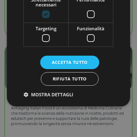
necessari
CHIUSA
Targeting
Funzionalità
OVERFUNDING
ACCETTA TUTTO
RIFIUTA TUTTO
MOSTRA DETTAGLI
Antiaging Italian Food
Antiaging Italian Food è un ecosistema di Medicina Culinaria
che trasforma la scienza della nutrizione in ricette, prodotti ed
edutech per prevenire e supportare la cura delle patologie,
Strettamente necessari
Performance
promuovendo la longevità senza rinunce né estremismi.
Targeting
Funzionalità