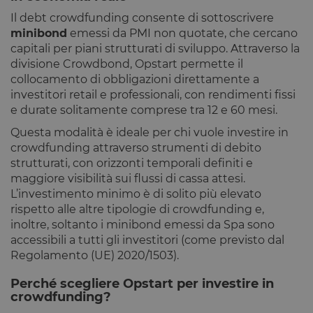
locale
Il debt crowdfunding consente di sottoscrivere
lastExternalReferrerTime
Archiviazione
minibond
emessi da PMI non quotate, che cercano
locale
capitali per piani strutturati di sviluppo. Attraverso la
tADu
Archiviazione
divisione Crowdbond, Opstart permette il
locale
collocamento di obbligazioni direttamente a
tPL
Archiviazione
investitori retail e professionali, con rendimenti fissi
locale
e durate solitamente comprese tra 12 e 60 mesi.
tTf
Archiviazione
locale
Questa modalità è ideale per chi vuole investire in
t3D
Archiviazione
crowdfunding attraverso strumenti di debito
locale
strutturati, con orizzonti temporali definiti e
_gcl_ls
Archiviazione
maggiore visibilità sui flussi di cassa attesi.
locale
L’investimento minimo è di solito più elevato
tC
Archiviazione
rispetto alle altre tipologie di crowdfunding e,
locale
inoltre, soltanto i minibond emessi da Spa sono
accessibili a tutti gli investitori (come previsto dal
Regolamento (UE) 2020/1503).
Perché scegliere Opstart per investire in
Fornitore
/
crowdfunding?
Nome
Scadenza
Descrizione
Dominio
Fornitore
/
Nome
Scadenza
Descrizione
Fornitore
Dominio
/