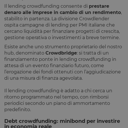
Dichiarazione di archiviazione
Il lending crowdfunding consente di
prestare
denaro alle imprese in cambio di un rendimento
,
Tipo di
Nome
Descrizione
stabilito in partenza. La divisione Crowdlender
archiviazione
ospita campagne di lending per PMI italiane che
tAE
Archiviazione
cercano liquidità per finanziare progetti di crescita,
locale
gestione operativa o investimenti a breve termine.
tTDe
Archiviazione
locale
Esiste anche uno strumento proprietario del nostro
tnsApp
Archiviazione
hub, denominato
Crowdbridge
: si tratta di un
locale
finanziamento ponte in lending crowdfunding in
tMQ
Archiviazione
attesa di un evento finanziario futuro, come
locale
l’erogazione dei fondi ottenuti con l’aggiudicazione
lastExternalReferrer
Archiviazione
di una misura di finanza agevolata.
locale
tADe
Archiviazione
Il lending crowdfunding è adatto a chi cerca un
locale
ritorno programmato nel tempo, con rimborsi
topicsLastReferenceTime
Archiviazione
periodici secondo un piano di ammortamento
locale
predefinito.
tTDu
Archiviazione
locale
Debt crowdfunding: minibond per investire
in economia reale
tTE
Archiviazione