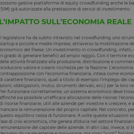
possono gestire piattaforme di equity crowdfunding anche le ba
1 ora 59
Internamente laravel utilizza laravel_session per ide
Laravel LLC
(SIM) già autorizzate alla prestazione di servizi di investimento.
minuti
di sessione per un utente
www.opstart.it
Sessione
Cookie generato da applicazioni basate sul linguagg
PHP.net
L’IMPATTO SULL’ECONOMIA REALE
un identificatore generico utilizzato per mantenere l
www.opstart.it
Google Privacy Policy
sessione utente. Normalmente è un numero gener
casuale, il modo in cui viene utilizzato può essere sp
ma un buon esempio è mantenere uno stato di acc
Il legislatore ha da subito intravisto nel crowdfunding uno strum
tra le pagine.
startup e piccole e medie imprese, attraverso la mobilitazione dei 
Sessione
Cookie associato ai siti che utilizzano CloudFlare, u
Cloudflare
economico del Paese. Un investimento in crowdfunding, infatti, 
identificare il traffico web attendibile.
Inc.
in grado di generare benefici ad ampio raggio. Con il termine
ec
.calendly.com
delle attività finalizzate alla produzione, distribuzione e commerc
www.opstart.it
1 ora 59
Questo cookie è stato scritto per aiutare con la sicu
producono valore e creano ricchezza per la Nazione. L'economia 
minuti
prevenire attacchi Cross-Site Request Forgery.
contrapposizione con l'economia finanziaria, intesa come econo
1 anno
Questo cookie è impostato dalla soluzione di conf
OneTrust LLC
di carattere finanziario, quali a titolo di esempio l'impiego dei capi
OneTrust. Memorizza informazioni sulle categorie di
.calendly.com
azioni, obbligazioni, mutui, strumenti derivati, ecc.) per la loro 
utilizza e se i visitatori hanno prestato o revocato 
di ciascuna categoria. Ciò consente ai proprietari d
Per funzionare correttamente, un sistema economico deve trovare
che i cookie di ciascuna categoria vengano imposta
affinché sia possibile un'efficace allocazione delle risorse: l'econ
utenti, quando non viene fornito il consenso. Il c
normale di un anno, in modo che i visitatori di rit
di risorse finanziarie, utili alle aziende per investire e crescere, 
le loro preferenze ricordate. Non contiene inform
mancare la remunerazione del proprio capitale. Nel concreto, per
identificare il visitatore del sito.
questo equilibrio cessa di funzionare. A volte queste situazioni
nt
4
Questo cookie viene utilizzato dal servizio Cookie-
CookieScript
fase di crisi economica, che genera sfiducia nel settore finanziar
settimane
ricordare le preferenze di consenso sui cookie dei vi
www.opstart.it
remunerazione del capitale delle aziende. In altri casi, invece, si t
2 giorni
necessario che il banner dei cookie di Cookie-Scri
correttamente.
derivano da cause esterne e provvisorie, ma sono “vuoti” fisiologi