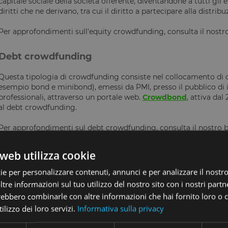
capitale sociale della società offerente, diventandone a tutti gli e
diritti che ne derivano, tra cui il diritto a partecipare alla distribuz
Per approfondimenti sull'equity crowdfunding, consulta il nostr
Debt crowdfunding
Questa tipologia di crowdfunding consiste nel collocamento di obb
esempio bond e minibond), emessi da PMI, presso il pubblico di i
professionali, attraverso un portale web.
Crowdbond
, attiva dal
al debt crowdfunding.
Per approfondimenti sul debt crowdfunding, consulta il nostro 
Lending crowdfunding
web utilizza cookie
ie per personalizzare contenuti, annunci e per analizzare il nostro 
Un altro modello di crowdinvesting è il lending crowdfunding, in 
possono essere sia persone fisiche sia giuridiche) prestano capi
re informazioni sul tuo utilizzo del nostro sito con i nostri partne
essa un contratto di finanziamento. L'impresa, ricevute le risorse f
trebbero combinarle con altre informazioni che hai fornito loro o
maggiorate degli interessi concordati tra le parti, in un determi
ilizzo dei loro servizi.
Informativa sulla privacy
modalità preventivamente stabilite. Il lending crowdfunding vie
lending
, perché è un finanziamento erogato tra “pari” e non da u