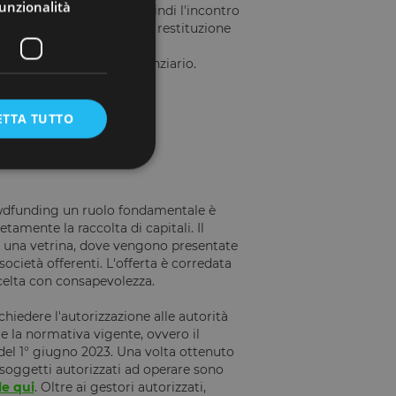
unzionalità
rowdfunding regolano quindi l'incontro
prestito, automatizzando la restituzione
i un piano di
a a questo strumento finanziario.
ro blog a questo
link
.
ETTA TUTTO
crowdfunding un ruolo fondamentale è
tamente la raccolta di capitali. Il
e la gestione
me una vetrina, dove vengono presentate
società offerenti. L'offerta è corredata
scelta con consapevolezza.
chiedere l'autorizzazione alle autorità
umani e bot. Ciò è
porti validi
e la normativa vigente, ovvero il
el 1° giugno 2023. Una volta ottenuto
i i soggetti autorizzati ad operare sono
le qui
. Oltre ai gestori autorizzati,