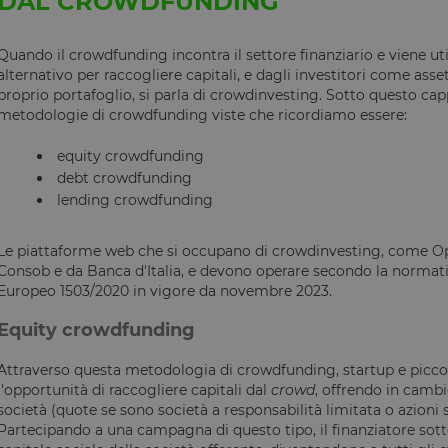
DAL CROWDFUNDING
Quando il crowdfunding incontra il settore finanziario e viene ut
alternativo per raccogliere capitali, e dagli investitori come asset 
proprio portafoglio, si parla di crowdinvesting. Sotto questo cappe
metodologie di crowdfunding viste che ricordiamo essere:
equity crowdfunding
debt crowdfunding
lending crowdfunding
Le piattaforme web che si occupano di crowdinvesting, come Ops
Consob e da Banca d'Italia, e devono operare secondo la normati
Europeo 1503/2020 in vigore da novembre 2023.
Equity crowdfunding
Attraverso questa metodologia di crowdfunding, startup e picco
l'opportunità di raccogliere capitali dal
crowd
, offrendo in cambio
società (quote se sono società a responsabilità limitata o azioni s
Partecipando a una campagna di questo tipo, il finanziatore sott