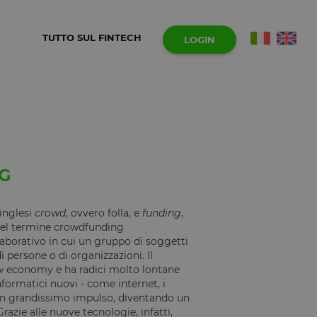
TUTTO SUL FINTECH
LOGIN
G
inglesi
crowd
, ovvero folla, e
funding
,
 del termine crowdfunding
aborativo in cui un gruppo di soggetti
i persone o di organizzazioni. Il
ew economy e ha radici molto lontane
nformatici nuovi - come internet, i
 un grandissimo impulso, diventando un
azie alle nuove tecnologie, infatti,