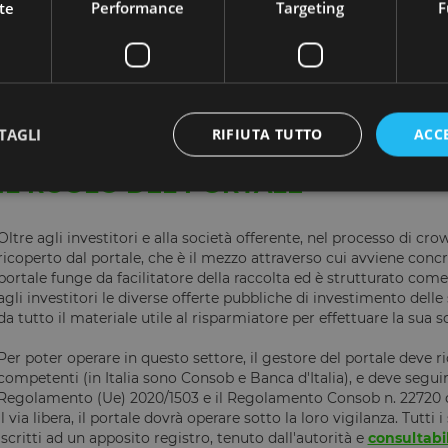
te
Performance
Targeting
F
come ad esempio una banca. Le piattaforme online di lending c
tra la domanda e l'offerta e facilitano il processo di stipula del 
del capitale e degli interessi nelle scadenze previste all'interno d
ammortamento.
Crowdlender
è la divisione di Opstart dedicat
Per approfondimenti sul lending crowdfunding, consulta il nost
TAGLI
RIFIUTA TUTTO
ACC
IL RUOLO DEL PORTALE
Strettamente necessari
Performance
Targeting
Funzionalità
Oltre agli investitori e alla società offerente, nel processo di 
ricoperto dal portale, che è il mezzo attraverso cui avviene concre
 necessari consentono le funzionalità principali del sito web come l'accesso dell'utente 
portale funge da facilitatore della raccolta ed è strutturato co
 web non può essere utilizzato correttamente senza i cookie strettamente necessari.
agli investitori le diverse offerte pubbliche di investimento delle 
Fornitore
/
da tutto il materiale utile al risparmiatore per effettuare la sua 
Scadenza
Descrizione
Dominio
Per poter operare in questo settore, il gestore del portale deve ri
29 minuti
Questo cookie viene utilizzato per distinguere tra 
Cloudflare
59
vantaggioso per il sito Web, al fine di effettuare rap
Inc.
competenti (in Italia sono Consob e Banca d'Italia), e deve seguir
secondi
sull'utilizzo del proprio sito Web.
.calendly.com
Regolamento (Ue) 2020/1503 e il Regolamento Consob n. 22720 d
il via libera, il portale dovrà operare sotto la loro vigilanza. Tutt
1 anno 1
Utilizzato per accedere con Google
Google LLC
mese
.www.opstart.it
iscritti ad un apposito registro, tenuto dall'autorità e
consultabi