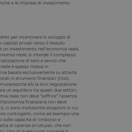
nche e le imprese di investimento
ntificare un'istanza
io PHP. Si tratta di
e variabili di
ato in modo
ecifico per il sito,
esso per un utente
ento per incentivare lo sviluppo di
capitali privati verso il tessuto
tilizzato per
è un investimento nell'economia reale,
onomia reale
, si intende il complesso
ializzazione di beni e servizi che
rezza del sito a
reale è spesso messa in
mia basata esclusivamente su attività
ormità dei cookie di
tali in strumenti finanziari (titoli,
 cookie che il sito
remunerazione e/o la loro negoziazione.
il consenso per l'uso
el sito di impedire
 un equilibrio tra questi due settori,
ti nel browser degli
omia reale non deve “soffrire” l'assenza
ookie ha una durata
orno al sito avranno
e all'economia finanziaria non deve
azioni che possano
ò, ci sono moltissime situazioni in cui
 sono contingenti, come ad esempio una
Script.com per
io sulle capacità di rimborso e
sitatori. È
ratta di carenze strutturali, che non
pt.com funzioni
ci. Uno di questi vuoti riguarda il