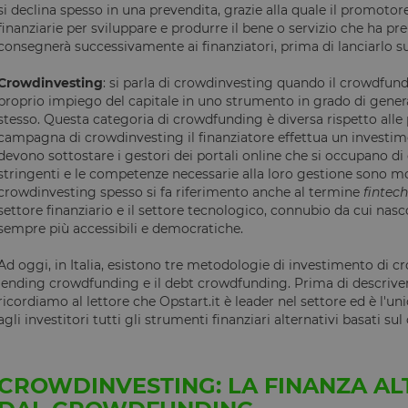
si declina spesso in una prevendita, grazie alla quale il promotore
finanziarie per sviluppare e produrre il bene o servizio che ha 
consegnerà successivamente ai finanziatori, prima di lanciarlo s
Crowdinvesting
: si parla di crowdinvesting quando il crowdfund
proprio impiego del capitale in uno strumento in grado di gener
stesso. Questa categoria di crowdfunding è diversa rispetto alle
campagna di crowdinvesting il finanziatore effettua un investim
devono sottostare i gestori dei portali online che si occupano d
stringenti e le competenze necessarie alla loro gestione sono mo
crowdinvesting spesso si fa riferimento anche al termine
fintech
settore finanziario e il settore tecnologico, connubio da cui nasc
sempre più accessibili e democratiche.
Ad oggi, in Italia, esistono tre metodologie di investimento di c
lending crowdfunding e il debt crowdfunding. Prima di descriver
ricordiamo al lettore che Opstart.it è leader nel settore ed è l'un
agli investitori tutti gli strumenti finanziari alternativi basati s
CROWDINVESTING: LA FINANZA AL