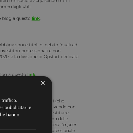
ffetti un socio e acquisendo tutti i
ione degli utili.
o blog a questo
link
.
ligazioni e titoli di debito (quali ad
nvestitori professionali e non
 2020, è la divisione di Opstart dedicata
blog a questo
link
.
×
traffico.
cui i soggetti finanziatori (che
tali ad un'impresa sottoscrivendo con
r pubblicitari e
inanziarie, le dovrà poi restituire,
 che hanno
nato periodo di tempo e con delle
ne spesso definito anche
peer-to-peer
n operatore finanziario professionale