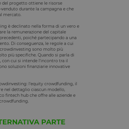
 del progetto ottiene le risorse
pre-venduto durante la campagna e che
ul mercato.
ing è declinato nella forma di un vero e
are la remunerazione del capitale
 precedenti, poiché partecipando a una
ento. Di conseguenza, le regole a cui
i crowdinvesting sono molto più
lto più specifiche. Quando si parla di
, con cui si intende l’incontro tra il
ono soluzioni finanziarie innovative
rowdinvesting: l'equity crowdfunding, il
e nel dettaglio ciascun modello,
ico fintech hub che offre alle aziende e
ul crowdfunding.
TERNATIVA PARTE