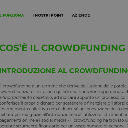
E FUNZIONA
I NOSTRI POINT
AZIENDE
COS’È IL CROWDFUNDING
INTRODUZIONE AL CROWDFUNDIN
Il crowdfunding è un termine che deriva dall'unione delle parole 
ovvero finanziare. In italiano quindi una traduzione appropriata
è
finanziamento collettivo
, ad indicare appunto un processo coll
conferisce il proprio denaro per sostenere e finanziare gli sforzi d
finanziamento collettivo non è di per sé un'innovazione della n
nel tempo, ma grazie all'introduzione e all'utilizzo di strumenti i
pagamenti online e i social media - il crowdfunding ha trovato
potente strumento finanziario per un vasto numero di persone. Gr