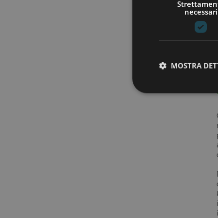
Strettamen
necessari
MOSTRA DET
I cookie strettamente
dell'account. Il sito
Nome
__cf_bm
G_ENABLED_IDPS