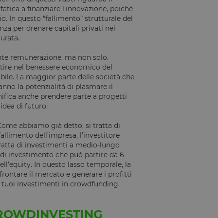
 fatica a finanziare l'innovazione, poiché
. In questo “fallimento” strutturale del
za per drenare capitali privati nei
Descrizione
urata.
nte remunerazione, ma non solo.
estire nel benessere economico del
ibile. La maggior parte delle società che
nno la potenzialità di plasmare il
gnifica anche prendere parte a progetti
idea di futuro.
Come abbiamo già detto, si tratta di
fallimento dell’impresa, l’investitore
tratta di investimenti a medio-lungo
i investimento che può partire da 6
ll’equity. In questo lasso temporale, la
frontare il mercato e generare i profitti
 tuoi investimenti in crowdfunding,
CROWDINVESTING