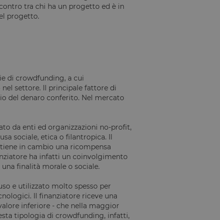
contro tra chi ha un progetto ed è in
uel progetto.
ie di crowdfunding, a cui
l settore. Il principale fattore di
io del denaro conferito. Nel mercato
ato da enti ed organizzazioni no-profit,
 sociale, etica o filantropica. Il
ottiene in cambio una ricompensa
anziatore ha infatti un coinvolgimento
una finalità morale o sociale.
uso e utilizzato molto spesso per
cnologici. Il finanziatore riceve una
alore inferiore - che nella maggior
ta tipologia di crowdfunding, infatti,