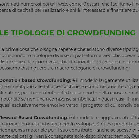
sono nati numerosi portali web, come Opstart, che facilitano l'in
cerca di capitali per realizzarlo e chi è interessato a finanziare q
LE TIPOLOGIE DI CROWDFUNDING
La prima cosa che bisogna sapere è che esistono diverse tipolog
corrispondono tipologie diverse di piattaforme web che operano ne
distinzione è la ricompensa che i finanziatori ottengono in camb
possiamo distinguere tre macro-categorie di crowdfunding:
Donation based Crowdfunding
: è il modello largamente utilizz
che si rivolgono alle folle per sostenere economicamente una causa
donatore, per il contributo offerto a supporto della causa, non 
materiale se non una ricompensa simbolica. In questi casi, il fin
quasi esclusivamente emotivo verso il progetto, di cui condivide 
Reward-Based Crowdfunding
: è il modello maggiormente diff
finanziare progetti artistici o per lo sviluppo di nuovi prodotti te
ricompensa materiale per il suo contributo - anche se spesso di v
parte dei casi gli verrà consegnata solo dopo diverso tempo. Ques