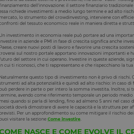
finanziamento dell'innovazione: il settore finanziario tradizionale
chiviazione
essa richiede investimenti a medio lungo termine e ad alto rischio
mercato, lo strumento del crowdinvesting, interviene con efficien
Tipo di archiviazione
confronti del tessuto economico reale in maniera diretta e strutt
Archiviazione locale
Un investimento in economia reale può portare ad una importa
Archiviazione locale
Investire in aziende e PMI in fase di crescita significa anche inv
Archiviazione locale
Paese, creare nuovi posti di lavoro e favorire una crescita sosten
troverai sul nostro portale apportano innovazioni importanti e ha
Archiviazione locale
futuro del settore in cui operano. Investire in queste aziende, si
r
Archiviazione locale
in cui ti riconosci, che ti rappresentano e che rispecchiano la tua 
Archiviazione locale
Naturalmente questo tipo di investimento non è privo di rischi. 
eTime
Archiviazione locale
strumenti ad alta potenzialità e quindi ad alto rischio: in caso di 
Archiviazione locale
può perdere in parte o per intero la somma investita. Inoltre, si 
termine, avendo come riferimento temporale un periodo medio d
Archiviazione locale
mesi quando si parla di lending, fino ad almeno 5 anni nel caso de
erTime
Archiviazione locale
società dovrà dimostrare di avere le capacità e la struttura per af
previsti. Per un approfondimento su come mitigare il rischio dei
Archiviazione locale
puoi visitare la sezione
Come investire
.
Archiviazione locale
COME NASCE E COME EVOLVE IL 
Archiviazione locale