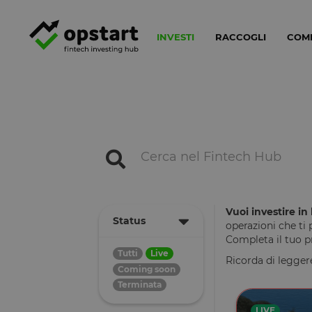
INVESTI
RACCOGLI
COM
Vuoi investire i
Status
operazioni che ti
Completa il tuo pro
Tutti
Live
Ricorda di legger
Coming soon
Terminata
LIVE