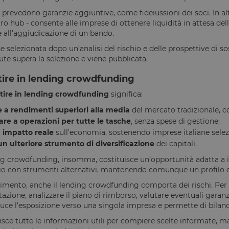
Strettamente necessari
Performance
Targeting
Funzionalità
 prevedono garanzie aggiuntive, come fideiussioni dei soci. In al
ro hub - consente alle imprese di ottenere liquidità in attesa dell
 necessari consentono le funzionalità principali del sito web come l'accesso dell'utente 
 web non può essere utilizzato correttamente senza i cookie strettamente necessari.
 all’aggiudicazione di un bando.
Fornitore
/
 selezionata dopo un’analisi del rischio e delle prospettive di sos
Scadenza
Descrizione
Dominio
te supera la selezione e viene pubblicata.
29 minuti
Questo cookie viene utilizzato per distinguere tra 
Cloudflare
59
vantaggioso per il sito Web, al fine di effettuare rap
tire in lending crowdfunding
Inc.
secondi
sull'utilizzo del proprio sito Web.
.calendly.com
tire in lending crowdfunding
significa:
1 anno 1
Utilizzato per accedere con Google
Google LLC
mese
.www.opstart.it
 a rendimenti superiori alla media
del mercato tradizionale, co
are a operazioni per tutte le tasche
, senza spese di gestione;
1 ora 59
Internamente laravel utilizza laravel_session per ide
Laravel LLC
minuti
di sessione per un utente
www.opstart.it
 impatto reale
sull’economia, sostenendo imprese italiane selez
 un ulteriore strumento di diversificazione
dei capitali.
Sessione
Cookie generato da applicazioni basate sul linguagg
PHP.net
un identificatore generico utilizzato per mantenere l
www.opstart.it
Google Privacy Policy
ing crowdfunding, insomma, costituisce un’opportunità adatta a in
sessione utente. Normalmente è un numero gener
casuale, il modo in cui viene utilizzato può essere sp
io con strumenti alternativi, mantenendo comunque un profilo di
ma un buon esempio è mantenere uno stato di acc
tra le pagine.
imento, anche il lending crowdfunding comporta dei rischi. Pe
zione, analizzare il piano di rimborso, valutare eventuali garanz
Sessione
Cookie associato ai siti che utilizzano CloudFlare, u
Cloudflare
identificare il traffico web attendibile.
Inc.
duce l’esposizione verso una singola impresa e permette di bilanc
.calendly.com
sce tutte le informazioni utili per compiere scelte informate, ma
www.opstart.it
1 ora 59
Questo cookie è stato scritto per aiutare con la sicu