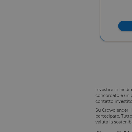
Investire in lend
concordato e un p
contatto investit
Su Crowdlender, l
partecipare. Tutte
valuta la sostenibi