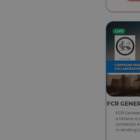
LIVE
FCR GENER
FCR General 
a Milano, è 
contractor 
in lending 