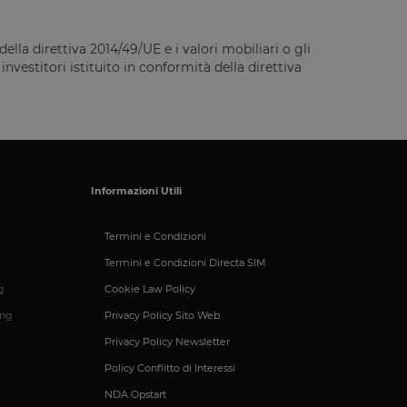
ella direttiva 2014/49/UE e i valori mobiliari o gli
vestitori istituito in conformità della direttiva
Informazioni Utili
Termini e Condizioni
Termini e Condizioni Directa SIM
g
Cookie Law Policy
ing
Privacy Policy Sito Web
Privacy Policy Newsletter
e
Policy Conflitto di Interessi
e sessioni per
mantenere lo stato
NDA Opstart
sessione e fornendo
à di Google) per