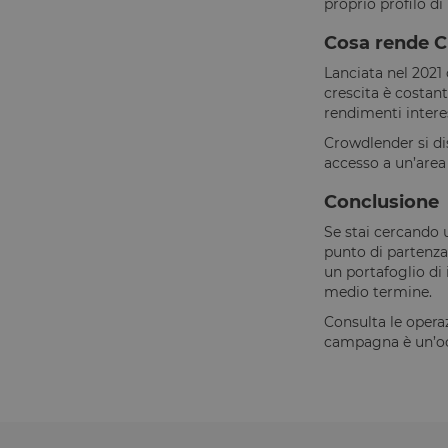
proprio profilo di 
OptanonConsent
Cosa rende C
Lanciata nel 2021
crescita è costan
rendimenti interes
Crowdlender si di
accesso a un’area 
CookieScriptConse
Conclusione
Se stai cercando 
punto di partenza
Dichiarazione di ar
un portafoglio di 
Nome
medio termine.
tAE
Consulta le opera
campagna è un’occ
tTDe
tnsApp
tMQ
lastExternalReferre