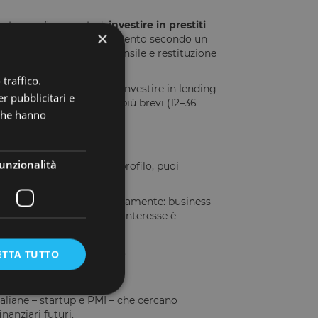
ti e professionisti di
investire in prestiti
×
mpresa rimborsa l’investimento secondo un
ento degli interessi mensile e restituzione
traffico.
dividuata, ma creditori. Investire in lending
r pubblicitari e
si e orizzonti temporali più brevi (12–36
 che hanno
unzionalità
 completamento del tuo profilo, puoi
ne consultare approfonditamente: business
uali garanzie. Il tasso di interesse è
sparenza e alla sicurezza.
ETTA TUTTO
liane – startup e PMI – che cercano
nanziari futuri.