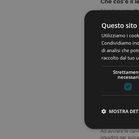
Che cos’è il
Il lending crowdf
alle imprese
, ot
piano di ammortam
Questo sito 
del capitale alla fi
Utilizziamo i cook
Rispetto all’equit
Condividiamo inolt
crowdfunding conse
di analisi che po
mesi).
raccolto dal tuo ut
Come funzion
Strettamen
Il funzionamento 
necessari
accedere alle cam
Per ogni progett
plan, facsimile de
chiaramente indica
L’intera operazion
MOSTRA DET
Quali imprese
Ad avviare le cam
liquidità per svil