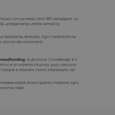
ormità dei cookie di
 cookie che il sito
il consenso per l'uso
 chiuso con successo oltre 180 campagne. La
el sito di impedire
 da un’esperienza utente semplice,
ti nel browser degli
ookie ha una durata
orno al sito avranno
azioni che possano
un’assistenza dedicata. Ogni investitore ha
lo storico dei movimenti.
Script.com per
sitatori. È
pt.com funzioni
 crowdfunding
, la divisione Crowdlender è il
ivi e un sistema intuitivo, puoi costruire
italiane e ottenere ritorni interessanti nel
Descrizione
consapevolezza dove e quanto investire: ogni
conomia reale.