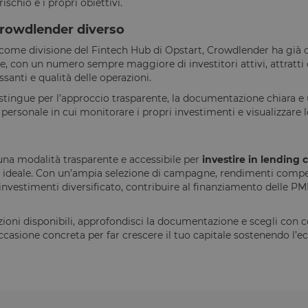
rischio e i propri obiettivi.
minuti
prevenire attacchi Cross-Site Request Forgery.
1 anno
Questo cookie è impostato dalla soluzione di conf
OneTrust LLC
rowdlender diverso
OneTrust. Memorizza informazioni sulle categorie di
.calendly.com
utilizza e se i visitatori hanno prestato o revocato 
 come divisione del Fintech Hub di Opstart, Crowdlender ha già
di ciascuna categoria. Ciò consente ai proprietari d
te, con un numero sempre maggiore di investitori attivi, attratti
che i cookie di ciascuna categoria vengano imposta
utenti, quando non viene fornito il consenso. Il c
santi e qualità delle operazioni.
normale di un anno, in modo che i visitatori di rit
le loro preferenze ricordate. Non contiene inform
stingue per l’approccio trasparente, la documentazione chiara e 
identificare il visitatore del sito.
personale in cui monitorare i propri investimenti e visualizzare 
nt
4
Questo cookie viene utilizzato dal servizio Cookie-
CookieScript
settimane
ricordare le preferenze di consenso sui cookie dei vi
www.opstart.it
2 giorni
necessario che il banner dei cookie di Cookie-Scri
correttamente.
una modalità trasparente e accessibile per
investire in lending
 ideale. Con un’ampia selezione di campagne, rendimenti competit
chiviazione
investimenti diversificato, contribuire al finanziamento delle PMI 
Tipo di archiviazione
Archiviazione locale
zioni disponibili, approfondisci la documentazione e scegli con 
asione concreta per far crescere il tuo capitale sostenendo l’e
Archiviazione locale
Archiviazione locale
Archiviazione locale
r
Archiviazione locale