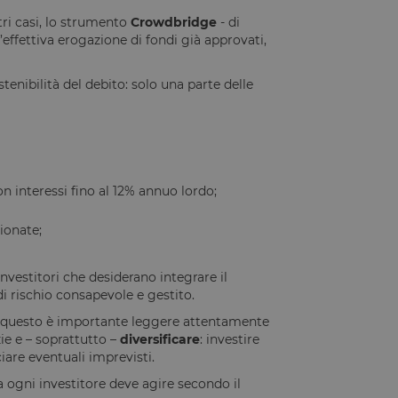
tri casi, lo strumento
Crowdbridge
- di
’effettiva erogazione di fondi già approvati,
e la gestione
tenibilità del debito: solo una parte delle
umani e bot. Ciò è
porti validi
n interessi fino al 12% annuo lordo;
ntificare un'istanza
ionate;
io PHP. Si tratta di
e variabili di
vestitori che desiderano integrare il
ato in modo
ecifico per il sito,
 rischio consapevole e gestito.
esso per un utente
r questo è importante leggere attentamente
ie e – soprattutto –
diversificare
: investire
tilizzato per
iare eventuali imprevisti.
 ogni investitore deve agire secondo il
rezza del sito a