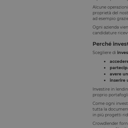
Alcune operazioni
proprietà del nost
I cookie strettamente
dell'account. Il sito
ad esempio grazie
Ogni azienda viene
Nome
candidature ricevu
__cf_bm
Perché inves
Scegliere di
inves
G_ENABLED_IDPS
accedere
partecip
laravel_session
avere un
inserire
PHPSESSID
Investire in lend
proprio portafogl
Come ogni invest
tutta la documenta
__cfruid
in più progetti ri
Crowdlender forni
XSRF-TOKEN