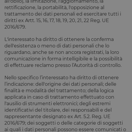
all'oblio), la limitazione, l'aggiornamento, la
al fine di
effettuare
rettificazione, la portabilità, l'opposizione al
rapporti vali
trattamento dei dati personali ed esercitare tutti i
sull'utilizzo 
proprio sito
diritti ex Artt. 15, 16, 17, 18, 19, 20, 21, 22 Reg. UE
Web.
2016/679.
G_ENABLED_IDPS
1 anno 1
Utilizzato pe
Google LLC
mese
accedere co
.www.opstart.it
Google
L'interessato ha diritto di ottenere la conferma
dell'esistenza o meno di dati personali che lo
laravel_session
1 ora 59
Internament
Laravel LLC
Google Privacy Policy
minuti
laravel utiliz
www.opstart.it
riguardano, anche se non ancora registrati, la loro
laravel_sess
comunicazione in forma intelligibile e la possibilità
per
identificare
di effettuare reclamo presso l’Autorità di controllo.
un'istanza d
sessione per
un utente
Nello specifico l’interessato ha diritto di ottenere
l’indicazione: dell'origine dei dati personali; delle
PHPSESSID
Sessione
Cookie
PHP.net
generato da
www.opstart.it
finalità e modalità del trattamento; della logica
applicazioni
applicata in caso di trattamento effettuato con
basate sul
linguaggio
l'ausilio di strumenti elettronici; degli estremi
PHP. Si tratt
di un
identificativi del titolare, dei responsabili e del
identificator
rappresentante designato ex Art. 5.2. Reg. UE
generico
utilizzato pe
2016/679; dei soggetti o delle categorie di soggetti
mantenere l
ai quali i dati personali possono essere comunicati o
variabili di