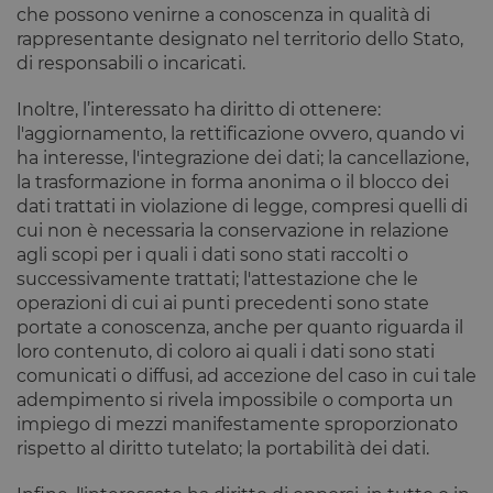
sessione
che possono venirne a conoscenza in qualità di
utente.
rappresentante designato nel territorio dello Stato,
Normalment
è un numer
di responsabili o incaricati.
generato in
modo casual
il modo in c
Inoltre, l’interessato ha diritto di ottenere:
viene
utilizzato p
l'aggiornamento, la rettificazione ovvero, quando vi
essere
ha interesse, l'integrazione dei dati; la cancellazione,
specifico per
sito, ma un
la trasformazione in forma anonima o il blocco dei
buon esemp
dati trattati in violazione di legge, compresi quelli di
è mantener
uno stato di
cui non è necessaria la conservazione in relazione
accesso per
agli scopi per i quali i dati sono stati raccolti o
utente tra le
pagine.
successivamente trattati; l'attestazione che le
operazioni di cui ai punti precedenti sono state
__cfruid
Sessione
Cookie
Cloudflare
associato ai
Inc.
portate a conoscenza, anche per quanto riguarda il
siti che
.calendly.com
utilizzano
loro contenuto, di coloro ai quali i dati sono stati
CloudFlare,
comunicati o diffusi, ad accezione del caso in cui tale
utilizzato pe
identificare i
adempimento si rivela impossibile o comporta un
traffico web
impiego di mezzi manifestamente sproporzionato
attendibile.
rispetto al diritto tutelato; la portabilità dei dati.
XSRF-TOKEN
www.opstart.it
1 ora 59
Questo cook
minuti
è stato scrit
per aiutare