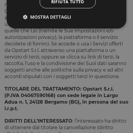
RIFIUTA TUTTO
nascita, l'elenco degli amici o dei contatti etc.
Queste piattaforme e questi servizi permettono di
MOSTRA DETTAGLI
accedere a tali informazioni tramite le API da loro
utilizzate. Le informazioni ricevute dipendono da
quelle che Lei (tramite le Sue impostazioni e/o
autorizzazioni privacy), la piattaforma o il servizio
Strettamente necessari
Performance
decidete di fornirci. Se accede o usa i Servizi offerti
Targeting
Funzionalità
da Opstart S.r.l. attraverso una piattaforma o un
servizio di terzi, oppure se clicca su link di terzi, la
I cookie strettamente necessari consentono le
raccolta, l'uso e la condivisione dei Suoi dati saranno
funzionalità principali del sito web come l'accesso
dell'utente e la gestione dell'account. Il sito web non
soggetti anche alle politiche sulla privacy e ad altri
può essere utilizzato correttamente senza i cookie
accordi stipulati con i soggetti terzi in questione.
strettamente necessari.
Fornitore
/
TITOLARE DEL TRATTAMENTO
: Opstart S.r.l.
Nome
Scadenza
Descrizione
Dominio
(P.IVA 04067590168) con sede legale in Largo
__cf_bm
29 minuti
Questo cook
Cloudflare
Adua n. 1, 24128 Bergamo (BG), in persona del suo
59
viene
Inc.
l.r.p.t.
secondi
utilizzato pe
.calendly.com
distinguere 
umani e bot
DIRITTI DELL’INTERESSATO
: l’interessato ha diritto
Ciò è
vantaggioso
di ottenere dal titolare la cancellazione (diritto
per il sito W