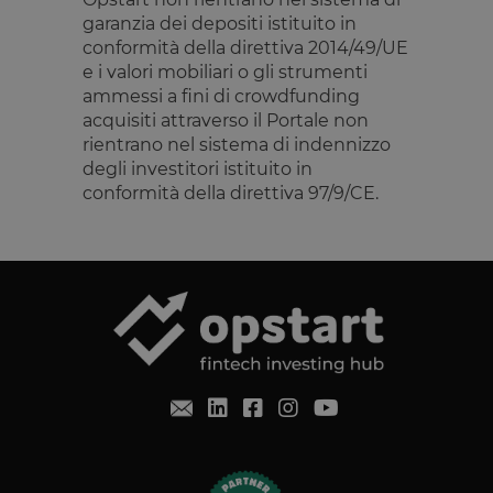
cookie di
garanzia dei depositi istituito in
ciascuna
categoria
conformità della direttiva 2014/49/UE
vengano
e i valori mobiliari o gli strumenti
impostati ne
browser deg
ammessi a fini di crowdfunding
utenti,
acquisiti attraverso il Portale non
quando no
viene fornito
rientrano nel sistema di indennizzo
consenso. Il
cookie ha u
degli investitori istituito in
durata
conformità della direttiva 97/9/CE.
normale di 
anno, in m
che i visitato
di ritorno al
sito avranno
loro
preferenze
ricordate. N
contiene
informazion
che possan
identificare i
visitatore de
sito.
CookieScriptConsent
4
Questo cook
CookieScript
settimane
viene
www.opstart.it
2 giorni
utilizzato da
servizio
Cookie-