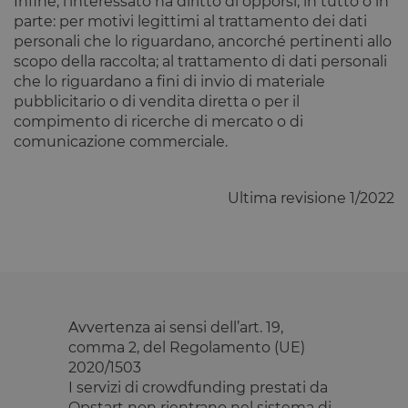
Infine, l'interessato ha diritto di opporsi, in tutto o in
con la
parte: per motivi legittimi al trattamento dei dati
sicurezza de
sito a
personali che lo riguardano, ancorché pertinenti allo
prevenire
attacchi Cro
scopo della raccolta; al trattamento di dati personali
Site Request
che lo riguardano a fini di invio di materiale
Forgery.
pubblicitario o di vendita diretta o per il
OptanonConsent
1 anno
Questo cook
OneTrust LLC
compimento di ricerche di mercato o di
è impostato
.calendly.com
dalla
comunicazione commerciale.
soluzione di
conformità 
cookie di
OneTrust.
Ultima revisione 1/2022
Memorizza
informazion
sulle categor
di cookie che
sito utilizza 
se i visitator
hanno
prestato o
revocato il
consenso pe
Avvertenza ai sensi dell’art. 19,
l'uso di
ciascuna
comma 2, del Regolamento (UE)
categoria. C
2020/1503
consente ai
proprietari d
I servizi di crowdfunding prestati da
sito di
impedire che
Opstart non rientrano nel sistema di