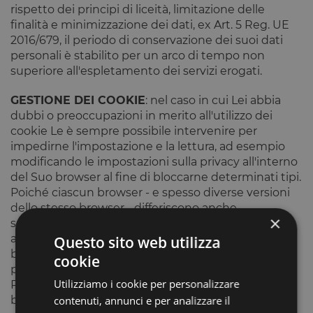
rispetto dei principi di liceità, limitazione delle
finalità e minimizzazione dei dati, ex Art. 5 Reg. UE
2016/679, il periodo di conservazione dei suoi dati
personali è stabilito per un arco di tempo non
superiore all'espletamento dei servizi erogati.
GESTIONE DEI COOKIE
: nel caso in cui Lei abbia
dubbi o preoccupazioni in merito all'utilizzo dei
cookie Le è sempre possibile intervenire per
impedirne l'impostazione e la lettura, ad esempio
modificando le impostazioni sulla privacy all'interno
del Suo browser al fine di bloccarne determinati tipi.
Poiché ciascun browser - e spesso diverse versioni
dello stesso browser - differiscono anche
×
sensibilmente le une dalle altre se preferisce agire
autonomamente mediante le preferenze del Suo
Questo sito web utilizza
browser può trovare informazioni dettagliate sulla
cookie
procedura necessaria nella guida del Suo browser.
Utilizziamo i cookie per personalizzare
Per una panoramica delle modalità di azione per i
contenuti, annunci e per analizzare il
browser più comuni, può visitare l'indirizzo