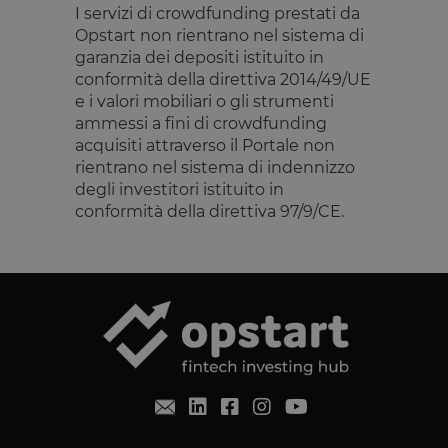
per il sito W
I servizi di crowdfunding prestati da
al fine di
Opstart non rientrano nel sistema di
effettuare
rapporti vali
garanzia dei depositi istituito in
sull'utilizzo 
conformità della direttiva 2014/49/UE
proprio sito
Web.
e i valori mobiliari o gli strumenti
G_ENABLED_IDPS
1 anno 1
Utilizzato pe
ammessi a fini di crowdfunding
Google LLC
mese
accedere co
.www.opstart.it
acquisiti attraverso il Portale non
Google
rientrano nel sistema di indennizzo
laravel_session
1 ora 59
Internament
Laravel LLC
degli investitori istituito in
Google Privacy Policy
minuti
laravel utiliz
www.opstart.it
laravel_sess
conformità della direttiva 97/9/CE.
per
identificare
un'istanza d
sessione per
un utente
PHPSESSID
Sessione
Cookie
PHP.net
generato da
www.opstart.it
applicazioni
basate sul
linguaggio
PHP. Si tratt
di un
identificator
generico
utilizzato pe
mantenere l