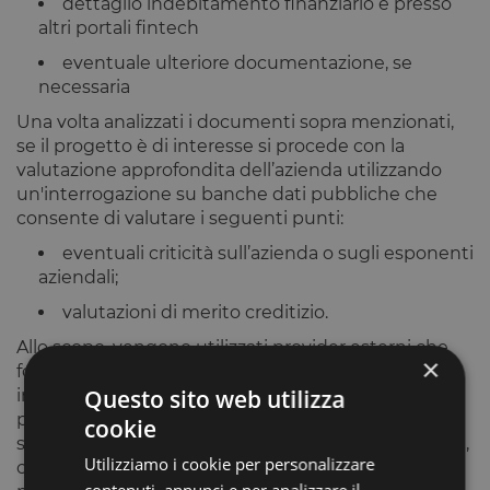
dettaglio indebitamento finanziario e presso
altri portali fintech
eventuale ulteriore documentazione, se
necessaria
Una volta analizzati i documenti sopra menzionati,
se il progetto è di interesse si procede con la
valutazione approfondita dell’azienda utilizzando
un'interrogazione su banche dati pubbliche che
consente di valutare i seguenti punti:
eventuali criticità sull’azienda o sugli esponenti
aziendali;
valutazioni di merito creditizio.
Allo scopo, vengono utilizzati provider esterni che
×
forniscono alcuni scoring. Tali scoring vengono
Questo sito web utilizza
integrati tra loro secondo un sistema di calcolo
proprietario di Opstart e risultano in un indicatore
cookie
sintetico finale chiamato OCI (Opstart Credit Index),
Utilizziamo i cookie per personalizzare
che si colloca su una scala da 1 (rischio di credito
contenuti, annunci e per analizzare il