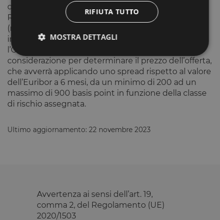
questa seconda analisi è denominato ORI (Opstart
RIFIUTA TUTTO
Risk Index) e si colloca sempre in una scala da 1
(rischio molto basso) a 7 (rischio molto alto). L’unico
MOSTRA DETTAGLI
indicatore pubblicato sulla pagina delle offerte è
l’ORI, che è anche indicatore preso in
considerazione per determinare il prezzo dell’offerta,
che avverrà applicando uno spread rispetto al valore
Strettamente necessari
Performance
dell’Euribor a 6 mesi, da un minimo di 200 ad un
Targeting
Funzionalità
massimo di 900 basis point in funzione della classe
di rischio assegnata.
I cookie strettamente necessari consentono le
funzionalità principali del sito web come l'accesso
dell'utente e la gestione dell'account. Il sito web non
Ultimo aggiornamento: 22 novembre 2023
può essere utilizzato correttamente senza i cookie
strettamente necessari.
Fornitore
/
Nome
Scadenza
Descrizione
Dominio
__cf_bm
29 minuti
Questo cook
Cloudflare
59
viene
Inc.
secondi
utilizzato pe
.calendly.com
Avvertenza ai sensi dell’art. 19,
distinguere 
umani e bot
comma 2, del Regolamento (UE)
Ciò è
2020/1503
vantaggioso