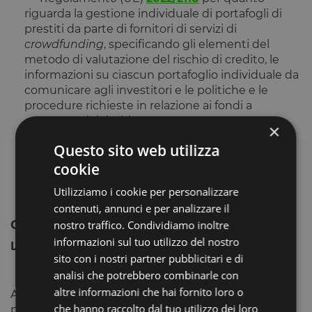
riguarda la gestione individuale di portafogli di
prestiti da parte di fornitori di servizi di
crowdfunding
, specificando gli elementi del
metodo di valutazione del rischio di credito, le
informazioni su ciascun portafoglio individuale da
comunicare agli investitori e le politiche e le
procedure richieste in relazione ai fondi a
copertura dei rischi;
×
Regolamento (UE)
2022/2119
per quanto
Questo sito web utilizza
riguarda le norme per la scheda contenente le
cookie
informazioni chiave sull’investimento.
Utilizziamo i cookie per personalizzare
contenuti, annunci e per analizzare il
Contesto nazionale
nostro traffico. Condividiamo inoltre
informazioni sul tuo utilizzo del nostro
Legislazione nazionale
sito con i nostri partner pubblicitari e di
analisi che potrebbero combinarle con
altre informazioni che hai fornito loro o
A livello nazionale è importante menzionare in
che hanno raccolto dal tuo utilizzo dei loro
primo luogo il D.lgs n. 30 del 10 marzo 2023,