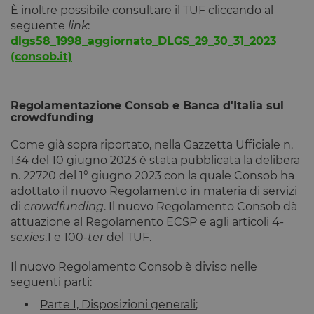
Google
È inoltre possibile consultare il TUF cliccando al
laravel_session
1 ora 59
Internament
Laravel LLC
seguente
link
:
Google Privacy Policy
minuti
laravel utiliz
www.opstart.it
dlgs58_1998_aggiornato_DLGS_29_30_31_2023
laravel_sess
per
(consob.it)
identificare
un'istanza d
sessione per
un utente
Regolamentazione Consob e Banca d'Italia sul
PHPSESSID
Sessione
Cookie
PHP.net
crowdfunding
generato da
www.opstart.it
applicazioni
basate sul
Come già sopra riportato, nella Gazzetta Ufficiale n.
linguaggio
134 del 10 giugno 2023 è stata pubblicata la delibera
PHP. Si tratt
di un
n. 22720 del 1° giugno 2023 con la quale Consob ha
identificator
generico
adottato il nuovo Regolamento in materia di servizi
utilizzato pe
di
crowdfunding
. Il nuovo Regolamento Consob dà
mantenere l
variabili di
attuazione al Regolamento ECSP e agli articoli 4-
sessione
sexies
.1 e 100-
ter
del TUF.
utente.
Normalment
è un numer
Il nuovo Regolamento Consob è diviso nelle
generato in
modo casual
seguenti parti:
il modo in c
viene
Parte I, Disposizioni generali
;
utilizzato p