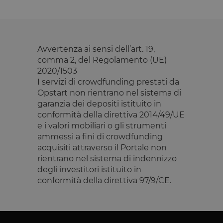
tTDu
Archiviazione
locale
tTE
Archiviazione
locale
Avvertenza ai sensi dell’art. 19,
lastExternalReferrerTime
Archiviazione
locale
comma 2, del Regolamento (UE)
2020/1503
tADu
Archiviazione
locale
I servizi di crowdfunding prestati da
Opstart non rientrano nel sistema di
tPL
Archiviazione
locale
garanzia dei depositi istituito in
conformità della direttiva 2014/49/UE
tTf
Archiviazione
locale
e i valori mobiliari o gli strumenti
ammessi a fini di crowdfunding
t3D
Archiviazione
locale
acquisiti attraverso il Portale non
_gcl_ls
Archiviazione
rientrano nel sistema di indennizzo
locale
degli investitori istituito in
tC
Archiviazione
conformità della direttiva 97/9/CE.
locale