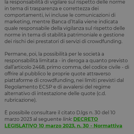
la responsabilità di vigilare sul rispetto delle norme
Strettamente necessari
Performance
in tema di trasparenza e correttezza dei
Targeting
Funzionalità
comportamenti, ivi incluse le comunicazioni di
marketing, mentre Banca d’Italia viene indicata
I cookie strettamente necessari consentono le
funzionalità principali del sito web come l'accesso
quale responsabile della vigilanza sul rispetto delle
dell'utente e la gestione dell'account. Il sito web non
norme in tema di stabilità patrimoniale e gestione
può essere utilizzato correttamente senza i cookie
strettamente necessari.
dei rischi dei prestatori di servizi di crowdfunding.
Fornitore
/
Nome
Scadenza
Descrizione
Permane, poi, la possibilità per le società a
Dominio
responsabilità limitata - in deroga a quanto previsto
__cf_bm
29 minuti
Questo cook
Cloudflare
dall’articolo 2468, primo comma, del codice civile - di
59
viene
Inc.
secondi
utilizzato pe
.calendly.com
offrire al pubblico le proprie quote attraverso
distinguere 
umani e bot
piattaforme di crowdfunding, nei limiti previsti dal
Ciò è
Regolamento ECSP e di avvalersi del regime
vantaggioso
per il sito W
alternativo di intestazione delle quote (c.d.
al fine di
rubricazione).
effettuare
rapporti vali
sull'utilizzo 
È possibile consultare il citato D.lgs n. 30 del 10
proprio sito
Web.
marzo 2023 al seguente
link
:
DECRETO
LEGISLATIVO 10 marzo 2023, n. 30 - Normattiva
G_ENABLED_IDPS
1 anno 1
Utilizzato pe
Google LLC
mese
accedere co
.www.opstart.it