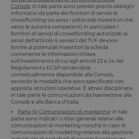
è impostato
.calendly.com
Consob
: in tale parte sono previsti precisi obblighi
dalla
soluzione di
informativi da parte dei fornitori di servizi di
conformità 
cookie di
crowdfunding
sia verso i potenziali investitori che
OneTrust.
verso le autorità competenti; in particolare i
Memorizza
informazion
fornitori di servizi di
crowdfunding
autorizzati ai
sulle categor
sensi dell’articolo 4-
sexies
.1 del TUF devono
di cookie che
sito utilizza 
fornire ai potenziali investitori la scheda
se i visitator
contenente le informazioni chiave
hanno
prestato o
sull’investimento di cui agli articoli 23 e 24 del
revocato il
consenso pe
Regolamento ECSP rendendola
l'uso di
contestualmente disponibile alla Consob,
ciascuna
categoria. C
secondo le modalità che sono specificate con
consente ai
apposite istruzioni operative. È altresì disciplinata
proprietari d
sito di
in tale parte le comunicazioni da trasmettere alla
impedire che
Consob e alla Banca d’Italia;
cookie di
ciascuna
categoria
Parte IV, Comunicazioni di
marketing
: in tale
vengano
parte sono indicati i criteri generali relativi alle
impostati ne
browser deg
comunicazioni di
marketing
nonché in caso di
utenti,
comunicazioni di
marketing
relative alla gestione
quando no
viene fornito