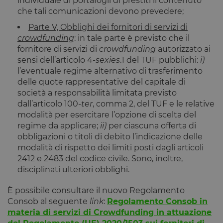
individuale di portafogli di prestiti il contenuto
consenso. Il
cookie ha u
che tali comunicazioni devono prevedere;
durata
normale di 
Parte V, Obblighi dei fornitori di servizi di
anno, in m
crowdfunding
: in tale parte è previsto che il
che i visitato
di ritorno al
fornitore di servizi di
crowdfunding
autorizzato ai
sito avranno
loro
sensi dell’articolo 4-
sexies
.1 del TUF pubblichi:
i)
preferenze
l’eventuale regime alternativo di trasferimento
ricordate. N
contiene
delle quote rappresentative del capitale di
informazion
società a responsabilità limitata previsto
che possan
identificare i
dall’articolo 100-
ter
, comma 2, del TUF e le relative
visitatore de
modalità per esercitare l’opzione di scelta del
sito.
regime da applicare;
ii)
per ciascuna offerta di
CookieScriptConsent
4
Questo cook
CookieScript
obbligazioni o titoli di debito l’indicazione delle
settimane
viene
www.opstart.it
2 giorni
utilizzato da
modalità di rispetto dei limiti posti dagli articoli
servizio
Cookie-
2412 e 2483 del codice civile. Sono, inoltre,
Script.com p
disciplinati ulteriori obblighi.
ricordare le
preferenze d
consenso su
È possibile consultare il nuovo Regolamento
cookie dei
visitatori. È
Consob al seguente
link
:
Regolamento Consob in
necessario c
materia di servizi di Crowdfunding in attuazione
il banner de
cookie di