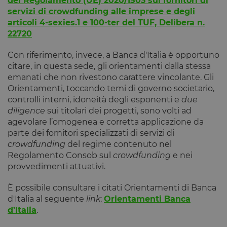
del Regolamento (UE) 2020/1503 sui fornitori di
Cookie-
servizi di crowdfunding alle imprese e degli
Script.com
funzioni
articoli 4-sexies.1 e 100-ter del TUF, Delibera n.
correttamen
22720
Dichiarazione di archiviazione
Con riferimento, invece, a Banca d'Italia è opportuno
Tipo di
Nome
Descrizione
citare, in questa sede, gli orientamenti dalla stessa
archiviazione
emanati che non rivestono carattere vincolante. Gli
tAE
Archiviazione
Orientamenti, toccando temi di governo societario,
locale
controlli interni, idoneità degli esponenti e
due
tTDe
Archiviazione
diligence
sui titolari dei progetti, sono volti ad
locale
agevolare l’omogenea e corretta applicazione da
tnsApp
Archiviazione
parte dei fornitori specializzati di servizi di
locale
crowdfunding
del regime contenuto nel
tMQ
Archiviazione
Regolamento Consob sul
crowdfunding
locale
e nei
provvedimenti attuativi.
lastExternalReferrer
Archiviazione
locale
È possibile consultare i citati Orientamenti di Banca
tADe
Archiviazione
d'Italia al seguente
link
:
Orientamenti Banca
locale
d’Italia
.
topicsLastReferenceTime
Archiviazione
locale