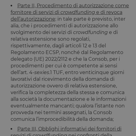
essere
Parte II, Procedimento di autorizzazione come
specifico per
sito, ma un
fornitore di servizi di
crowdfunding
e di revoca
buon esemp
è mantener
dell’autorizzazione
: in tale parte è previsto, inter
uno stato di
alia, che i procedimenti di autorizzazione allo
accesso per
utente tra le
svolgimento dei servizi di
crowdfunding
e di
pagine.
relativa estensione sono regolati,
__cfruid
Sessione
Cookie
Cloudflare
rispettivamente, dagli articoli 12 e 13 del
associato ai
Inc.
Regolamento ECSP, nonché dal Regolamento
siti che
.calendly.com
utilizzano
delegato (UE) 2022/2112 e che la Consob, per i
CloudFlare,
utilizzato pe
procedimenti per cui è competente ai sensi
identificare i
dell’art. 4-
sexies
.1 TUF, entro venticinque giorni
traffico web
attendibile.
lavorativi dal ricevimento della domanda di
autorizzazione ovvero di relativa estensione,
XSRF-TOKEN
www.opstart.it
1 ora 59
Questo cook
minuti
è stato scrit
verifica la completezza della stessa e comunica
per aiutare
alla società la documentazione e le informazioni
con la
sicurezza de
eventualmente mancanti; qualora l’istante non
sito a
provveda nei termini assegnati, la Consob
prevenire
attacchi Cro
comunica l’improcedibilità della domanda;
Site Request
Forgery.
Parte III, Obblighi informativi dei fornitori di
OptanonConsent
1 anno
Questo cook
OneTrust LLC
servizi di
crowdfunding
nei confronti della