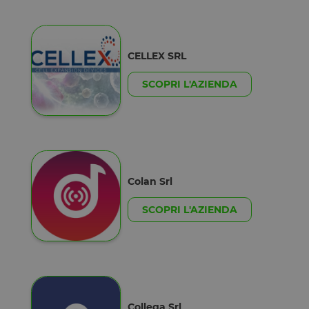
Google
laravel_session
1 ora 59
Internament
Laravel LLC
Google Privacy Policy
minuti
laravel utiliz
www.opstart.it
laravel_sess
CELLEX SRL
per
identificare
un'istanza d
SCOPRI L'AZIENDA
sessione per
un utente
PHPSESSID
Sessione
Cookie
PHP.net
generato da
www.opstart.it
applicazioni
basate sul
linguaggio
PHP. Si tratt
di un
Colan Srl
identificator
generico
utilizzato pe
SCOPRI L'AZIENDA
mantenere l
variabili di
sessione
utente.
Normalment
è un numer
generato in
modo casual
il modo in c
viene
Collega Srl