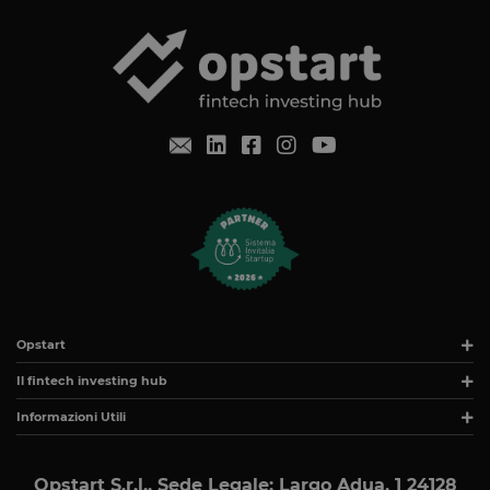
viene fornito
consenso. Il
cookie ha u
durata
normale di 
anno, in m
che i visitato
di ritorno al
sito avranno
loro
preferenze
ricordate. N
contiene
informazion
che possan
identificare i
visitatore de
sito.
CookieScriptConsent
4
Questo cook
CookieScript
settimane
viene
www.opstart.it
2 giorni
utilizzato da
servizio
Opstart
Cookie-
Script.com p
Il fintech investing hub
ricordare le
preferenze d
Informazioni Utili
consenso su
cookie dei
visitatori. È
necessario c
il banner de
Opstart S.r.l., Sede Legale: Largo Adua, 1 24128