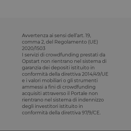
OptanonConsent
1 anno
Questo cook
OneTrust LLC
è impostato
.calendly.com
dalla
soluzione di
conformità 
cookie di
OneTrust.
Memorizza
informazion
Avvertenza ai sensi dell’art. 19,
sulle categor
comma 2, del Regolamento (UE)
di cookie che
sito utilizza 
2020/1503
se i visitator
hanno
I servizi di crowdfunding prestati da
prestato o
Opstart non rientrano nel sistema di
revocato il
consenso pe
garanzia dei depositi istituito in
l'uso di
conformità della direttiva 2014/49/UE
ciascuna
categoria. C
e i valori mobiliari o gli strumenti
consente ai
ammessi a fini di crowdfunding
proprietari d
sito di
acquisiti attraverso il Portale non
impedire che
cookie di
rientrano nel sistema di indennizzo
ciascuna
degli investitori istituito in
categoria
vengano
conformità della direttiva 97/9/CE.
impostati ne
browser deg
utenti,
quando no