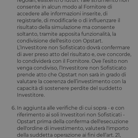
regolari, esistenti o futuri. Tale strumento non
Dichiarazione di archiviazione
consente in alcun modo al Fornitore di
accedere alle informazioni inserite, di
Tipo di
Nome
Descrizione
registrarle, di modificarle o di influenzare il
archiviazione
risultato della simulazione ma consente
tAE
Archiviazione
soltanto, tramite apposita funzionalità, la
locale
condivisione dell'esito con Opstart.
tTDe
Archiviazione
L’Investitore non Sofisticato dovrà confermare
locale
di aver preso atto del risultato e, ove concorde,
tnsApp
Archiviazione
locale
lo condividerà con il Fornitore. Ove l’esito non
venga condiviso, l’Investitore non Sofisticato
tMQ
Archiviazione
locale
prende atto che Opstart non sarà in grado di
valutare la coerenza dell’investimento con la
lastExternalReferrer
Archiviazione
locale
capacità di sostenere perdite del suddetto
Investitore.
tADe
Archiviazione
locale
In aggiunta alle verifiche di cui sopra - e con
topicsLastReferenceTime
Archiviazione
locale
riferimento ai soli Investitori non Sofisticati -
Opstart prima della conferma dell'esecuzione
tTDu
Archiviazione
locale
dell'ordine di investimento, valuterà l'importo
della suddetta operazione ai fini dell’art. 21,
tTE
Archiviazione