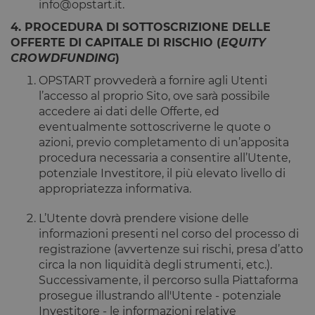
info@opstart.it.
I cookie strettamente necessari consentono le
funzionalità principali del sito web come l'accesso
4. PROCEDURA DI SOTTOSCRIZIONE DELLE
dell'utente e la gestione dell'account. Il sito web non
può essere utilizzato correttamente senza i cookie
OFFERTE DI CAPITALE DI RISCHIO (
EQUITY
strettamente necessari.
CROWDFUNDING
)
Fornitore
/
Nome
Scadenza
Descrizione
OPSTART provvederà a fornire agli Utenti
Dominio
l’accesso al proprio Sito, ove sarà possibile
__cf_bm
29 minuti
Questo cook
Cloudflare
accedere ai dati delle Offerte, ed
59
viene
Inc.
secondi
utilizzato pe
.calendly.com
eventualmente sottoscriverne le quote o
distinguere 
umani e bot
azioni, previo completamento di un’apposita
Ciò è
procedura necessaria a consentire all’Utente,
vantaggioso
per il sito W
potenziale Investitore, il più elevato livello di
al fine di
appropriatezza informativa.
effettuare
rapporti vali
sull'utilizzo 
L’Utente dovrà prendere visione delle
proprio sito
Web.
informazioni presenti nel corso del processo di
registrazione (avvertenze sui rischi, presa d’atto
G_ENABLED_IDPS
1 anno 1
Utilizzato pe
Google LLC
mese
accedere co
.www.opstart.it
circa la non liquidità degli strumenti, etc.).
Google
Successivamente, il percorso sulla Piattaforma
laravel_session
1 ora 59
Internament
Laravel LLC
prosegue illustrando all'Utente - potenziale
Google Privacy Policy
minuti
laravel utiliz
www.opstart.it
laravel_sess
Investitore - le informazioni relative