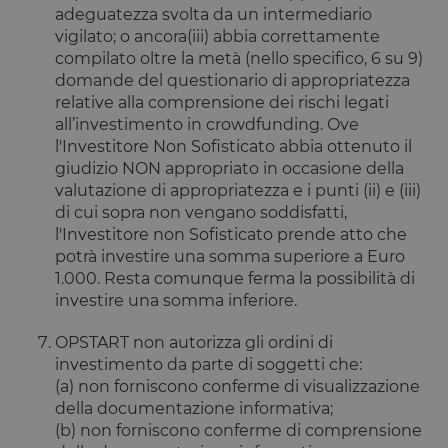
Nome
Scadenza
Descrizione
_cfuvid
.calendly.com
Sessione
Questo
adeguatezza svolta da un intermediario
Dominio
cookie viene
_ga_LJ83GNQ9X2
.opstart.it
1 anno 1
Questo cookie
vigilato; o ancora(iii) abbia correttamente
utilizzato per
mese
viene utilizzato
test_cookie
15 minuti
Questo
Google LLC
monitorare gli
da Google
compilato oltre la metà (nello specifico, 6 su 9)
cookie è
.doubleclick.net
utenti
Analytics per
impostato
domande del questionario di appropriatezza
attraverso le
mantenere lo
da
sessioni per
stato della
DoubleClick
relative alla comprensione dei rischi legati
ottimizzare
sessione.
(che è di
all’investimento in crowdfunding. Ove
l'esperienza
proprietà di
dell'utente
_ga_GCF1WBDG0W
.opstart.it
1 anno 1
Questo cookie
Google) per
l'Investitore Non Sofisticato abbia ottenuto il
mantenendo
mese
viene utilizzato
determinare
la coerenza
giudizio NON appropriato in occasione della
da Google
se il browser
della sessione
Analytics per
del
valutazione di appropriatezza e i punti (ii) e (iii)
e fornendo
mantenere lo
visitatore
servizi
di cui sopra non vengano soddisfatti,
stato della
del sito web
personalizzati.
sessione.
supporta i
l'Investitore non Sofisticato prende atto che
cookie.
_ga
1 anno 1
Questo nome di
potrà investire una somma superiore a Euro
Google LLC
mese
cookie è
_fbp
.opstart.it
2 mesi 4
Utilizzato da
Meta Platform
1.000. Resta comunque ferma la possibilità di
associato a
settimane
Facebook
Inc.
Google
per fornire
investire una somma inferiore.
.opstart.it
Universal
una serie di
Analytics, che è
prodotti
un
pubblicitari
OPSTART non autorizza gli ordini di
aggiornamento
come offerte
investimento da parte di soggetti che:
significativo del
in tempo
servizio di
reale da
(a) non forniscono conferme di visualizzazione
analisi più
inserzionisti
della documentazione informativa;
comunemente
di terze parti
utilizzato da
(b) non forniscono conferme di comprensione
Google. Questo
_gcl_au
2 mesi 4
Questo
Google LLC