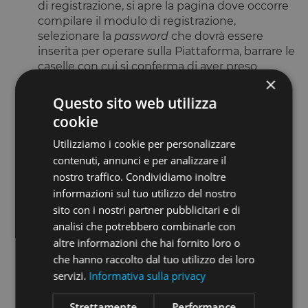
di registrazione, si apre la pagina dove occorre
compilare il modulo di registrazione,
selezionare la
password
che dovrà essere
inserita per operare sulla Piattaforma, barrare le
caselle con cui si conferma di aver preso
×
visione e di aver compreso l’informativa sulla
privacy
, acconsentire all’invio della
newsletter
Questo sito web utilizza
da parte del Gestore confermando infine i dati
cookie
inseriti. Successivamente l’Utente riceverà
un’e-mail di conferma.
Utilizziamo i cookie per personalizzare
contenuti, annunci e per analizzare il
Tutti i dati personali forniti dagli Utenti in fase
nostro traffico. Condividiamo inoltre
di registrazione e durante l’utilizzo dei Servizi
informazioni sul tuo utilizzo del nostro
saranno trattati da OPSTART nel rispetto del
sito con i nostri partner pubblicitari e di
Regolamento (UE) 679/2016 (c.d. GDPR) e del
analisi che potrebbero combinarle con
Decreto Legislativo n. 196/2003 e s.m.i. (c.d.
altre informazioni che hai fornito loro o
Codice della Privacy) e secondo quanto
che hanno raccolto dal tuo utilizzo dei loro
indicato nell’informativa sulla privacy
servizi.
Informativa sulla privacy
predisposta da OPSTART e disponibile
nell’apposita sezione del Sito.
Strettamente
Performance