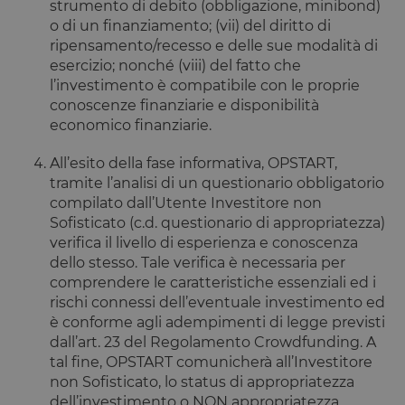
strumento di debito (obbligazione, minibond)
uno stato di
accesso per
o di un finanziamento; (vii) del diritto di
utente tra le
ripensamento/recesso e delle sue modalità di
pagine.
esercizio; nonché (viii) del fatto che
__cfruid
Sessione
Cookie
Cloudflare
associato ai
l’investimento è compatibile con le proprie
Inc.
siti che
.calendly.com
conoscenze finanziarie e disponibilità
utilizzano
CloudFlare,
economico finanziarie.
utilizzato pe
identificare i
traffico web
All’esito della fase informativa, OPSTART,
attendibile.
tramite l’analisi di un questionario obbligatorio
XSRF-TOKEN
www.opstart.it
1 ora 59
Questo cook
compilato dall’Utente Investitore non
minuti
è stato scrit
Sofisticato (c.d. questionario di appropriatezza)
per aiutare
con la
verifica il livello di esperienza e conoscenza
sicurezza de
dello stesso. Tale verifica è necessaria per
sito a
prevenire
comprendere le caratteristiche essenziali ed i
attacchi Cro
Site Request
rischi connessi dell’eventuale investimento ed
Forgery.
è conforme agli adempimenti di legge previsti
OptanonConsent
1 anno
Questo cook
OneTrust LLC
dall’art. 23 del Regolamento Crowdfunding. A
è impostato
.calendly.com
tal fine, OPSTART comunicherà all’Investitore
dalla
soluzione di
non Sofisticato, lo status di appropriatezza
conformità 
dell’investimento o NON appropriatezza
cookie di