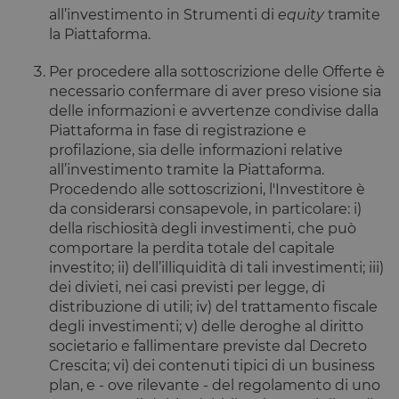
per
all’investimento in Strumenti di
equity
tramite
identificare
un'istanza d
la Piattaforma.
sessione per
un utente
Per procedere alla sottoscrizione delle Offerte è
PHPSESSID
Sessione
Cookie
PHP.net
necessario confermare di aver preso visione sia
generato da
www.opstart.it
applicazioni
delle informazioni e avvertenze condivise dalla
basate sul
Piattaforma in fase di registrazione e
linguaggio
PHP. Si tratt
profilazione, sia delle informazioni relative
di un
all’investimento tramite la Piattaforma.
identificator
generico
Procedendo alle sottoscrizioni, l'Investitore è
utilizzato pe
mantenere l
da considerarsi consapevole, in particolare: i)
variabili di
della rischiosità degli investimenti, che può
sessione
utente.
comportare la perdita totale del capitale
Normalment
investito; ii) dell’illiquidità di tali investimenti; iii)
è un numer
generato in
dei divieti, nei casi previsti per legge, di
modo casual
distribuzione di utili; iv) del trattamento fiscale
il modo in c
viene
degli investimenti; v) delle deroghe al diritto
utilizzato p
essere
societario e fallimentare previste dal Decreto
specifico per
Crescita; vi) dei contenuti tipici di un business
sito, ma un
buon esemp
plan, e - ove rilevante - del regolamento di uno
è mantener