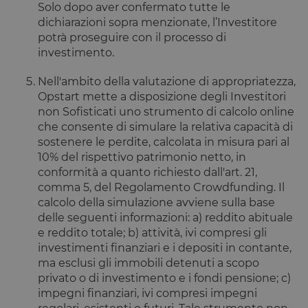
Solo dopo aver confermato tutte le
che i visitato
di ritorno al
dichiarazioni sopra menzionate, l’Investitore
sito avranno
loro
potrà proseguire con il processo di
preferenze
investimento.
ricordate. N
contiene
informazion
Nell'ambito della valutazione di appropriatezza,
che possan
identificare i
Opstart mette a disposizione degli Investitori
visitatore de
non Sofisticati uno strumento di calcolo online
sito.
che consente di simulare la relativa capacità di
CookieScriptConsent
4
Questo cook
CookieScript
sostenere le perdite, calcolata in misura pari al
settimane
viene
www.opstart.it
2 giorni
utilizzato da
10% del rispettivo patrimonio netto, in
servizio
conformità a quanto richiesto dall'art. 21,
Cookie-
Script.com p
comma 5, del Regolamento Crowdfunding. Il
ricordare le
preferenze d
calcolo della simulazione avviene sulla base
consenso su
delle seguenti informazioni: a) reddito abituale
cookie dei
visitatori. È
e reddito totale; b) attività, ivi compresi gli
necessario c
investimenti finanziari e i depositi in contante,
il banner de
cookie di
ma esclusi gli immobili detenuti a scopo
Cookie-
privato o di investimento e i fondi pensione; c)
Script.com
funzioni
impegni finanziari, ivi compresi impegni
correttamen