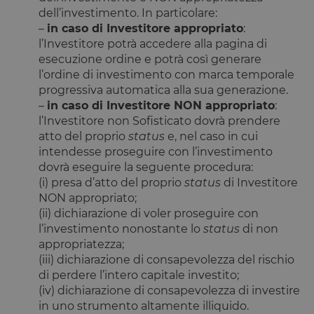
OneTrust.
dell’investimento. In particolare:
Memorizza
informazion
–
in caso di Investitore appropriato
:
sulle categor
l’Investitore potrà accedere alla pagina di
di cookie che
sito utilizza 
esecuzione ordine e potrà così generare
se i visitator
l’ordine di investimento con marca temporale
hanno
prestato o
progressiva automatica alla sua generazione.
revocato il
–
in caso di Investitore NON appropriato
:
consenso pe
l'uso di
l’Investitore non Sofisticato dovrà prendere
ciascuna
categoria. C
atto del proprio
status
e, nel caso in cui
consente ai
intendesse proseguire con l’investimento
proprietari d
sito di
dovrà eseguire la seguente procedura:
impedire che
(i) presa d’atto del proprio
status
di Investitore
cookie di
ciascuna
NON appropriato;
categoria
(ii) dichiarazione di voler proseguire con
vengano
impostati ne
l’investimento nonostante lo
status
di non
browser deg
utenti,
appropriatezza;
quando no
(iii) dichiarazione di consapevolezza del rischio
viene fornito
consenso. Il
di perdere l’intero capitale investito;
cookie ha u
(iv) dichiarazione di consapevolezza di investire
durata
normale di 
in uno strumento altamente illiquido.
anno, in m