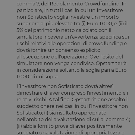
locale
comma 7, del Regolamento Crowdfunding. In
particolare, in tutti i casi in cui un Investitore
lastExternalReferrerTime
Archiviazione
locale
non Sofisticato voglia investire un importo
superiore al più elevato tra (i) Euro 1.000, e (ii) il
tADu
Archiviazione
locale
5% del patrimonio netto calcolato con il
simulatore, riceverà un’avvertenza specifica sui
tPL
Archiviazione
locale
rischi relativi alle operazioni di crowdfunding e
tTf
Archiviazione
dovrà fornire un consenso esplicito
locale
all'esecuzione dell'operazione. Ove l’esito del
t3D
Archiviazione
simulatore non venga condiviso, Opstart terrà
locale
in considerazione soltanto la soglia pari a Euro
_gcl_ls
Archiviazione
1.000 di cui sopra.
locale
L’Investitore non Sofisticato dovrà altresì
tC
Archiviazione
dimostrare di aver compreso l’investimento e i
locale
relativi rischi. A tal fine, Opstart ritiene assolto il
suddetto onere nei casi in cui l’Investitore non
Sofisticato; (i) sia risultato appropriato
nell’ambito della valutazione di cui al comma 4;
Fornitore
/
(ii) abbia fornito prova di aver positivamente
Nome
Scadenza
Descrizione
Dominio
Fornitore
/
superato una valutazione di appropriatezza o
Nome
Scadenza
Descrizione
Fornitore
Dominio
/