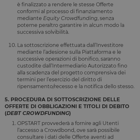
memorizzazione
sito Web e
è finalizzato a rendere le stesse Offerte
dei contenuti
qualsiasi
sul browser per
pubblicità
conformi al processo di finanziamento
rendere le
che l'utente
mediante
Equity Crowdfunding
, senza
pagine più
finale
veloci.
potrebbe
poterne peraltro garantire in alcun modo la
aver visto
successiva solvibilità.
prima di
visitare il
sito Web.
La sottoscrizione effettuata dall’Investitore
mediante l’adesione sulla Piattaforma e le
successive operazioni di bonifico, saranno
custodite dall’Intermediario Autorizzato fino
alla scadenza del progetto comprensiva dei
termini per l’esercizio del diritto di
ripensamento/recesso e la notifica dello stesso.
5. PROCEDURA DI SOTTOSCRIZIONE DELLE
OFFERTE DI OBBLIGAZIONI E TITOLI DI DEBITO
(
DEBT CROWDFUNDING
)
OPSTART provvederà a fornire agli Utenti
l’accesso a Crowdbond, ove sarà possibile
consultare i dati delle Offerte aventi ad