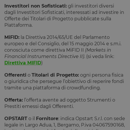
Investitori non Sofisticati:
gli investitori diversi
dagli Investitori Sofisticati, interessati ad investire in
Offerte dei Titolari di Progetto pubblicate sulla
Piattaforma.
MiFID:
la Direttiva 2014/65/UE del Parlamento
europeo e del Consiglio, del 15 maggio 2014 e s.m.i.
conosciuta come direttiva MiFID II
(Markets in
Financial Instruments Directive II)
.
(si veda link:
Direttiva MIFID
)
Offerenti
o
Titolari di Progetto:
ogni persona fisica
o giuridica che persegue l’obiettivo di reperire fondi
tramite una piattaforma di crowdfunding.
Offerta:
l’offerta avente ad oggetto Strumenti o
Prestiti emessi dagli Offerenti.
OPSTART
o il
Fornitore
: indica Opstart S.r.l. con sede
legale in Largo Adua, 1, Bergamo, P.iva 04067590168,