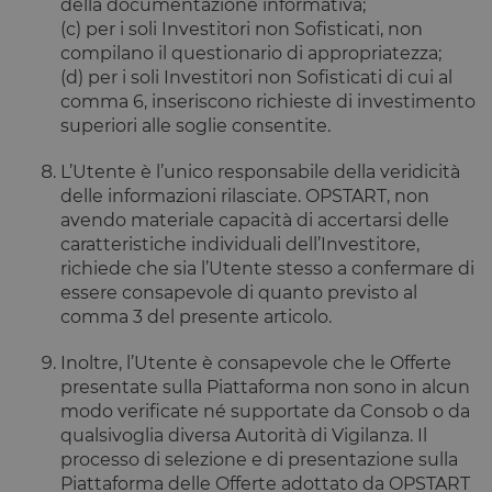
cookie viene
della documentazione informativa;
settimane
cookie è
.opstart.it
utilizzato per
impostato
(c) per i soli Investitori non Sofisticati, non
distinguere
da
utenti unici
Doubleclick
compilano il questionario di appropriatezza;
assegnando un
e fornisce
(d) per i soli Investitori non Sofisticati di cui al
numero
informazioni
generato in
su come
comma 6, inseriscono richieste di investimento
modo casuale
l'utente
superiori alle soglie consentite.
come
finale
identificatore
utilizza il
del cliente. È
sito Web e
L’Utente è l’unico responsabile della veridicità
incluso in ogni
qualsiasi
richiesta di
pubblicità
delle informazioni rilasciate. OPSTART, non
pagina in un
che l'utente
sito e utilizzato
avendo materiale capacità di accertarsi delle
finale
per calcolare i
potrebbe
caratteristiche individuali dell’Investitore,
dati di visitatori,
aver visto
sessioni e
prima di
richiede che sia l’Utente stesso a confermare di
campagne per i
visitare il
essere consapevole di quanto previsto al
rapporti di
sito Web.
analisi dei siti.
comma 3 del presente articolo.
IDE
1 anno
Questo
Google LLC
m
1 anno 1
Questo cookie
Stripe
cookie è
.doubleclick.net
mese
viene
m.stripe.com
impostato
Inoltre, l’Utente è consapevole che le Offerte
generalmente
da
presentate sulla Piattaforma non sono in alcun
utilizzato per le
Doubleclick
prestazioni e
e fornisce
modo verificate né supportate da Consob o da
l'ottimizzazione
informazioni
qualsivoglia diversa Autorità di Vigilanza. Il
dei servizi di
su come
elaborazione
l'utente
processo di selezione e di presentazione sulla
dei pagamenti,
finale
facilitando la
Piattaforma delle Offerte adottato da OPSTART
utilizza il