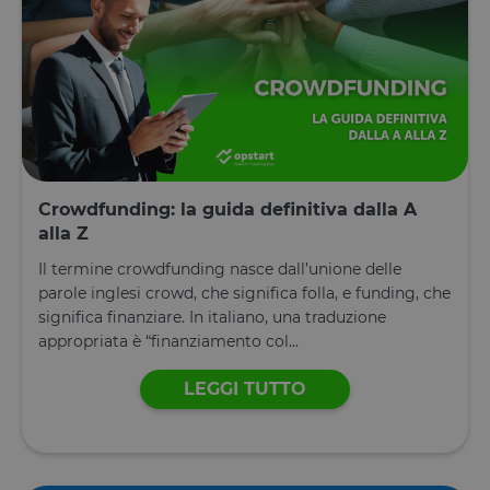
I cookie strettamente necessari consentono le
funzionalità principali del sito web come l'accesso
dell'utente e la gestione dell'account. Il sito web non
può essere utilizzato correttamente senza i cookie
strettamente necessari.
Fornitore
/
Nome
Scadenza
Descrizione
Dominio
__cf_bm
29 minuti
Questo cook
Cloudflare
59
viene
Inc.
secondi
utilizzato pe
.calendly.com
distinguere 
Crowdfunding: la guida definitiva dalla A
umani e bot
alla Z
Ciò è
vantaggioso
per il sito W
Il termine crowdfunding nasce dall’unione delle
al fine di
parole inglesi crowd, che significa folla, e funding, che
effettuare
rapporti vali
significa finanziare. In italiano, una traduzione
sull'utilizzo 
appropriata è “finanziamento col...
proprio sito
Web.
LEGGI TUTTO
G_ENABLED_IDPS
1 anno 1
Utilizzato pe
Google LLC
mese
accedere co
.www.opstart.it
Google
laravel_session
1 ora 59
Internament
Laravel LLC
Google Privacy Policy
minuti
laravel utiliz
www.opstart.it
laravel_sess