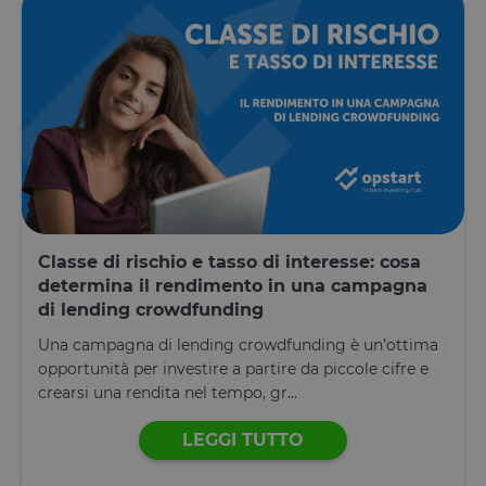
memorizzazione
sito Web e
dei contenuti
qualsiasi
sul browser per
pubblicità
rendere le
che l'utente
pagine più
finale
veloci.
potrebbe
aver visto
prima di
visitare il
sito Web.
Classe di rischio e tasso di interesse: cosa
determina il rendimento in una campagna
di lending crowdfunding
Una campagna di lending crowdfunding è un’ottima
opportunità per investire a partire da piccole cifre e
crearsi una rendita nel tempo, gr...
LEGGI TUTTO