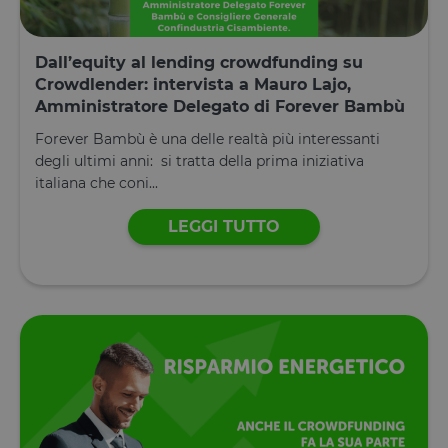
locale
lastExternalReferrerTime
Archiviazione
locale
Dall’equity al lending crowdfunding su
tADu
Archiviazione
Crowdlender: intervista a Mauro Lajo,
locale
Amministratore Delegato di Forever Bambù
tPL
Archiviazione
locale
Forever Bambù è una delle realtà più interessanti
degli ultimi anni: si tratta della prima iniziativa
tTf
Archiviazione
locale
italiana che coni...
t3D
Archiviazione
locale
LEGGI TUTTO
_gcl_ls
Archiviazione
locale
tC
Archiviazione
locale
Fornitore
/
Nome
Scadenza
Descrizione
Dominio
Fornitore
/
Nome
Scadenza
Descrizione
Fornitore
Dominio
/