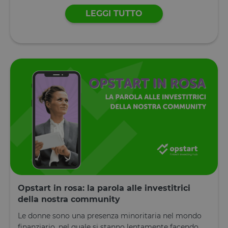
OneTrust.
Memorizza
LEGGI TUTTO
informazion
sulle categor
di cookie che
sito utilizza 
se i visitator
hanno
prestato o
revocato il
consenso pe
l'uso di
ciascuna
categoria. C
consente ai
proprietari d
sito di
impedire che
cookie di
ciascuna
categoria
vengano
impostati ne
browser deg
utenti,
quando no
Opstart in rosa: la parola alle investitrici
viene fornito
consenso. Il
della nostra community
cookie ha u
durata
Le donne sono una presenza minoritaria nel mondo
normale di 
anno, in m
finanziario, nel quale si stanno lentamente facendo