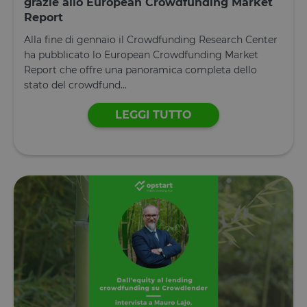
grazie allo European Crowdfunding Market
Dichiarazione di archiviazione
Report
Tipo di
Alla fine di gennaio il Crowdfunding Research Center
Nome
Descrizione
archiviazione
ha pubblicato lo European Crowdfunding Market
tAE
Archiviazione
Report che offre una panoramica completa dello
locale
stato del crowdfund...
tTDe
Archiviazione
locale
LEGGI TUTTO
tnsApp
Archiviazione
locale
tMQ
Archiviazione
locale
lastExternalReferrer
Archiviazione
locale
tADe
Archiviazione
locale
topicsLastReferenceTime
Archiviazione
locale
tTDu
Archiviazione
locale
tTE
Archiviazione