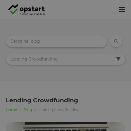
Tog
nav
Lending Crowdfunding
Lending Crowdfunding
Home
Blog
Lending Crowdfunding