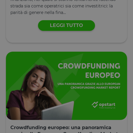
che i visitato
strada sia come operatrici sia come investitrici: la
di ritorno al
sito avranno
parità di genere nella fina...
loro
preferenze
ricordate. N
LEGGI TUTTO
contiene
informazion
che possan
identificare i
visitatore de
sito.
CookieScriptConsent
4
Questo cook
CookieScript
settimane
viene
www.opstart.it
2 giorni
utilizzato da
servizio
Cookie-
Script.com p
ricordare le
preferenze d
consenso su
cookie dei
visitatori. È
necessario c
il banner de
cookie di
Cookie-
Script.com
funzioni
Crowdfunding europeo: una panoramica
correttamen