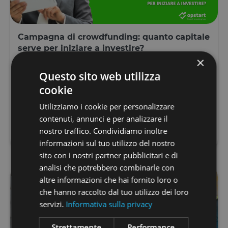
Campagna di crowdfunding: quanto capitale
serve per iniziare a investire?
×
Nell’ambito del crowdfunding come strumento
Questo sito web utilizza
finanziario, molti neofiti si chiedono quanto iniziare a
investire. Questo dipende, anzitutto, dalla tipologia di
cookie
crowdfunding in ...
Utilizziamo i cookie per personalizzare
contenuti, annunci e per analizzare il
LEGGI TUTTO
nostro traffico. Condividiamo inoltre
informazioni sul tuo utilizzo del nostro
sito con i nostri partner pubblicitari e di
analisi che potrebbero combinarle con
altre informazioni che hai fornito loro o
che hanno raccolto dal tuo utilizzo dei loro
servizi.
Informativa sulla privacy
Strettamente
Performance