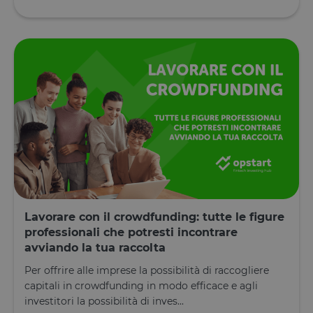
uno stato di
accesso per
utente tra le
pagine.
__cfruid
Sessione
Cookie
Cloudflare
associato ai
Inc.
siti che
.calendly.com
utilizzano
CloudFlare,
utilizzato pe
identificare i
traffico web
attendibile.
XSRF-TOKEN
www.opstart.it
1 ora 59
Questo cook
minuti
è stato scrit
per aiutare
con la
sicurezza de
sito a
prevenire
Lavorare con il crowdfunding: tutte le figure
attacchi Cro
professionali che potresti incontrare
Site Request
Forgery.
avviando la tua raccolta
OptanonConsent
1 anno
Questo cook
OneTrust LLC
Per offrire alle imprese la possibilità di raccogliere
è impostato
.calendly.com
dalla
capitali in crowdfunding in modo efficace e agli
soluzione di
investitori la possibilità di inves...
conformità 
cookie di