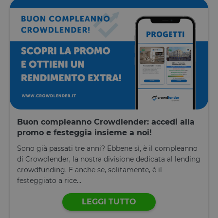
per
identificare
un'istanza d
sessione per
un utente
PHPSESSID
Sessione
Cookie
PHP.net
generato da
www.opstart.it
applicazioni
basate sul
linguaggio
PHP. Si tratt
di un
identificator
generico
utilizzato pe
mantenere l
variabili di
Buon compleanno Crowdlender: accedi alla
sessione
promo e festeggia insieme a noi!
utente.
Normalment
è un numer
Sono già passati tre anni? Ebbene sì, è il compleanno
generato in
di Crowdlender, la nostra divisione dedicata al lending
modo casual
il modo in c
crowdfunding. E anche se, solitamente, è il
viene
festeggiato a rice...
utilizzato p
essere
specifico per
LEGGI TUTTO
sito, ma un
buon esemp
è mantener