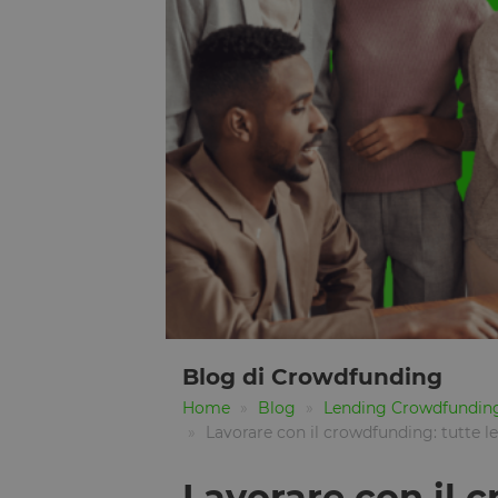
Blog di Crowdfunding
Home
Blog
Lending Crowdfundin
Lavorare con il crowdfunding: tutte le
Lavorare con il c