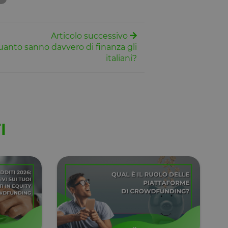
Descrizione
Articolo successivo
uanto sanno davvero di finanza gli
italiani?
I