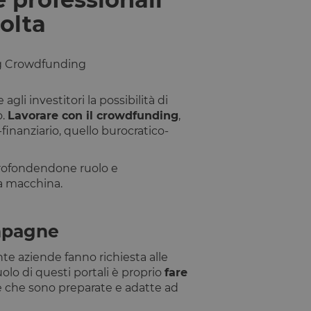
olta
g Crowdfunding
agli investitori la possibilità di
o.
Lavorare con il crowdfunding
,
-finanziario, quello burocratico-
rofondendone ruolo e
a macchina.
ampagne
nte aziende fanno richiesta alle
lo di questi portali è proprio
fare
e che sono preparate e adatte ad