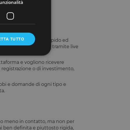
unzionalità
ere consapevolezza sul
ETTA TUTTO
are e fornire supporto rapido ed
ienti è accessibile sia tramite live
ttaforma e vogliono ricevere
registrazione o di investimento,
e la gestione
bbi e domande di ogni tipo e
ta.
umani e bot. Ciò è
porti validi
rano meno in contatto, ma non per
ben definita e piuttosto rigida,