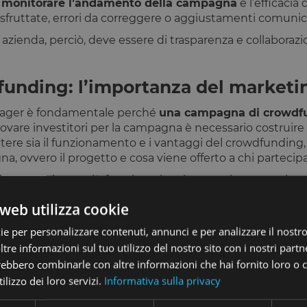
a
monitorare l’andamento della campagna
e l’efficacia
sfruttate, errori da correggere o aggiustamenti comunica
azienda, perciò, deve essere di trasparenza e collaboraz
dfunding: l’importanza del market
anager è fondamentale perché
una campagna di crowdfu
trovare investitori per la campagna è necessario costruire
e sia il funzionamento e i vantaggi del crowdfunding, si
a, ovvero il progetto e cosa viene offerto a chi partecipa
sogna agire su più fronti e coinvolgere attivamente i pro
Il lavoro di
lead generation
, infatti, deve essere una fas
web utilizza cookie
ie per personalizzare contenuti, annunci e per analizzare il nostro 
 si occupano direttamente della strategia marketing de
unque consigli pratici e supporto per indirizzare le soc
re informazioni sul tuo utilizzo del nostro sito con i nostri partne
ei risultati.
trebbero combinarle con altre informazioni che hai fornito loro o
ilizzo dei loro servizi.
Informativa sulla privacy
tà di marketing della piattaforma
stessa, che da norma
lo il complesso della propria offerta. Questo implica lo 