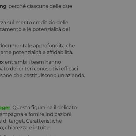
ing
, perché ciascuna delle due
zza sul merito creditizio delle
ortamento e le potenzialità del
si documentale approfondita che
ne potenzialità e affidabilità.
o
: entrambi i team hanno
o dei criteri conoscitivi efficaci
ersone che costituiscono un’azienda.
ager
. Questa figura ha il delicato
 campagna e fornire indicazioni
 di target. Caratteristiche
, chiarezza e intuito.