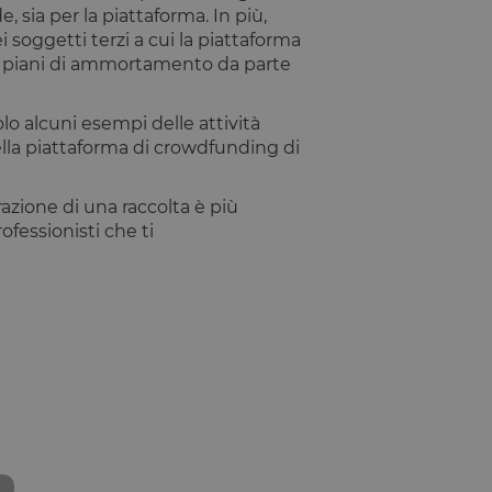
 sia per la piattaforma. In più,
ntificare un'istanza
 soggetti terzi a cui la piattaforma
ei piani di ammortamento da parte
io PHP. Si tratta di
e variabili di
ato in modo
ecifico per il sito,
solo alcuni esempi delle attività
esso per un utente
ella piattaforma di crowdfunding di
tilizzato per
razione di una raccolta è più
fessionisti che ti
rezza del sito a
ormità dei cookie di
 cookie che il sito
il consenso per l'uso
el sito di impedire
ti nel browser degli
ookie ha una durata
orno al sito avranno
azioni che possano
Script.com per
sitatori. È
pt.com funzioni