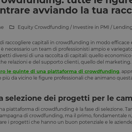
ntrare avviando la tua racc
ne
Equity Crowdfunding
/
Investire in PMI
/
Lendin
à di raccogliere capitali in crowdfunding in modo efficace e 
 è necessario un team di professionisti ampio e variegat
aspetti diversi di una raccolta di capitali: quello economico
he relazioni e del supporto clienti, quello del marketing.
tro le quinte di una piattaforma di crowdfunding
, app
più da vicino le figure professionali che animano quest
 la selezione dei progetti per le c
na piattaforma di crowdfunding è la fase di selezione. Ta
 campagna di crowdfunding, ma il primo, fondamentale ruo
are i progetti che hanno un buon potenziale e le aziend