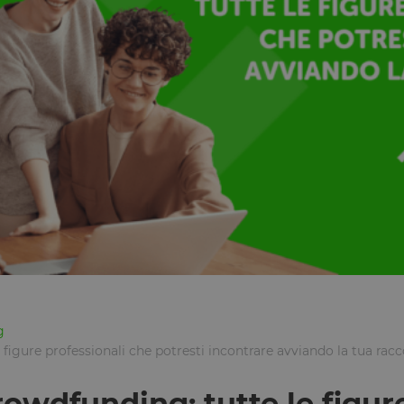
g
 figure professionali che potresti incontrare avviando la tua racc
rowdfunding: tutte le figur