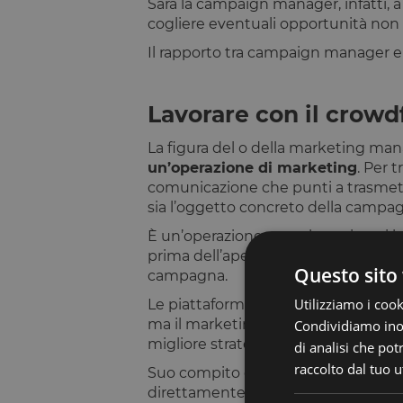
Sarà la campaign manager, infatti, 
cogliere eventuali opportunità non 
Il rapporto tra campaign manager e 
Lavorare con il crow
La figura del o della marketing m
un’operazione di marketing
. Per 
comunicazione che punti a trasmetter
sia l’oggetto concreto della campagn
È un’operazione complessa, in cui bi
prima dell’apertura della campagna. 
Questo sito 
campagna.
Utilizziamo i cook
Le piattaforme di crowdfunding non
ma il marketing manager fornisce com
Condividiamo inolt
migliore strategia e il monitoraggio d
di analisi che po
raccolto dal tuo ut
Suo compito è poi gestire le
attivi
direttamente singole campagne, ma so