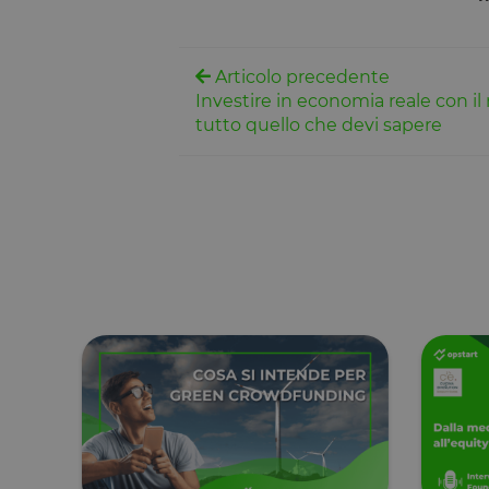
Dichiarazione di ar
Nome
Articolo precedente
Investire in economia reale con il
tAE
tutto quello che devi sapere
tTDe
tnsApp
tMQ
lastExternalReferre
tADe
topicsLastReferenc
tTDu
tTE
lastExternalReferr
tADu
tPL
tTf