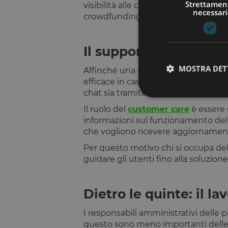
Strettamen
visibilità alle campagne in corso su
necessari
crowdfunding e le sue opportunità.
Il supporto del custom
MOSTRA DET
Affinché una piattaforma sia attratti
efficace in caso di problemi o per ch
chat sia tramite prenotazione di una 
Il ruolo del
customer care
è essere 
informazioni sul funzionamento del 
che vogliono ricevere aggiornamenti
I cookie strettamente
dell'account. Il sito
Per questo motivo chi si occupa de
guidare gli utenti fino alla soluzio
Nome
__cf_bm
Dietro le quinte: il l
I responsabili amministrativi delle
G_ENABLED_IDPS
questo sono meno importanti delle a