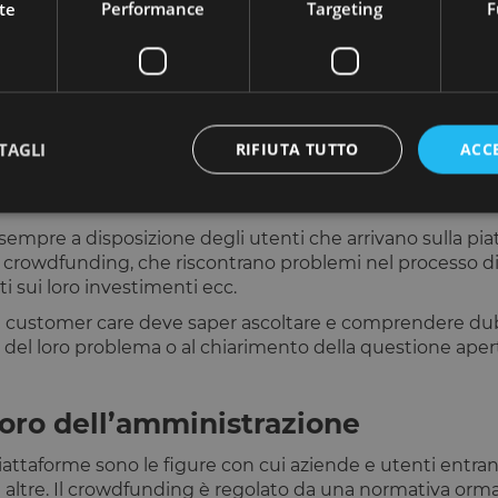
te
Performance
Targeting
F
i canali di comunicazione della piattaforma e per diffond
er care agli investitori
TAGLI
RIFIUTA TUTTO
ACC
va per gli investitori, deve anche essere facile da utilizz
iarire qualche dubbio. Ecco perché su Opstart il servizio cl
call.
sempre a disposizione degli utenti che arrivano sulla pia
Strettamente necessari
Performance
Targeting
Funzionalità
crowdfunding, che riscontrano problemi nel processo di 
 sui loro investimenti ecc.
 necessari consentono le funzionalità principali del sito web come l'accesso dell'utente 
 web non può essere utilizzato correttamente senza i cookie strettamente necessari.
l customer care deve saper ascoltare e comprendere du
ne del loro problema o al chiarimento della questione aper
Fornitore
/
Scadenza
Descrizione
Dominio
29 minuti
Questo cookie viene utilizzato per distinguere tra 
Cloudflare
avoro dell’amministrazione
59
vantaggioso per il sito Web, al fine di effettuare rap
Inc.
secondi
sull'utilizzo del proprio sito Web.
.calendly.com
 piattaforme sono le figure con cui aziende e utenti ent
1 anno 1
Utilizzato per accedere con Google
Google LLC
mese
.www.opstart.it
ltre. Il crowdfunding è regolato da una normativa ormai 