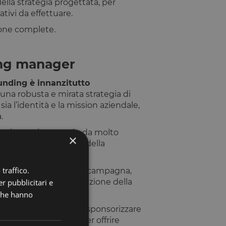
 della strategia progettata, per
tivi da effettuare.
ione complete.
ing manager
nding è innanzitutto
 una robusta e mirata strategia di
a l’identità e la mission aziendale,
.
pri utenti target sin da molto
×
e preliminare al lancio della
traffico.
lle singole aziende in campagna,
ietà verso la strutturazione della
r pubblicitari e
 che hanno
tiva europea non può sponsorizzare
studio di strategie per offrire