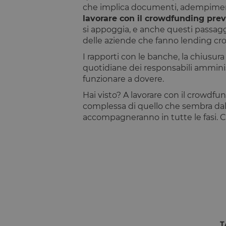
che implica documenti, adempimenti b
laravel_session
lavorare con il crowdfunding pre
si appoggia, e anche questi passagg
PHPSESSID
delle aziende che fanno lending c
I rapporti con le banche, la chiusura 
quotidiane dei responsabili amminist
funzionare a dovere.
__cfruid
Hai visto? A lavorare con il crowdfu
complessa di quello che sembra dall
XSRF-TOKEN
accompagneranno in tutte le fasi. C
OptanonConsent
CookieScriptConse
T