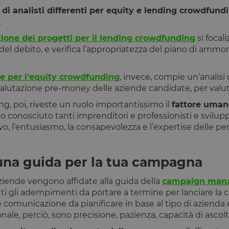
di analisti differenti per equity e lending crowdfund
.
zione dei progetti per il lending crowdfunding
si focali
à del debito, e verifica l’appropriatezza del piano di amm
ne per l’equity crowdfunding
, invece, compie un’anali
alutazione pre-money delle aziende candidate, per valutar
g, poi, riveste un ruolo importantissimo il
fattore uman
conosciuto tanti imprenditori e professionisti e sviluppat
vo, l’entusiasmo, la consapevolezza e l’expertise delle p
na guida per la tua campagna
aziende vengono affidate alla guida della
campaign man
utti gli adempimenti da portare a termine per lanciare la
e comunicazione da pianificare in base al tipo di azienda e
nale, perciò, sono precisione, pazienza, capacità di ascolto