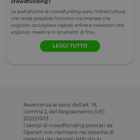
crowdfunding?
ricordare le
preferenze d
Le piattaforme di crowdfunding sono l’infrastruttura
consenso su
cookie dei
che rende possibile l’incontro tra imprese che
visitatori. È
vogliono raccogliere capitali online e investitori che
necessario c
il banner de
vogliono investire in strumenti di fina...
cookie di
Cookie-
Script.com
LEGGI TUTTO
funzioni
correttamen
Dichiarazione di archiviazione
Tipo di
Nome
Descrizione
archiviazione
tAE
Archiviazione
locale
tTDe
Archiviazione
Avvertenza ai sensi dell’art. 19,
locale
comma 2, del Regolamento (UE)
tnsApp
Archiviazione
2020/1503
locale
I servizi di crowdfunding prestati da
tMQ
Archiviazione
Opstart non rientrano nel sistema di
locale
garanzia dei depositi istituito in