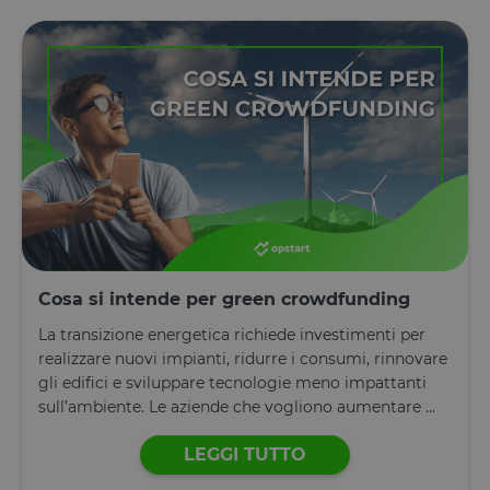
effettuare
rapporti vali
sull'utilizzo 
proprio sito
Web.
G_ENABLED_IDPS
1 anno 1
Utilizzato pe
Google LLC
mese
accedere co
.www.opstart.it
Google
laravel_session
1 ora 59
Internament
Laravel LLC
Google Privacy Policy
minuti
laravel utiliz
www.opstart.it
laravel_sess
per
identificare
un'istanza d
sessione per
un utente
Cosa si intende per green crowdfunding
PHPSESSID
Sessione
Cookie
PHP.net
generato da
www.opstart.it
applicazioni
La transizione energetica richiede investimenti per
basate sul
realizzare nuovi impianti, ridurre i consumi, rinnovare
linguaggio
PHP. Si tratt
gli edifici e sviluppare tecnologie meno impattanti
di un
sull’ambiente. Le aziende che vogliono aumentare ...
identificator
generico
utilizzato pe
LEGGI TUTTO
mantenere l
variabili di
sessione