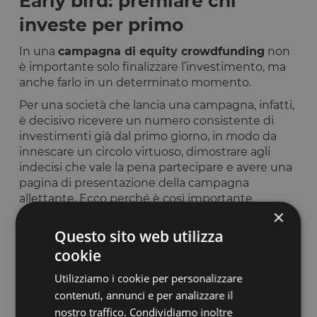
Early bird: premiare chi
investe per primo
In una
campagna di equity crowdfunding
non
è importante solo finalizzare l’investimento, ma
anche farlo in un determinato momento.
Per una società che lancia una campagna, infatti,
è decisivo ricevere un numero consistente di
investimenti già dal primo giorno, in modo da
innescare un circolo virtuoso, dimostrare agli
indecisi che vale la pena partecipare e avere una
pagina di presentazione della campagna
allettante. Ecco perché è così importante
×
lavorare per generare
pre-commitment
prima
dell’apertura della campagna.
Questo sito web utilizza
Gli investitori, quindi, sono incentivati a investire
cookie
per primi, a essere cioè degli “
early bird
”: per
Utilizziamo i cookie per personalizzare
questo è una strategia utile e diffusa offrire a chi
contenuti, annunci e per analizzare il
investe nei primi giorni di campagna uno
sconto
nostro traffico. Condividiamo inoltre
sull’acquisto delle quote,
reward più consistenti