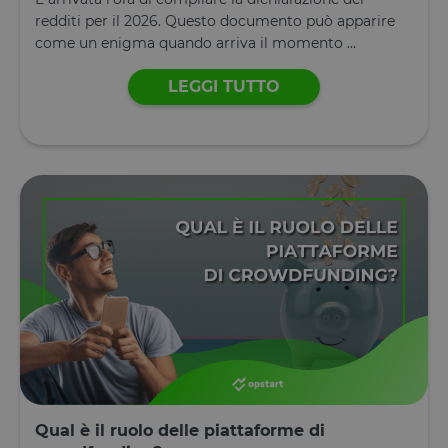
ciascuna
redditi per il 2026. Questo documento può apparire
categoria
vengano
come un enigma quando arriva il momento ...
impostati ne
browser deg
utenti,
LEGGI TUTTO
quando no
viene fornito
consenso. Il
cookie ha u
durata
normale di 
anno, in m
che i visitato
di ritorno al
sito avranno
loro
preferenze
ricordate. N
contiene
informazion
che possan
identificare i
visitatore de
sito.
CookieScriptConsent
4
Questo cook
CookieScript
settimane
viene
www.opstart.it
2 giorni
utilizzato da
servizio
Qual è il ruolo delle piattaforme di
Cookie-
Script.com p