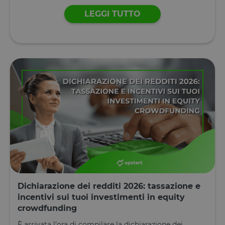
sicurezza de
sito a
LEGGI TUTTO
prevenire
attacchi Cro
Site Request
Forgery.
OptanonConsent
1 anno
Questo cook
OneTrust LLC
è impostato
.calendly.com
dalla
soluzione di
conformità 
cookie di
OneTrust.
Memorizza
informazion
sulle categor
di cookie che
sito utilizza 
se i visitator
hanno
prestato o
revocato il
consenso pe
l'uso di
ciascuna
Dichiarazione dei redditi 2026: tassazione e
categoria. C
consente ai
incentivi sui tuoi investimenti in equity
proprietari d
crowdfunding
sito di
impedire che
cookie di
È arrivata l’ora di compilare la dichiarazione dei