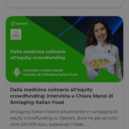
utente.
Normalment
è un numer
generato in
modo casual
il modo in c
viene
utilizzato p
essere
specifico per
sito, ma un
buon esemp
è mantener
uno stato di
accesso per
utente tra le
pagine.
__cfruid
Sessione
Cookie
Cloudflare
associato ai
Inc.
siti che
.calendly.com
utilizzano
Dalla medicina culinaria all’equity
CloudFlare,
crowdfunding: intervista a Chiara Manzi di
utilizzato pe
identificare i
Antiaging Italian Food
traffico web
attendibile.
Antiaging Italian Food è attualmente in campagna di
XSRF-TOKEN
www.opstart.it
1 ora 59
Questo cook
equity crowdfunding su Opstart, dove ha già raccolto
minuti
è stato scrit
oltre 230.000 euro, superando l’obiet...
per aiutare
con la