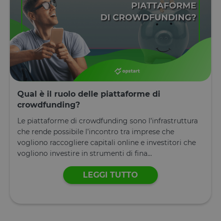
tTE
Archiviazione
locale
lastExternalReferrerTime
Archiviazione
locale
tADu
Archiviazione
locale
tPL
Archiviazione
locale
Qual è il ruolo delle piattaforme di
tTf
Archiviazione
locale
crowdfunding?
t3D
Archiviazione
Le piattaforme di crowdfunding sono l’infrastruttura
locale
che rende possibile l’incontro tra imprese che
_gcl_ls
Archiviazione
vogliono raccogliere capitali online e investitori che
locale
vogliono investire in strumenti di fina...
tC
Archiviazione
locale
LEGGI TUTTO
Fornitore
/