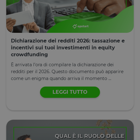
correttamen
Dichiarazione di archiviazione
Tipo di
Nome
Descrizione
archiviazione
tAE
Archiviazione
Dichiarazione dei redditi 2026: tassazione e
locale
incentivi sui tuoi investimenti in equity
tTDe
Archiviazione
crowdfunding
locale
È arrivata l’ora di compilare la dichiarazione dei
tnsApp
Archiviazione
locale
redditi per il 2026. Questo documento può apparire
come un enigma quando arriva il momento ...
tMQ
Archiviazione
locale
LEGGI TUTTO
lastExternalReferrer
Archiviazione
locale
tADe
Archiviazione
locale
topicsLastReferenceTime
Archiviazione
locale
tTDu
Archiviazione
locale