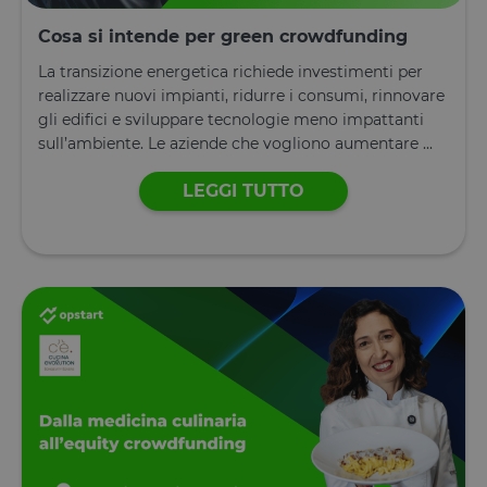
conformità 
cookie di
Cosa si intende per green crowdfunding
OneTrust.
Memorizza
La transizione energetica richiede investimenti per
informazion
sulle categor
realizzare nuovi impianti, ridurre i consumi, rinnovare
di cookie che
sito utilizza 
gli edifici e sviluppare tecnologie meno impattanti
se i visitator
sull’ambiente. Le aziende che vogliono aumentare ...
hanno
prestato o
revocato il
LEGGI TUTTO
consenso pe
l'uso di
ciascuna
categoria. C
consente ai
proprietari d
sito di
impedire che
cookie di
ciascuna
categoria
vengano
impostati ne
browser deg
utenti,
quando no
viene fornito
consenso. Il
cookie ha u
durata