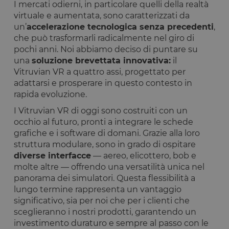
I mercati odierni, in particolare quelli della realtà
virtuale e aumentata, sono caratterizzati da
I cookie strettamente necessari consentono le
funzionalità principali del sito web come l'accesso
un’
accelerazione tecnologica senza precedenti
,
dell'utente e la gestione dell'account. Il sito web non
che può trasformarli radicalmente nel giro di
può essere utilizzato correttamente senza i cookie
pochi anni. Noi abbiamo deciso di puntare su
strettamente necessari.
una
soluzione brevettata innovativa:
il
Fornitore
/
Nome
Scadenza
Descrizione
Vitruvian VR a quattro assi, progettato per
Dominio
adattarsi e prosperare in questo contesto in
__cf_bm
29 minuti
Questo cook
Cloudflare
rapida evoluzione.
59
viene
Inc.
secondi
utilizzato pe
.calendly.com
distinguere 
I Vitruvian VR di oggi sono costruiti con un
umani e bot
occhio al futuro, pronti a integrare le schede
Ciò è
vantaggioso
grafiche e i software di domani. Grazie alla loro
per il sito W
struttura modulare, sono in grado di ospitare
al fine di
effettuare
diverse interfacce
— aereo, elicottero, bob e
rapporti vali
molte altre — offrendo una versatilità unica nel
sull'utilizzo 
proprio sito
panorama dei simulatori. Questa flessibilità a
Web.
lungo termine rappresenta un vantaggio
G_ENABLED_IDPS
1 anno 1
Utilizzato pe
Google LLC
significativo, sia per noi che per i clienti che
mese
accedere co
.www.opstart.it
Google
sceglieranno i nostri prodotti, garantendo un
investimento duraturo e sempre al passo con le
laravel_session
1 ora 59
Internament
Laravel LLC