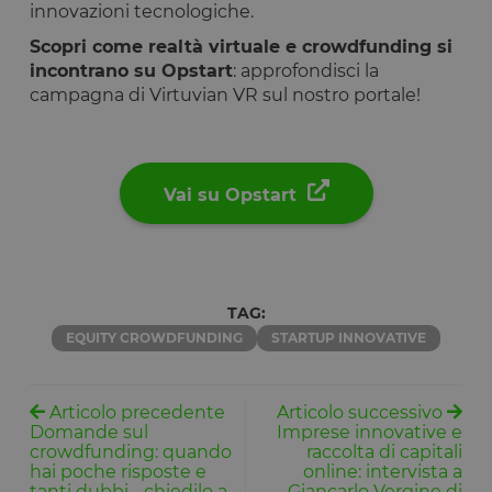
Google Privacy Policy
minuti
laravel utiliz
www.opstart.it
innovazioni tecnologiche.
laravel_sess
per
Scopri come realtà virtuale e crowdfunding si
identificare
un'istanza d
incontrano su Opstart
: approfondisci la
sessione per
campagna di Virtuvian VR sul nostro portale!
un utente
PHPSESSID
Sessione
Cookie
PHP.net
generato da
www.opstart.it
applicazioni
basate sul
linguaggio
Vai su Opstart
PHP. Si tratt
di un
identificator
generico
utilizzato pe
mantenere l
variabili di
TAG:
sessione
utente.
EQUITY CROWDFUNDING
STARTUP INNOVATIVE
Normalment
è un numer
generato in
modo casual
il modo in c
Articolo precedente
Articolo successivo
viene
Domande sul
Imprese innovative e
utilizzato p
crowdfunding: quando
raccolta di capitali
essere
specifico per
hai poche risposte e
online: intervista a
sito, ma un
tanti dubbi… chiedilo a
Giancarlo Vergine di