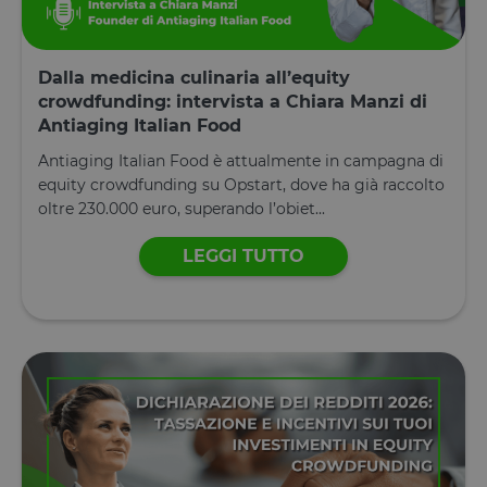
normale di 
anno, in m
che i visitato
di ritorno al
sito avranno
Dalla medicina culinaria all’equity
loro
crowdfunding: intervista a Chiara Manzi di
preferenze
ricordate. N
Antiaging Italian Food
contiene
informazion
Antiaging Italian Food è attualmente in campagna di
che possan
identificare i
equity crowdfunding su Opstart, dove ha già raccolto
visitatore de
oltre 230.000 euro, superando l’obiet...
sito.
CookieScriptConsent
4
Questo cook
CookieScript
LEGGI TUTTO
settimane
viene
www.opstart.it
2 giorni
utilizzato da
servizio
Cookie-
Script.com p
ricordare le
preferenze d
consenso su
cookie dei
visitatori. È
necessario c
il banner de
cookie di
Cookie-
Script.com
funzioni