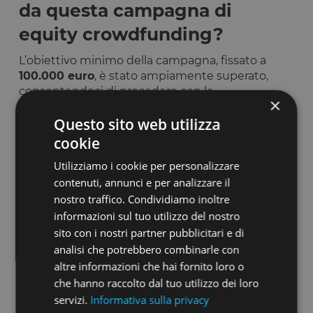
da questa campagna di
equity crowdfunding?
L’obiettivo minimo della campagna, fissato a
100.000 euro
, è stato ampiamente superato,
consentendoci di procedere con la
×
progettazione tecnica
del simulatore
Questo sito web utilizza
giroscopico 4XS e con la definizione
dell’architettura del
software demo
, Vitruvian
cookie
Royale. Questo rappresenta un importante passo
Utilizziamo i cookie per personalizzare
in avanti nella realizzazione del progetto.
contenuti, annunci e per analizzare il
Se riusciremo a raggiungere l’obiettivo massimo
nostro traffico. Condividiamo inoltre
di
500.000 euro
, potremo compiere un ulteriore
informazioni sul tuo utilizzo del nostro
salto di qualità:
sviluppare i prototipi definitivi
sito con i nostri partner pubblicitari e di
e completare il software demo
, rendendo il
analisi che potrebbero combinarle con
prodotto completamente operativo. Con i
altre informazioni che hai fornito loro o
prototipi pronti, parteciperemo ai principali
eventi globali, dove lanceremo ufficialmente la
che hanno raccolto dal tuo utilizzo dei loro
tecnologia e la presenteremo al mondo. Questo
servizi.
Informativa sulla privacy