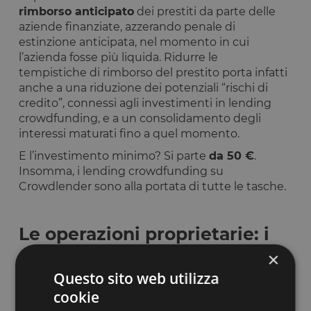
rimborso anticipato
dei prestiti da parte delle
aziende finanziate, azzerando penale di
estinzione anticipata, nel momento in cui
l’azienda fosse più liquida. Ridurre le
tempistiche di rimborso del prestito porta infatti
anche a una riduzione dei potenziali “rischi di
credito”, connessi agli investimenti in lending
crowdfunding, e a un consolidamento degli
interessi maturati fino a quel momento.
E l’investimento minimo? Si parte
da 50 €
.
Insomma, i lending crowdfunding su
Crowdlender sono alla portata di tutte le tasche.
Le operazioni proprietarie: i
Crowdbridge
×
Questo sito web utilizza
Tra i lending crowdfunding su Crowdlender può
cookie
capitarti di vedere anche i
Crowdbridge
: