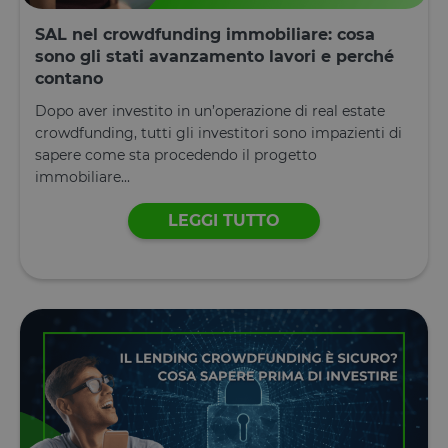
consente ai
proprietari d
SAL nel crowdfunding immobiliare: cosa
sito di
impedire che
sono gli stati avanzamento lavori e perché
cookie di
contano
ciascuna
categoria
vengano
Dopo aver investito in un’operazione di real estate
impostati ne
crowdfunding, tutti gli investitori sono impazienti di
browser deg
utenti,
sapere come sta procedendo il progetto
quando no
immobiliare...
viene fornito
consenso. Il
cookie ha u
durata
LEGGI TUTTO
normale di 
anno, in m
che i visitato
di ritorno al
sito avranno
loro
preferenze
ricordate. N
contiene
informazion
che possan
identificare i
visitatore de
sito.
CookieScriptConsent
4
Questo cook
CookieScript