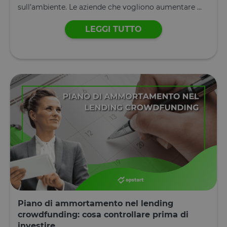
generico
sull’ambiente. Le aziende che vogliono aumentare ...
utilizzato pe
mantenere l
variabili di
LEGGI TUTTO
sessione
utente.
Normalment
è un numer
generato in
modo casual
il modo in c
viene
utilizzato p
essere
specifico per
sito, ma un
buon esemp
è mantener
uno stato di
accesso per
utente tra le
pagine.
__cfruid
Sessione
Cookie
Cloudflare
associato ai
Inc.
siti che
.calendly.com
utilizzano
CloudFlare,
utilizzato pe
Piano di ammortamento nel lending
identificare i
crowdfunding: cosa controllare prima di
traffico web
attendibile.
investire