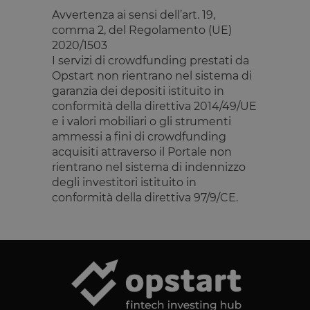
Avvertenza ai sensi dell’art. 19,
tMQ
Archiviazione
comma 2, del Regolamento (UE)
locale
2020/1503
lastExternalReferrer
Archiviazione
locale
I servizi di crowdfunding prestati da
Opstart non rientrano nel sistema di
tADe
Archiviazione
locale
garanzia dei depositi istituito in
conformità della direttiva 2014/49/UE
topicsLastReferenceTime
Archiviazione
locale
e i valori mobiliari o gli strumenti
ammessi a fini di crowdfunding
tTDu
Archiviazione
locale
acquisiti attraverso il Portale non
rientrano nel sistema di indennizzo
tTE
Archiviazione
locale
degli investitori istituito in
conformità della direttiva 97/9/CE.
lastExternalReferrerTime
Archiviazione
locale
tADu
Archiviazione
locale
tPL
Archiviazione
locale
tTf
Archiviazione
locale