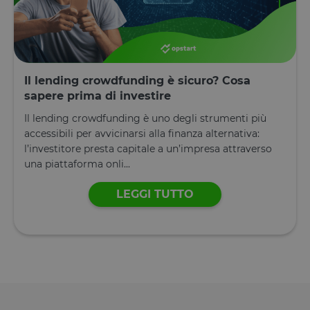
settimane
viene
www.opstart.it
2 giorni
utilizzato da
servizio
Cookie-
Script.com p
ricordare le
preferenze d
consenso su
Il lending crowdfunding è sicuro? Cosa
cookie dei
visitatori. È
sapere prima di investire
necessario c
il banner de
Il lending crowdfunding è uno degli strumenti più
cookie di
accessibili per avvicinarsi alla finanza alternativa:
Cookie-
Script.com
l’investitore presta capitale a un’impresa attraverso
funzioni
correttamen
una piattaforma onli...
Dichiarazione di archiviazione
LEGGI TUTTO
Tipo di
Nome
Descrizione
archiviazione
tAE
Archiviazione
locale
tTDe
Archiviazione
locale
tnsApp
Archiviazione
locale