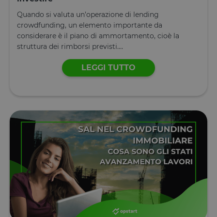
XSRF-TOKEN
www.opstart.it
1 ora 59
Questo cook
Quando si valuta un’operazione di lending
minuti
è stato scrit
per aiutare
crowdfunding, un elemento importante da
con la
considerare è il piano di ammortamento, cioè la
sicurezza de
sito a
struttura dei rimborsi previsti....
prevenire
attacchi Cro
Site Request
LEGGI TUTTO
Forgery.
OptanonConsent
1 anno
Questo cook
OneTrust LLC
è impostato
.calendly.com
dalla
soluzione di
conformità 
cookie di
OneTrust.
Memorizza
informazion
sulle categor
di cookie che
sito utilizza 
se i visitator
hanno
prestato o
revocato il
consenso pe
l'uso di
ciascuna
categoria. C