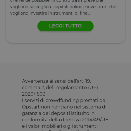
che rende possibile l’incontro tra imprese che
vogliono raccogliere capitali online e investitori che
tAE
Archiviazione
locale
vogliono investire in strumenti di fina...
tTDe
Archiviazione
locale
LEGGI TUTTO
tnsApp
Archiviazione
locale
tMQ
Archiviazione
locale
lastExternalReferrer
Archiviazione
locale
tADe
Archiviazione
locale
Avvertenza ai sensi dell’art. 19,
topicsLastReferenceTime
Archiviazione
comma 2, del Regolamento (UE)
locale
2020/1503
tTDu
Archiviazione
I servizi di crowdfunding prestati da
locale
Opstart non rientrano nel sistema di
tTE
Archiviazione
locale
garanzia dei depositi istituito in
conformità della direttiva 2014/49/UE
lastExternalReferrerTime
Archiviazione
locale
e i valori mobiliari o gli strumenti