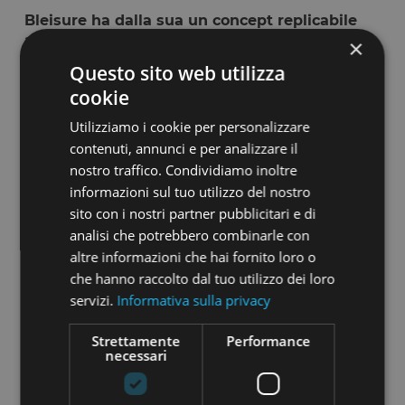
Bleisure ha dalla sua un concept replicabile
anche in altri luoghi e contesti. Avete dei
×
“piani d’espansione” per il futuro?
Questo sito web utilizza
Uno degli aspetti più entusiasmanti del progetto
cookie
è che ha origine da un
concept replicabile
Utilizziamo i cookie per personalizzare
all’infinito
. Ci hanno chiesto di esportare
contenuti, annunci e per analizzare il
Bleisure a Londra, Doha e Singapore. Altre
proposte sono arrivate anche dagli USA e dal
nostro traffico. Condividiamo inoltre
Canada. Del resto, proponiamo uno spazio che
informazioni sul tuo utilizzo del nostro
segue una filosofia molto precisa ma che è
sito con i nostri partner pubblicitari e di
completamente personalizzabile
.
analisi che potrebbero combinarle con
altre informazioni che hai fornito loro o
Cosa può dare Bleisure a un investitore che
decida di credere nell’idea?
che hanno raccolto dal tuo utilizzo dei loro
servizi.
Informativa sulla privacy
Entrare a far parte di Bleisure significa porre una
propria, personale, bandierina nel pieno centro di
Strettamente
Performance
Milano. È stato così anche per
necessari
molti brand affermati che hanno già le
loro flagship ma, allo stesso