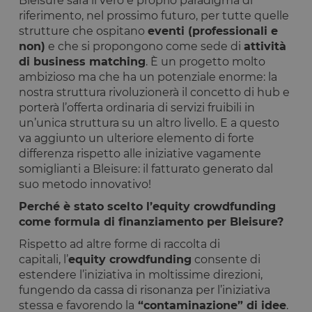
Bleisure sarà il vero e proprio paradigma di
riferimento, nel prossimo futuro, per tutte quelle
strutture che ospitano
eventi (professionali e
non)
e che si propongono come sede di
attività
di business matching
. È un progetto molto
ambizioso ma che ha un potenziale enorme: la
nostra struttura rivoluzionerà il concetto di hub e
porterà l’offerta ordinaria di servizi fruibili in
un’unica struttura su un altro livello. E a questo
va aggiunto un ulteriore elemento di forte
differenza rispetto alle iniziative vagamente
somiglianti a Bleisure: il fatturato generato dal
suo metodo innovativo!
Perché è stato scelto l’equity crowdfunding
come formula di finanziamento per Bleisure?
Rispetto ad altre forme di raccolta di
capitali, l’
equity crowdfunding
consente di
estendere l’iniziativa in moltissime direzioni,
fungendo da cassa di risonanza per l’iniziativa
stessa e favorendo la
“contaminazione” di idee
.