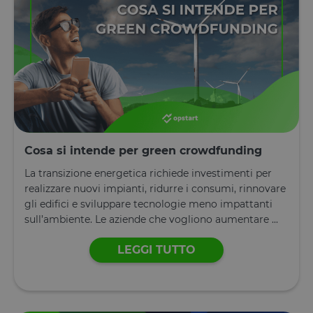
PHPSESSID
Sessione
Cookie
PHP.net
generato da
www.opstart.it
applicazioni
basate sul
linguaggio
PHP. Si tratt
di un
identificator
generico
utilizzato pe
mantenere l
variabili di
sessione
utente.
Cosa si intende per green crowdfunding
Normalment
è un numer
generato in
La transizione energetica richiede investimenti per
modo casual
realizzare nuovi impianti, ridurre i consumi, rinnovare
il modo in c
viene
gli edifici e sviluppare tecnologie meno impattanti
utilizzato p
sull’ambiente. Le aziende che vogliono aumentare ...
essere
specifico per
sito, ma un
LEGGI TUTTO
buon esemp
è mantener
uno stato di
accesso per
utente tra le
pagine.