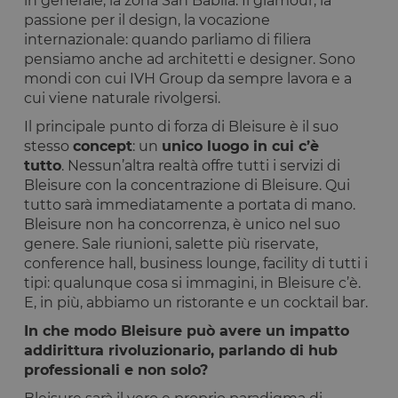
in generale, la zona San Babila. Il glamour, la
passione per il design, la vocazione
internazionale: quando parliamo di filiera
pensiamo anche ad architetti e designer. Sono
mondi con cui IVH Group da sempre lavora e a
cui viene naturale rivolgersi.
Il principale punto di forza di Bleisure è il suo
stesso
concept
: un
unico luogo in cui c’è
tutto
. Nessun’altra realtà offre tutti i servizi di
Bleisure con la concentrazione di Bleisure. Qui
tutto sarà immediatamente a portata di mano.
Bleisure non ha concorrenza, è unico nel suo
genere. Sale riunioni, salette più riservate,
conference hall, business lounge, facility di tutti i
tipi: qualunque cosa si immagini, in Bleisure c’è.
E, in più, abbiamo un ristorante e un cocktail bar.
In che modo Bleisure può avere un impatto
addirittura rivoluzionario, parlando di hub
professionali e non solo?