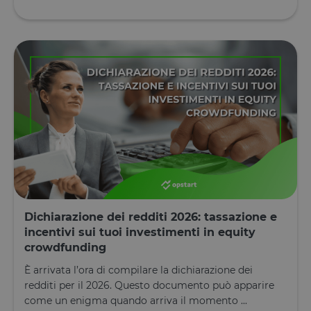
sito utilizza 
se i visitator
hanno
prestato o
revocato il
consenso pe
l'uso di
ciascuna
categoria. C
consente ai
proprietari d
sito di
impedire che
cookie di
ciascuna
categoria
vengano
impostati ne
browser deg
utenti,
quando no
viene fornito
Dichiarazione dei redditi 2026: tassazione e
consenso. Il
cookie ha u
incentivi sui tuoi investimenti in equity
durata
crowdfunding
normale di 
anno, in m
È arrivata l’ora di compilare la dichiarazione dei
che i visitato
di ritorno al
redditi per il 2026. Questo documento può apparire
sito avranno
loro
come un enigma quando arriva il momento ...
preferenze