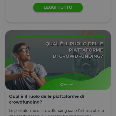
ricordate. N
contiene
LEGGI TUTTO
informazion
che possan
identificare i
visitatore de
sito.
CookieScriptConsent
4
Questo cook
CookieScript
settimane
viene
www.opstart.it
2 giorni
utilizzato da
servizio
Cookie-
Script.com p
ricordare le
preferenze d
consenso su
cookie dei
visitatori. È
necessario c
il banner de
cookie di
Cookie-
Script.com
funzioni
correttamen
Qual è il ruolo delle piattaforme di
crowdfunding?
Dichiarazione di archiviazione
Le piattaforme di crowdfunding sono l’infrastruttura
Tipo di
Nome
Descrizione
archiviazione