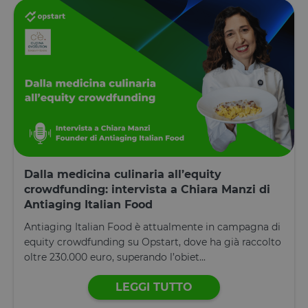
__cfruid
Sessione
Cookie
Cloudflare
associato ai
Inc.
siti che
.calendly.com
utilizzano
CloudFlare,
utilizzato pe
identificare i
traffico web
attendibile.
XSRF-TOKEN
www.opstart.it
1 ora 59
Questo cook
minuti
è stato scrit
per aiutare
con la
sicurezza de
sito a
prevenire
attacchi Cro
Dalla medicina culinaria all’equity
Site Request
crowdfunding: intervista a Chiara Manzi di
Forgery.
Antiaging Italian Food
OptanonConsent
1 anno
Questo cook
OneTrust LLC
è impostato
.calendly.com
Antiaging Italian Food è attualmente in campagna di
dalla
soluzione di
equity crowdfunding su Opstart, dove ha già raccolto
conformità 
oltre 230.000 euro, superando l’obiet...
cookie di
OneTrust.
Memorizza
LEGGI TUTTO
informazion
sulle categor
di cookie che