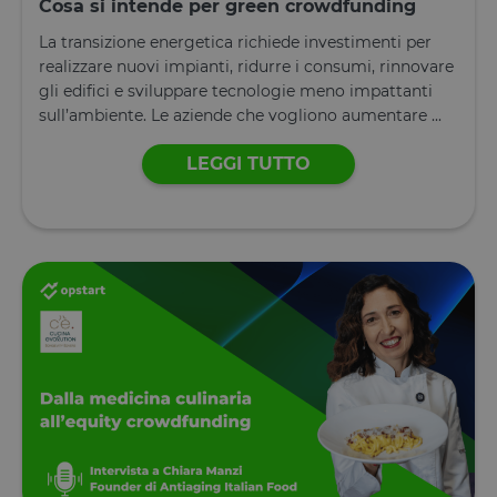
Cosa si intende per green crowdfunding
Script.com
funzioni
correttamen
La transizione energetica richiede investimenti per
realizzare nuovi impianti, ridurre i consumi, rinnovare
Dichiarazione di archiviazione
gli edifici e sviluppare tecnologie meno impattanti
Tipo di
sull’ambiente. Le aziende che vogliono aumentare ...
Nome
Descrizione
archiviazione
LEGGI TUTTO
tAE
Archiviazione
locale
tTDe
Archiviazione
locale
tnsApp
Archiviazione
locale
tMQ
Archiviazione
locale
lastExternalReferrer
Archiviazione
locale
tADe
Archiviazione
locale
topicsLastReferenceTime
Archiviazione
locale
tTDu
Archiviazione