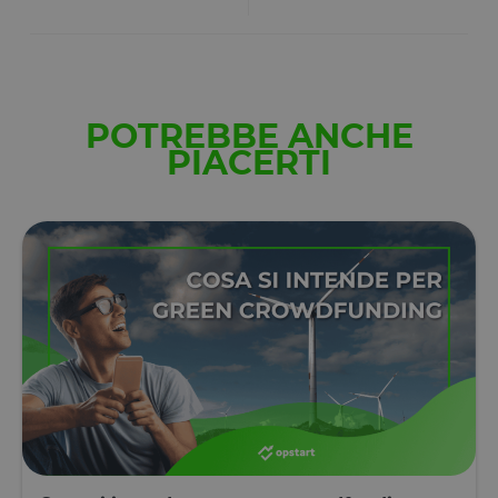
cookie ha u
durata
normale di 
anno, in m
che i visitato
di ritorno al
sito avranno
loro
POTREBBE ANCHE
preferenze
ricordate. N
PIACERTI
contiene
informazion
che possan
identificare i
visitatore de
sito.
CookieScriptConsent
4
Questo cook
CookieScript
settimane
viene
www.opstart.it
2 giorni
utilizzato da
servizio
Cookie-
Script.com p
ricordare le
preferenze d
consenso su
cookie dei
visitatori. È
necessario c
il banner de
cookie di
Cookie-