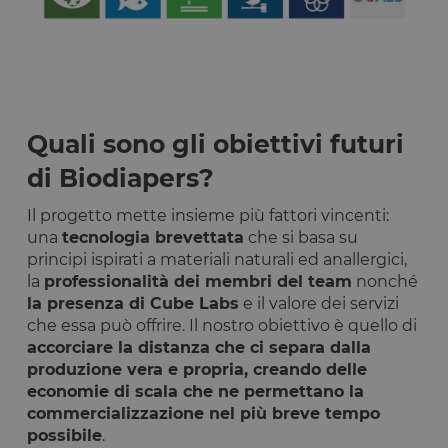
laravel_session
1 ora 59
Internament
Laravel LLC
Google Privacy Policy
minuti
laravel utiliz
www.opstart.it
laravel_sess
per
identificare
un'istanza d
sessione per
un utente
Q
uali sono gli obiettivi futuri
PHPSESSID
Sessione
Cookie
PHP.net
generato da
www.opstart.it
applicazioni
di Biodiapers
?
basate sul
linguaggio
PHP. Si tratt
Il progetto mette insieme più fattori vincenti:
di un
una
tecnologia brevettata
che si basa su
identificator
generico
principi ispirati a materiali naturali ed anallergici,
utilizzato pe
la
professionalità dei membri del team
nonché
mantenere l
variabili di
la presenza di Cube Labs
e il valore dei servizi
sessione
utente.
che essa può offrire. Il nostro obiettivo è quello di
Normalment
accorciare la distanza che ci separa dalla
è un numer
generato in
produzione vera e propria, creando delle
modo casual
economie di scala che ne permettano la
il modo in c
viene
commercializzazione nel più breve tempo
utilizzato p
possibile
.
essere