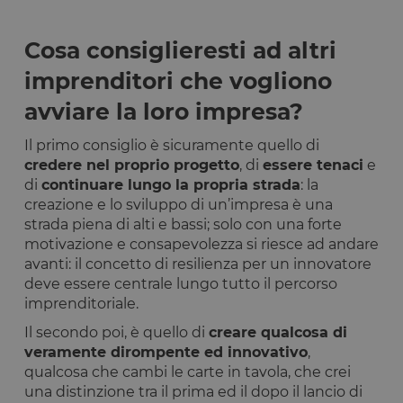
specifico per
sito, ma un
buon esemp
è mantener
Cosa consiglieresti ad altri
uno stato di
accesso per
imprenditori che vogliono
utente tra le
pagine.
avviare la loro impresa?
__cfruid
Sessione
Cookie
Cloudflare
associato ai
Inc.
siti che
.calendly.com
Il primo consiglio è sicuramente quello di
utilizzano
credere nel proprio progetto
, di
essere tenaci
e
CloudFlare,
utilizzato pe
di
continuare lungo la propria strada
: la
identificare i
creazione e lo sviluppo di un’impresa è una
traffico web
attendibile.
strada piena di alti e bassi; solo con una forte
XSRF-TOKEN
www.opstart.it
1 ora 59
Questo cook
motivazione e consapevolezza si riesce ad andare
minuti
è stato scrit
avanti: il concetto di resilienza per un innovatore
per aiutare
con la
deve essere centrale lungo tutto il percorso
sicurezza de
imprenditoriale.
sito a
prevenire
attacchi Cro
Il secondo poi, è quello di
creare qualcosa di
Site Request
veramente dirompente ed innovativo
,
Forgery.
qualcosa che cambi le carte in tavola, che crei
OptanonConsent
1 anno
Questo cook
OneTrust LLC
una distinzione tra il prima ed il dopo il lancio di
è impostato
.calendly.com