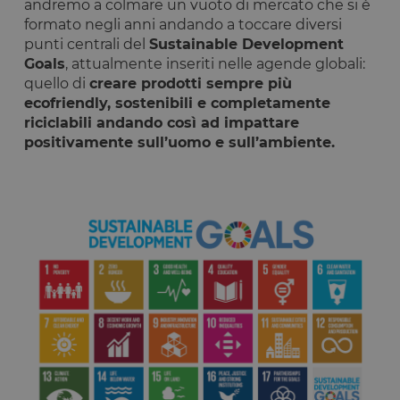
andremo a colmare un vuoto di mercato che si è
Targeting
Funzionalità
formato negli anni andando a toccare diversi
punti centrali del
Sustainable Development
I cookie strettamente necessari consentono le
Goals
, attualmente inseriti nelle agende globali:
funzionalità principali del sito web come l'accesso
dell'utente e la gestione dell'account. Il sito web non
quello di
creare prodotti sempre più
può essere utilizzato correttamente senza i cookie
ecofriendly, sostenibili e completamente
strettamente necessari.
riciclabili andando così ad impattare
Fornitore
/
Nome
Scadenza
Descrizione
positivamente sull’uomo e sull’ambiente.
Dominio
__cf_bm
29 minuti
Questo cook
Cloudflare
59
viene
Inc.
secondi
utilizzato pe
.calendly.com
distinguere 
umani e bot
Ciò è
vantaggioso
per il sito W
al fine di
effettuare
rapporti vali
sull'utilizzo 
proprio sito
Web.
G_ENABLED_IDPS
1 anno 1
Utilizzato pe
Google LLC
mese
accedere co
.www.opstart.it
Google