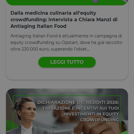
locale
Dalla medicina culinaria all’equity
tTE
Archiviazione
locale
crowdfunding: intervista a Chiara Manzi di
lastExternalReferrerTime
Archiviazione
Antiaging Italian Food
locale
Antiaging Italian Food è attualmente in campagna di
tADu
Archiviazione
equity crowdfunding su Opstart, dove ha già raccolto
locale
oltre 230.000 euro, superando l’obiet...
tPL
Archiviazione
locale
LEGGI TUTTO
tTf
Archiviazione
locale
t3D
Archiviazione
locale
_gcl_ls
Archiviazione
locale
tC
Archiviazione
locale