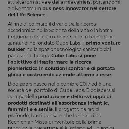
attività formativa e della mia carriera, portandomi
a diventare un
business innovator nel settore
del Life Science.
Al fine di colmare il divario tra la ricerca
accademica nelle Scienze della Vita e la bassa
frequenza della loro conversione in tecnologie
sanitarie, ho fondato Cube Labs, il
primo venture
builder
nello spazio tecnologico sanitario del
panorama Italiano.
Cube Labs si pone
l’obiettivo di trasformare la ricerca
pionieristica in soluzioni sanitarie di portata
globale costruendo aziende attorno a esse
.
Biodiapers nasce nel dicembre 2017 ed è una
società del portfolio di Cube Labs. Biodiapers si
occupa della
produzione e dello sviluppo di
prodotti destinati all’assorbenza infantile,
femminile e senile
. Il progetto ha radici
profonde, basti pensare che lo scienziato
Kechichian Missak, inventore della prima
tecnologia brevettata, si è ispirato ad un’antica