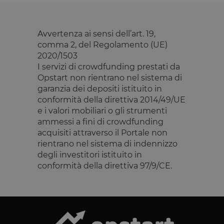
elaborazione
l'utente
dei pagamenti,
finale
facilitando la
utilizza il
memorizzazione
sito Web e
Avvertenza ai sensi dell’art. 19,
dei contenuti
qualsiasi
sul browser per
pubblicità
comma 2, del Regolamento (UE)
rendere le
che l'utente
pagine più
2020/1503
finale
veloci.
potrebbe
I servizi di crowdfunding prestati da
aver visto
prima di
Opstart non rientrano nel sistema di
visitare il
garanzia dei depositi istituito in
sito Web.
conformità della direttiva 2014/49/UE
e i valori mobiliari o gli strumenti
ammessi a fini di crowdfunding
acquisiti attraverso il Portale non
rientrano nel sistema di indennizzo
degli investitori istituito in
conformità della direttiva 97/9/CE.