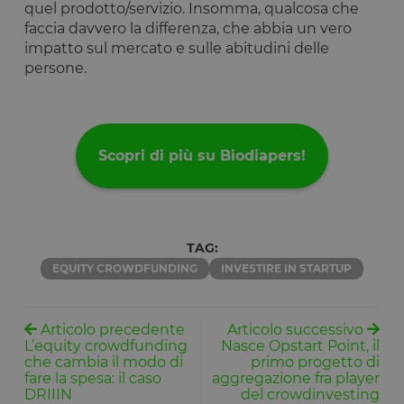
dalla
quel prodotto/servizio. Insomma, qualcosa che
soluzione di
faccia davvero la differenza, che abbia un vero
conformità 
cookie di
impatto sul mercato e sulle abitudini delle
OneTrust.
persone.
Memorizza
informazion
sulle categor
di cookie che
sito utilizza 
se i visitator
hanno
Scopri di più su Biodiapers!
prestato o
revocato il
consenso pe
l'uso di
ciascuna
categoria. C
consente ai
proprietari d
TAG:
sito di
EQUITY CROWDFUNDING
INVESTIRE IN STARTUP
impedire che
cookie di
ciascuna
categoria
vengano
Articolo precedente
Articolo successivo
impostati ne
L’equity crowdfunding
Nasce Opstart Point, il
browser deg
utenti,
che cambia il modo di
primo progetto di
quando no
fare la spesa: il caso
aggregazione fra player
viene fornito
DRIIIN
del crowdinvesting
consenso. Il