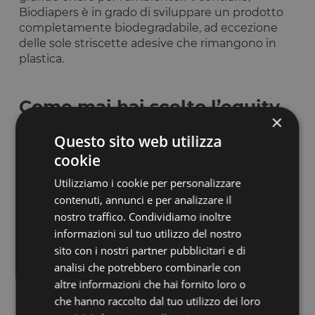
Biodiapers è in grado di sviluppare un prodotto
completamente biodegradabile, ad eccezione
delle sole striscette adesive che rimangono in
plastica.
Come mai hai scelto l’equity
×
crowdfunding?
Questo sito web utilizza
cookie
Riserviamo una
grande passione ed un
grandissimo entusiasmo
verso questo progetto
Utilizziamo i cookie per personalizzare
di rilevanza sociale, ci abbiamo creduto fin dal
contenuti, annunci e per analizzare il
primo momento. Vogliamo che lo sviluppo e
nostro traffico. Condividiamo inoltre
l’innovazione di Biodiapers portino un
informazioni sul tuo utilizzo del nostro
cambiamento vero e radicale nel mercato e
sito con i nostri partner pubblicitari e di
vogliamo renderlo
accessibile e fruibile a tutti i
consumatori tramite un progetto consapevole
.
analisi che potrebbero combinarle con
Per farlo abbiamo bisogno di un sostegno vero e
altre informazioni che hai fornito loro o
condiviso: le innovazioni tecnologiche,
che hanno raccolto dal tuo utilizzo dei loro
soprattutto nel campo dell’healthcare, spesso