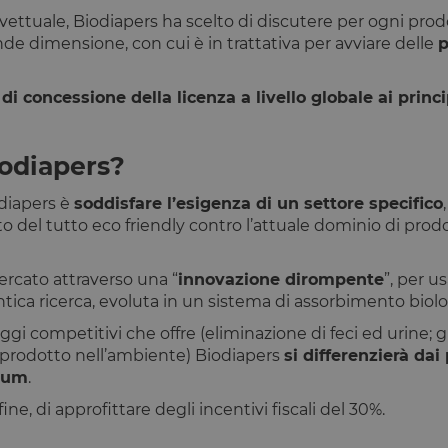
vettuale, Biodiapers ha scelto di discutere per ogni prod
chiviazione
de dimensione, con cui è in trattativa per avviare delle
p
Tipo di archiviazione
Archiviazione locale
di concessione della licenza a livello globale ai princip
Archiviazione locale
Archiviazione locale
iodiapers
?
Archiviazione locale
odiapers è
soddisfare l’esigenza di un settore specifico
r
Archiviazione locale
 del tutto eco friendly contro l’attuale dominio di prodo
Archiviazione locale
eTime
Archiviazione locale
rcato attraverso una “
innovazione dirompente
”, per 
Archiviazione locale
tica ricerca, evoluta in un sistema di assorbimento biolo
Archiviazione locale
aggi competitivi che offre (eliminazione di feci ed urine; g
erTime
Archiviazione locale
l prodotto nell’ambiente) Biodiapers
si differenzierà dai
ium
.
Archiviazione locale
ne, di approfittare degli incentivi fiscali del 30%.
Archiviazione locale
Archiviazione locale