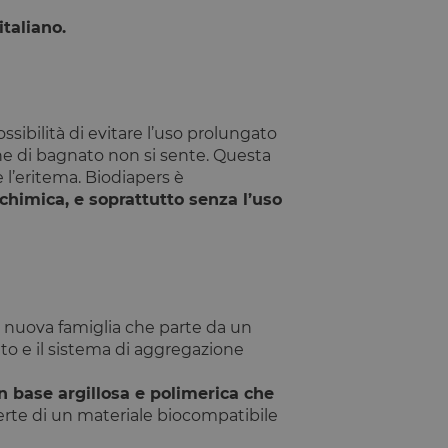
ntificare un'istanza
taliano.
io PHP. Si tratta di
e variabili di
ato in modo
ecifico per il sito,
esso per un utente
possibilità di evitare l’uso prolungato
ne di bagnato non si sente. Questa
tilizzato per
l’eritema. Biodiapers è
chimica, e soprattutto senza l’uso
rezza del sito a
ormità dei cookie di
 cookie che il sito
il consenso per l'uso
el sito di impedire
ti nel browser degli
na nuova famiglia che parte da un
ookie ha una durata
orno al sito avranno
to e il sistema di aggregazione
azioni che possano
n base argillosa e polimerica che
Script.com per
perte di un materiale biocompatibile
sitatori. È
pt.com funzioni