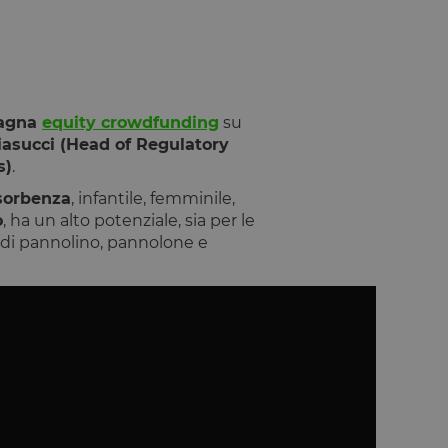
agna
equity crowdfunding
su
asucci (Head of Regulatory
s)
.
ssorbenza
, infantile, femminile,
o
, ha un alto potenziale, sia per le
po di pannolino, pannolone e