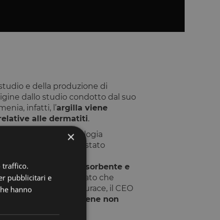
studio e della produzione di
rigine dallo studio condotto dal suo
nia, infatti, l’
argilla viene
elative alle dermatiti
.
×
à si avvale di una tecnologia
llo che storicamente è stato
traffico.
tura del materiale assorbente e
r pubblicitari e
quanto si è sempre pensato che
e secondario. Filippo Surace, il CEO
 che hanno
 sul mercato, che avviene non