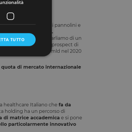
unzionalità
globale. Il mercato dei pannolini e
di di dollari nel 2020.
annolini per infanti, parliamo di un
ETTA TUTTO
dollari nel 2020 con un prospect di
, esso ha un valore di 15mld nel 2020
a quota di mercato internazionale
e la gestione
a healthcare Italiano che
fa da
umani e bot. Ciò è
porti validi
ta holding ha un percorso di
za di matrice accademica
e si pone
lo particolarmente innovativo