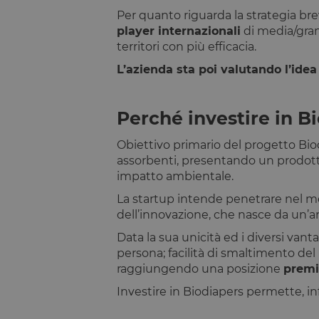
Per quanto riguarda la strategia bre
Dichiarazione di ar
player internazionali
di media/gran
Nome
territori con più efficacia.
tAE
L’azienda sta poi valutando l’idea 
tTDe
tnsApp
Perché investire in B
tMQ
Obiettivo primario del progetto Bi
lastExternalReferre
assorbenti, presentando un prodotto
tADe
impatto ambientale.
topicsLastReferenc
La startup intende penetrare nel me
tTDu
dell’innovazione, che nasce da un’an
tTE
Data la sua unicità ed i diversi vant
lastExternalReferr
persona; facilità di smaltimento de
raggiungendo una posizione
prem
tADu
Investire in Biodiapers permette, infi
tPL
tTf