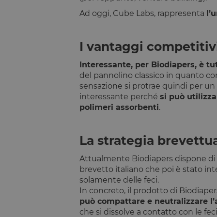
laravel_session
Ad oggi, Cube Labs, rappresenta
l’
PHPSESSID
I vantaggi competitiv
Interessante, per Biodiapers, è tut
del pannolino classico in quanto co
__cfruid
sensazione si protrae quindi per un
interessante perché
si può utilizz
XSRF-TOKEN
polimeri assorbenti
.
OptanonConsent
La strategia brevettu
Attualmente Biodiapers dispone d
brevetto italiano che poi è stato in
solamente delle feci.
In concreto, il prodotto di Biodiap
CookieScriptConse
può compattare e neutralizzare l’
che si dissolve a contatto con le feci