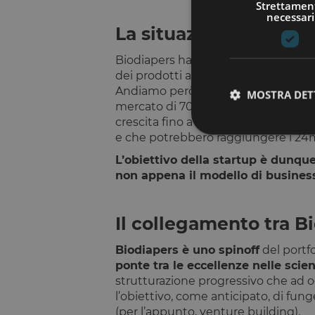
Strettamen
necessari
La situazione attuale
Biodiapers ha una
visione internaz
dei prodotti assorbenti è un merca
Andiamo però ad analizzarlo nel dett
MOSTRA DET
mercato di 70mld di dollari nel 2020
crescita fino a 27mld nel 2025. Per q
e che potrebbero raggiungere i 24m
L’obiettivo della startup è dunqu
non appena il modello di business
I cookie strettamente
dell'account. Il sito
Il collegamento tra B
Nome
Biodiapers è uno spinoff
del portfo
__cf_bm
ponte tra le eccellenze nelle scien
strutturazione progressivo che ad og
G_ENABLED_IDPS
l’obiettivo, come anticipato, di fung
(per l’appunto, venture building).