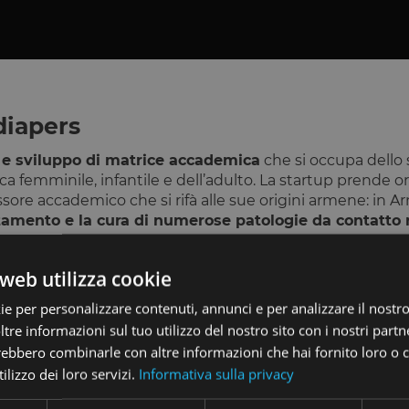
diapers
a e sviluppo di matrice accademica
che si occupa dello 
ica femminile, infantile e dell’adulto. La startup prende o
re accademico che si rifà alle sue origini armene: in Arme
ttamento e la cura di numerose patologie da contatto r
nzitutto
relativa alla tecnologia del prodotto
: la societ
li di argilla, oggi nanogranuli, riescono a trasformare que
web utilizza cookie
limitava al contenimento dei materiali biologici.
ie per personalizzare contenuti, annunci e per analizzare il nostro 
ndo a un secondo livello di innovazione, relativo alla
cul
re informazioni sul tuo utilizzo del nostro sito con i nostri partne
vive di una competizione fatta in primis sul prezzo, in 
innovazione della tecnologia dei pannolini fosse un fattor
trebbero combinarle con altre informazioni che hai fornito loro o
l punto di forza del suo prodotto è il posizionamento
ilizzo dei loro servizi.
Informativa sulla privacy
sto, ma in termini di salute e sostenibilità.