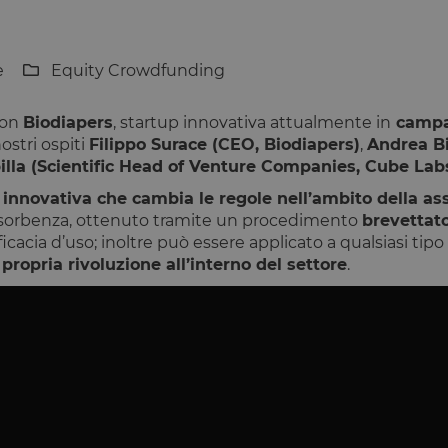
e
Equity Crowdfunding
on
Biodiapers
, startup innovativa attualmente in
camp
ostri ospiti
Filippo Surace (CEO, Biodiapers)
,
Andrea Bi
illa (Scientific Head of Venture Companies, Cube Lab
 innovativa che cambia le regole nell’ambito della a
assorbenza, ottenuto tramite un procedimento
brevettat
ficacia d’uso; inoltre può essere applicato a qualsiasi ti
 propria rivoluzione all’interno del settore
.