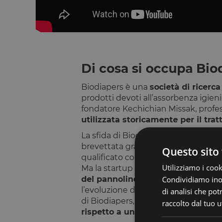
Di cosa si occupa Bio
Biodiapers è una
società di ricerc
prodotti devoti all’assorbenza igien
fondatore Kechichian Missak, professo
utilizzata storicamente per il tra
La sfida di Biodiapers è quindi inna
brevettata grazie a cui i microgranu
Questo sito 
qualificato come un prodotto che si 
Utilizziamo i cook
Ma la startup non si ferma qui, ambe
Condividiamo inolt
del pannolino
. Oggi, quest’ambito 
l’evoluzione dal punto di vista dell’
di analisi che po
di Biodiapers, sostiene invece che
i
raccolto dal tuo ut
rispetto a una competizione sul co