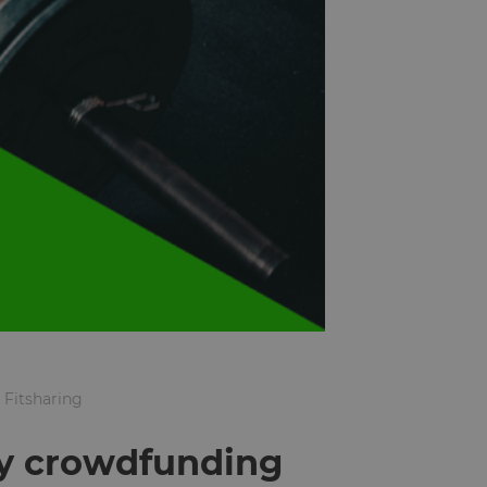
 Fitsharing
ity crowdfunding