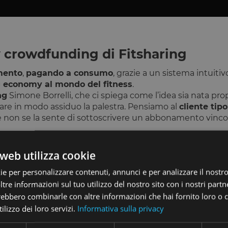
ty crowdfunding di Fitsharing
mento
,
pagando a consumo
, grazie a un sistema intuitiv
g economy al mondo del fitness
.
ng
Simone Borrelli, che ci spiega come l’idea sia nata prop
re in modo assiduo la palestra. Pensiamo al
cliente tipo
he non se la sente di sottoscrivere un abbonamento vinc
alizzazione
, permette all’utente di accedere a una delle pa
a tutti. A quel punto, è sufficiente
recarsi in palestra e
web utilizza cookie
a a consumo.
ie per personalizzare contenuti, annunci e per analizzare il nostro 
sharing sono
200
, ma si prevede che entro settembre arr
re informazioni sul tuo utilizzo del nostro sito con i nostri partne
trebbero combinarle con altre informazioni che hai fornito loro o
ilizzo dei loro servizi.
Informativa sulla privacy