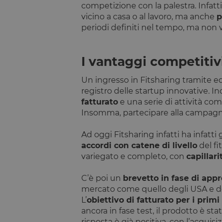
competizione con la palestra. Infatti
laravel_session
vicino a casa o al lavoro, ma anche
p
periodi definiti nel tempo, ma non 
PHPSESSID
I vantaggi competitivi 
__cfruid
Un ingresso in Fitsharing tramite e
registro delle startup innovative. In
fatturato
e una serie di attività com
XSRF-TOKEN
Insomma, partecipare alla campagna 
OptanonConsent
Ad oggi Fitsharing infatti ha infatti 
accordi con catene di livello
del fi
variegato e completo, con
capillari
C’è poi un
brevetto in fase di app
mercato come quello degli USA e de
CookieScriptConse
L’
obiettivo di fatturato per i primi
ancora in fase test, il prodotto è st
risposta è già positiva, con l’acquisizi