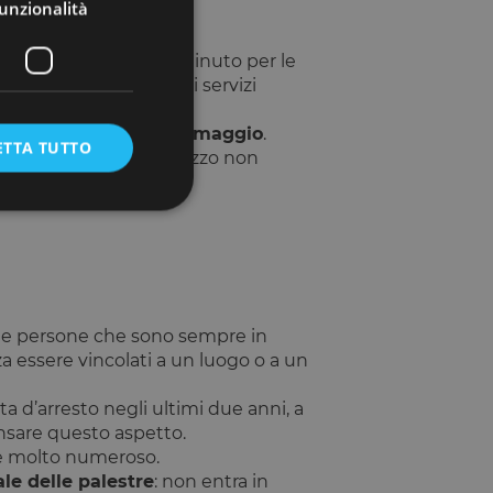
unzionalità
lta
: 0,15 centesimi al minuto per le
ello, con un parterre di servizi
pa e piscina.
mpo successivo
sarà in
omaggio
.
ETTA TUTTO
ndo via prima. E il prezzo non
e la gestione
lle persone che sono sempre in
 essere vincolati a un luogo o a un
umani e bot. Ciò è
ta d’arresto negli ultimi due anni, a
porti validi
ensare questo aspetto.
o e molto numeroso.
le delle palestre
: non entra in