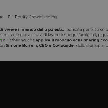
one
Equity Crowdfunding
di vivere il mondo della palestra
, pensata per tutti col
ruttarli poco a causa di lavoro, impegni famigliari, pigrizi
g
è Fitsharing, che
applica il modello della sharing ec
on
Simone Borrelli, CEO
e Co-founder
della startup, e 