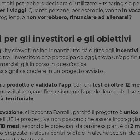
 molti potrebbero decidere di utilizzare Fitsharing sia per 
1 ora 59
Internamente laravel utilizza laravel_session per ide
Laravel LLC
minuti
di sessione per un utente
www.opstart.it
er i viaggi
. Quante persone, per esempio, vanno
in vac
vogliono, o
non vorrebbero, rinunciare ad allenarsi?
Sessione
Cookie generato da applicazioni basate sul linguagg
PHP.net
un identificatore generico utilizzato per mantenere l
www.opstart.it
Google Privacy Policy
sessione utente. Normalmente è un numero gener
casuale, il modo in cui viene utilizzato può essere sp
ma un buon esempio è mantenere uno stato di acc
per gli investitori e gli obiettivi
tra le pagine.
Sessione
Cookie associato ai siti che utilizzano CloudFlare, u
Cloudflare
quity crowdfunding innanzitutto dà diritto agli
incentivi 
identificare il traffico web attendibile.
Inc.
oltre l’investitore che partecipa da oggi, trova un’app fini
.calendly.com
merciali già in corso in quest’ottica.
www.opstart.it
1 ora 59
Questo cookie è stato scritto per aiutare con la sicu
significa credere in un progetto avviato .
minuti
prevenire attacchi Cross-Site Request Forgery.
1 anno
Questo cookie è impostato dalla soluzione di conf
OneTrust LLC
già
prodotto e validato l’app
, con un
test di oltre 12 me
OneTrust. Memorizza informazioni sulle categorie di
.calendly.com
utilizza e se i visitatori hanno prestato o revocato 
tness italiano, con l’inclusione nell’app dei loro club. Il s
di ciascuna categoria. Ciò consente ai proprietari d
tà territoriale
.
che i cookie di ciascuna categoria vengano imposta
utenti, quando non viene fornito il consenso. Il c
normale di un anno, in modo che i visitatori di rit
rovazione
, ci racconta Borrelli, perché il progetto è
unico
le loro preferenze ricordate. Non contiene inform
identificare il visitatore del sito.
ll’UE le prospettive non possono che essere incoraggian
nt
4
Questo cookie viene utilizzato dal servizio Cookie-
 18 mesi
, secondo le proiezioni da business plan, è di
2 m
CookieScript
settimane
ricordare le preferenze di consenso sui cookie dei vi
www.opstart.it
ato proposto in alcuni centri pilota e in alcune sezioni del
2 giorni
necessario che il banner dei cookie di Cookie-Scri
correttamente.
one di clienti reali.