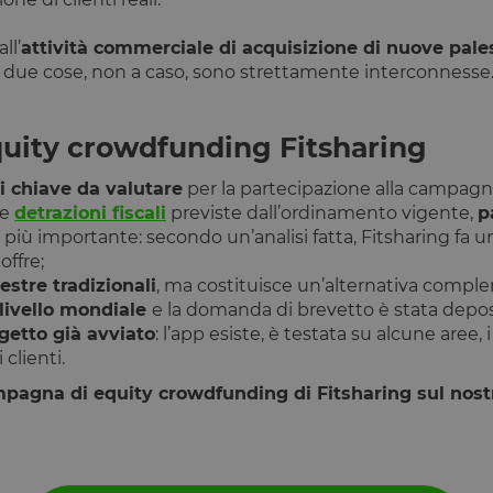
chiviazione
ll’
attività commerciale di acquisizione di nuove pale
Tipo di archiviazione
e due cose, non a caso, sono strettamente interconnesse
Archiviazione locale
Archiviazione locale
quity crowdfunding Fitsharing
Archiviazione locale
i chiave da valutare
per la partecipazione alla campagn
Archiviazione locale
le
detrazioni fiscali
previste dall’ordinamento vigente,
p
r
Archiviazione locale
e più importante: secondo un’analisi fatta, Fitsharing fa 
offre;
Archiviazione locale
estre tradizionali
, ma costituisce un’alternativa compl
eTime
Archiviazione locale
 livello mondiale
e la domanda di brevetto è stata deposit
Archiviazione locale
getto già avviato
: l’app esiste, è testata su alcune aree, i
 clienti.
Archiviazione locale
erTime
Archiviazione locale
ampagna di equity crowdfunding di Fitsharing sul nost
Archiviazione locale
Archiviazione locale
Archiviazione locale