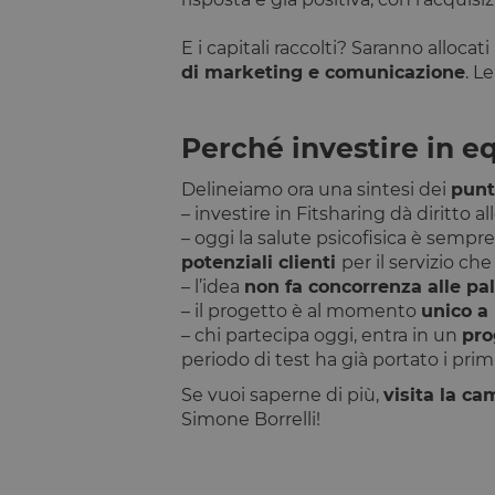
Dichiarazione di ar
E i capitali raccolti? Saranno allocati a
Nome
di marketing e comunicazione
. L
tAE
tTDe
Perché investire in e
tnsApp
Delineiamo ora una sintesi dei
punt
tMQ
– investire in Fitsharing dà diritto al
lastExternalReferre
– oggi la salute psicofisica è sempr
potenziali clienti
per il servizio che 
tADe
– l’idea
non fa concorrenza alle pal
topicsLastReferenc
– il progetto è al momento
unico a
tTDu
– chi partecipa oggi, entra in un
pro
periodo di test ha già portato i primi
tTE
lastExternalReferr
Se vuoi saperne di più,
visita la c
Simone Borrelli!
tADu
tPL
tTf