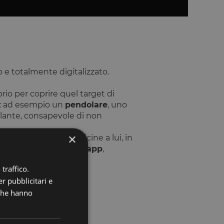
o e totalmente digitalizzato.
rio per coprire quel target di
: ad esempio un
pendolare
, uno
olante, consapevole di non
×
lestre affiliate più vicine a lui, in
 fare accesso tramite app
,
traffico.
ivino almeno a 500.
r pubblicitari e
 che hanno