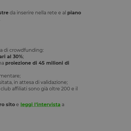
stre
da inserire nella rete e al
piano
Descrizione
.
a di crowdfunding:
ari al 30%
;
una
proiezione di 45 milioni di
ementare;
ata, in attesa di validazione;
 club affiliati sono già oltre 200 e il
ro sito
e
leggi l’intervista
a