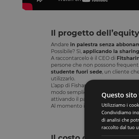
Il progetto dell’equi
Andare
in palestra senza abbona
Possibile? Sì,
applicando la sharin
A raccontarcelo è il CEO di
Fitshari
persone che non possono frequenta
studente fuori sede
, un cliente c
utilizzarlo.
L’app di Fisharing, tramite la
geoloc
modo semplice e intuitivo, fruibile d
Questo sito 
attivando il pagamento della stess
Utilizziamo i cook
Al momento i
club presenti
su Fit
Condividiamo inolt
di analisi che po
raccolto dal tuo ut
Il costo del servizio