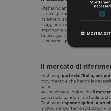
Strettamen
necessari
Fitsharing ambisce ad
ottimizzare i
L’app è gratuita e applica poi un
cos
palestre più piccole e con servizi di
maggiore, e infine 0,35 centesimi a
Importante sottolineare, però, che i
MOSTRA DET
Questo garantisce la
certezza del
supera mai quello di listino giornalie
Il mercato di riferime
I cookie strettamente
dell'account. Il sito
Fitsharing
parte dall’Italia, per po
Nome
movimento e che hanno la necessità 
orario.
__cf_bm
Va considerato inoltre che il
mercat
causa della pandemia, e l’online, c
Fitsharing
risponde quindi a un b
G_ENABLED_IDPS
Inoltre, è importante sottolineare 