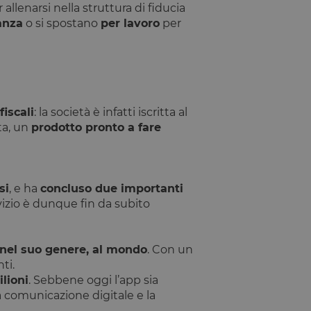
allenarsi nella struttura di fiducia
ntificare un'istanza
anza
o si spostano
per lavoro
per
io PHP. Si tratta di
e variabili di
ato in modo
ecifico per il sito,
esso per un utente
tilizzato per
fiscali
: la società è infatti iscritta al
ta, un
prodotto pronto a fare
rezza del sito a
ormità dei cookie di
si
, e ha
concluso due importanti
 cookie che il sito
il consenso per l'uso
ervizio è dunque fin da subito
el sito di impedire
ti nel browser degli
ookie ha una durata
orno al sito avranno
 nel suo genere, al mondo
. Con un
azioni che possano
ti.
Script.com per
ilioni
. Sebbene oggi l’app sia
sitatori. È
la comunicazione digitale e la
pt.com funzioni