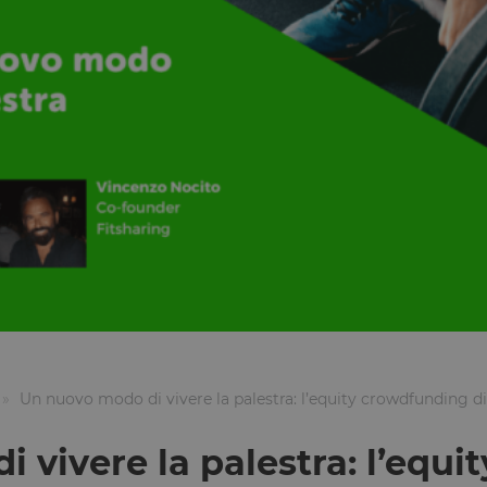
Un nuovo modo di vivere la palestra: l’equity crowdfunding di
 vivere la palestra: l’equ