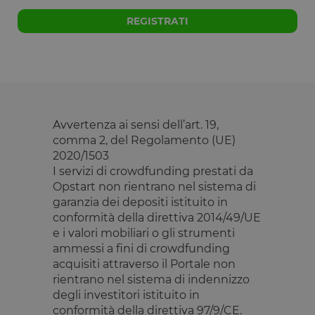
applicazioni
basate sul
linguaggio
REGISTRATI
PHP. Si tratt
di un
identificator
generico
utilizzato pe
mantenere l
variabili di
sessione
utente.
Normalment
Avvertenza ai sensi dell’art. 19,
è un numer
generato in
comma 2, del Regolamento (UE)
modo casual
2020/1503
il modo in c
viene
I servizi di crowdfunding prestati da
utilizzato p
Opstart non rientrano nel sistema di
essere
specifico per
garanzia dei depositi istituito in
sito, ma un
conformità della direttiva 2014/49/UE
buon esemp
è mantener
e i valori mobiliari o gli strumenti
uno stato di
accesso per
ammessi a fini di crowdfunding
utente tra le
acquisiti attraverso il Portale non
pagine.
rientrano nel sistema di indennizzo
__cfruid
Sessione
Cookie
Cloudflare
degli investitori istituito in
associato ai
Inc.
siti che
.calendly.com
conformità della direttiva 97/9/CE.