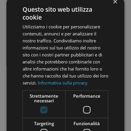
×
reso grazie a un
sistema innovativo ma molto
intuitivo e totalmente digitalizzato
che rende
Questo sito web utilizza
fruibile l’app da qualsiasi tipologia di utente.
cookie
Utilizziamo i cookie per personalizzare
contenuti, annunci e per analizzare il
nostro traffico. Condividiamo inoltre
informazioni sul tuo utilizzo del nostro
sito con i nostri partner pubblicitari e di
analisi che potrebbero combinarle con
altre informazioni che hai fornito loro o
che hanno raccolto dal tuo utilizzo dei loro
servizi.
Informativa sulla privacy
Strettamente
Performance
necessari
Scenario di mercato
L’Europa, ad oggi, è il
primo fitness market al
mondo in termini di valore
(c.a. 26,6 miliardi di
Targeting
Funzionalità
euro).