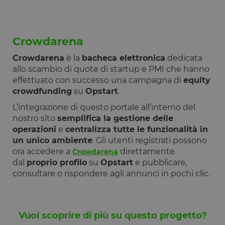
__cf_bm
29 minuti
Questo cook
Cloudflare
59
viene
Inc.
secondi
utilizzato pe
.calendly.com
distinguere 
Crowdarena
umani e bot
Ciò è
vantaggioso
Crowdarena
è la
bacheca elettronica
dedicata
per il sito W
allo scambio di quote di startup e PMI che hanno
al fine di
effettuare
effettuato con successo una campagna di
equity
rapporti vali
sull'utilizzo 
crowdfunding
su
Opstart
.
proprio sito
Web.
L’integrazione di questo portale all’interno del
nostro sito
semplifica la gestione delle
G_ENABLED_IDPS
1 anno 1
Utilizzato pe
Google LLC
mese
accedere co
.www.opstart.it
operazioni
e
centralizza tutte le funzionalità in
Google
un unico ambiente
. Gli utenti registrati possono
laravel_session
1 ora 59
Internament
Laravel LLC
ora accedere a
direttamente
Crowdarena
Google Privacy Policy
minuti
laravel utiliz
www.opstart.it
laravel_sess
dal
proprio profilo
su
Opstart
e pubblicare,
per
consultare o rispondere agli annunci in pochi clic.
identificare
un'istanza d
sessione per
un utente
PHPSESSID
Sessione
Cookie
PHP.net
Vuoi scoprire di più su questo progetto?
generato da
www.opstart.it