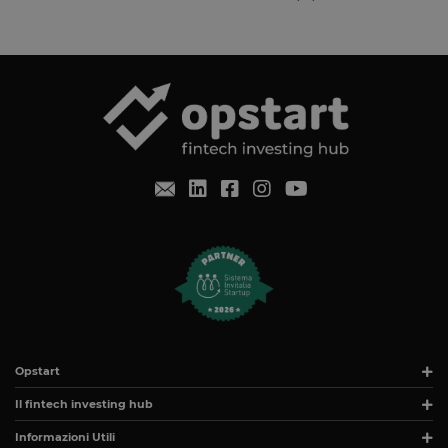
utilizzano
CloudFlare,
utilizzato pe
identificare i
traffico web
attendibile.
XSRF-TOKEN
www.opstart.it
1 ora 59
Questo cook
minuti
è stato scrit
per aiutare
con la
sicurezza de
sito a
prevenire
attacchi Cro
Site Request
Forgery.
OptanonConsent
1 anno
Questo cook
OneTrust LLC
è impostato
.calendly.com
dalla
soluzione di
conformità 
cookie di
OneTrust.
Memorizza
informazion
Opstart
sulle categor
di cookie che
Il fintech investing hub
sito utilizza 
se i visitator
hanno
Informazioni Utili