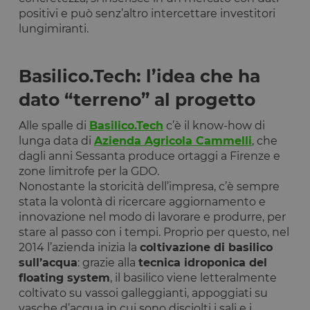
positivi e può senz’altro intercettare investitori
lungimiranti.
Basilico.Tech: l’idea che ha
dato “terreno” al progetto
Alle spalle di
Basilico.Tech
c’è il know-how di
lunga data di
Azienda Agricola Cammelli
, che
dagli anni Sessanta produce ortaggi a Firenze e
zone limitrofe per la GDO.
Nonostante la storicità dell’impresa, c’è sempre
stata la volontà di ricercare aggiornamento e
innovazione nel modo di lavorare e produrre, per
stare al passo con i tempi. Proprio per questo, nel
2014 l’azienda inizia la
coltivazione di basilico
sull’acqua
: grazie alla
tecnica idroponica del
floating system
, il basilico viene letteralmente
coltivato su vassoi galleggianti, appoggiati su
vasche d’acqua in cui sono disciolti i sali e i