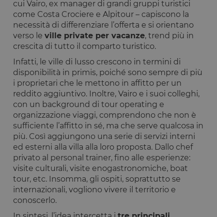
cui Vairo, ex manager di grandi gruppi turistici
come Costa Crociere e Alpitour – capiscono la
necessità di differenziare l’offerta e si orientano
verso le
ville private per vacanze
, trend più in
crescita di tutto il comparto turistico.
Infatti, le ville di lusso crescono in termini di
disponibilità in primis, poiché sono sempre di più
i proprietari che le mettono in affitto per un
reddito aggiuntivo. Inoltre, Vairo e i suoi colleghi,
con un background di tour operating e
organizzazione viaggi, comprendono che non è
sufficiente l’affitto in sé, ma che serve qualcosa in
più. Così aggiungono una serie di servizi interni
ed esterni alla villa alla loro proposta. Dallo chef
privato al personal trainer, fino alle esperienze:
visite culturali, visite enogastronomiche, boat
tour, etc. Insomma, gli ospiti, soprattutto se
internazionali, vogliono vivere il territorio e
conoscerlo.
In sintesi, l’idea intercetta i
tre principali