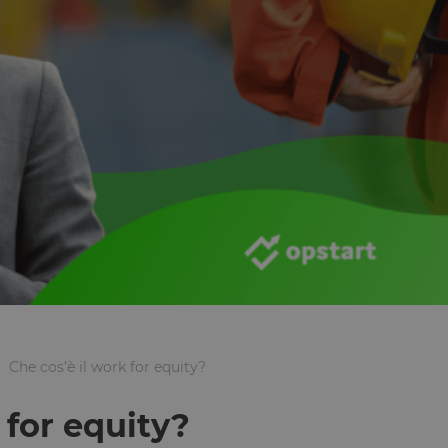
Che cos’è il work for equity?
 for equity?