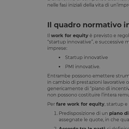
nelle fasi iniziali della vita di un’im
Il quadro normativo in
Il
work for equity
è previsto e regol
“startup innovative”, e successive m
imprese:
Startup innovative
PMI innovative.
Entrambe possono emettere strumenti
in cambio di prestazioni lavorative 
genericamente di “piano di incentiva
non possono costituire l’intera rem
Per
fare work for equity
, startup 
Predisposizione di un
piano di
assegnate le quote, in che quan
Accordo tra le parti
: si defini