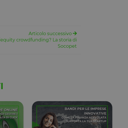
Descrizione
Articolo successivo
equity crowdfunding? La storia di
Socopet
I