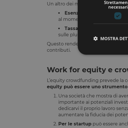
Strettamen
Un altro dei motivi principali per cui 
necessari
Esenzione da contribuzion
al momento dell’assegnazione
Tassazione differita
: le im
sulle plusvalenze.
MOSTRA DET
Questo rende lo strumento molto p
contributi.
Work for equity e cr
I cookie strettamente
L’equity crowdfunding prevede la co
dell'account. Il sito
equity può essere uno strument
Nome
Una società che mostra di aver 
importante ai potenziali inves
__cf_bm
dedicarvi il proprio lavoro s
aumentare la fiducia dei potenzi
G_ENABLED_IDPS
Per le startup
può essere anch