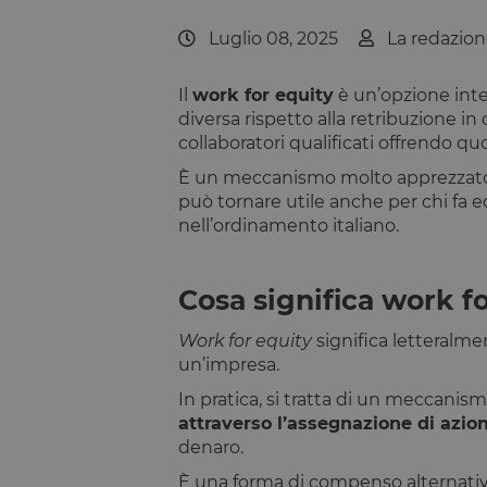
Luglio 08, 2025
La redazio
Il
work for equity
è un’opzione intel
diversa rispetto alla retribuzione i
collaboratori qualificati offrendo
È un meccanismo molto apprezzato da
può tornare utile anche per chi f
nell’ordinamento italiano.
Cosa significa work f
Work for equity
significa letteralme
un’impresa.
In pratica, si tratta di un meccani
attraverso l’assegnazione di azioni
denaro.
È una forma di compenso alternativ