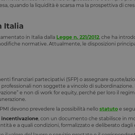
presa, quando la liquidità è scarsa ma la prospettiva di cresc
 Italia
amentato in Italia dalla
Legge n. 221/2012
, che ha introd
odifiche normative. Attualmente, le disposizioni principa
 finanziari partecipativi (SFP) o assegnare quote/azioni
o professionali non soggette a vincolo di subordinazione. P
zione” e non di work for equity, perché per loro il regime
unerazione.
e PMI devono prevedere la possibilità nello
statuto
e segui
 incentivazione
, con un documento che stabilisce in mo
tità e a quali condizioni, formalizzato e deliberato dagli
sce il valore del lavoro o servizio prestato e il corrispond