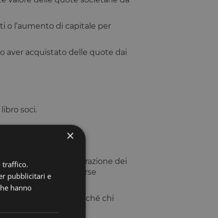
ti o l’aumento di capitale per
o aver acquistato delle quote dai
ibro soci.
×
e di cassa per la remunerazione dei
traffico.
sità di accedere a risorse
r pubblicitari e
 che hanno
ntivando l’impegno, perché chi
e aziendali.