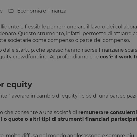
ne
Economia e Finanza
ligente e flessibile per remunerare il lavoro dei collabor
n denaro. Questo strumento, infatti, permette di attrarr
 quote societarie come compenso o parte del compenso.
lle startup, che spesso hanno risorse finanziarie scarse
a equity crowdfunding. Approfondiamo che
cos’è il work 
or equity
nte “lavorare in cambio di equity”, cioè di una partecipaz
smo che consente a una società di
remunerare consulenti, 
 o quote o altri tipi di strumenti finanziari partecipat
o, molto diffusa nel mondo anglosassone e sempre più us