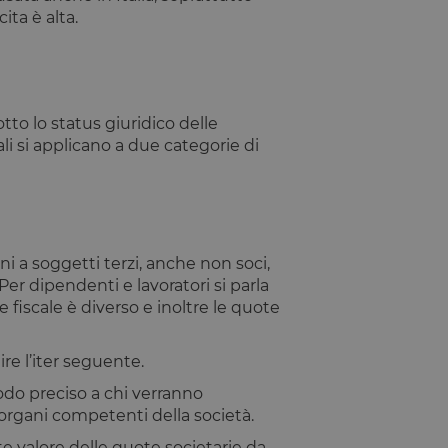
ita è alta.
otto lo status giuridico delle
li si applicano a due categorie di
 a soggetti terzi, anche non soci,
er dipendenti e lavoratori si parla
 fiscale è diverso e inoltre le quote
re l’iter seguente.
do preciso a chi verranno
 organi competenti della società.
ente valore delle quote societarie da