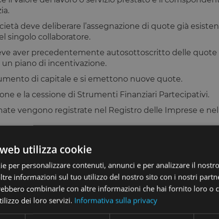
ia.
società deve deliberare l’assegnazione di quote già esisten
el singolo collaboratore.
deve aver precedentemente autosottoscritto delle quote 
 un piano di incentivazione.
aumento di capitale e si emettono nuove quote.
one e la cessione di Strumenti Finanziari Partecipativi.
nate vengono registrate nel Registro delle Imprese e nel l
web utilizza cookie
or equity
è la possibilità di evitare una parte delle uscit
ie per personalizzare contenuti, annunci e per analizzare il nostro 
i le risorse finanziarie rispondendo al contempo alla neces
re informazioni sul tuo utilizzo del nostro sito con i nostri partne
trebbero combinarle con altre informazioni che hai fornito loro o
y genera una forte
fidelizzazione nei collaboratori
, ince
ilizzo dei loro servizi.
Informativa sulla privacy
cia in prima persona del miglioramento delle performanc