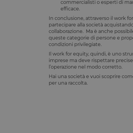
commercialisti o esperti di m
laravel_session
efficace.
PHPSESSID
In conclusione, attraverso il work fo
partecipare alla società acquistand
collaborazione. Ma è anche possibile
queste categorie di persone e propo
condizioni privilegiate.
__cfruid
Il work for equity, quindi, è uno str
imprese ma deve rispettare precise 
XSRF-TOKEN
l’operazione nel modo corretto.
Hai una società e vuoi scoprire come 
OptanonConsent
per una raccolta.
CookieScriptConse