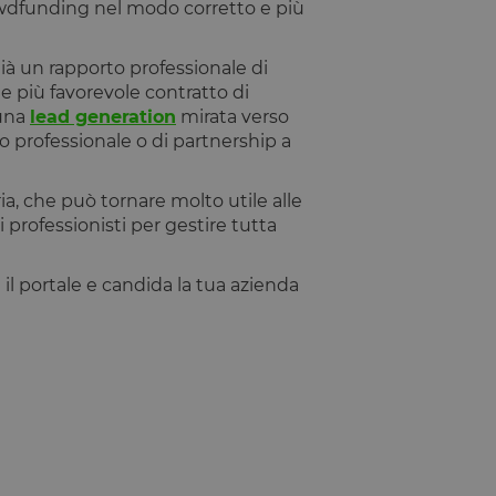
owdfunding nel modo corretto e più
ntificare un'istanza
io PHP. Si tratta di
già un rapporto professionale di
e variabili di
e più favorevole contratto di
ato in modo
ecifico per il sito,
 una
lead generation
mirata verso
esso per un utente
o professionale o di partnership a
tilizzato per
ia, che può tornare molto utile alle
professionisti per gestire tutta
rezza del sito a
 il portale e candida la tua azienda
ormità dei cookie di
 cookie che il sito
il consenso per l'uso
el sito di impedire
ti nel browser degli
ookie ha una durata
orno al sito avranno
azioni che possano
Script.com per
sitatori. È
pt.com funzioni