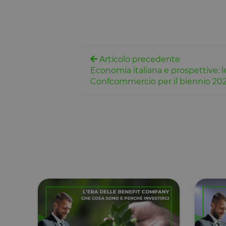
Dichiarazione di ar
Nome
tAE
Articolo precedente
tTDe
Economia italiana e prospettive: le
tnsApp
Confcommercio per il biennio 20
tMQ
lastExternalReferre
tADe
topicsLastReferenc
tTDu
tTE
lastExternalReferr
tADu
tPL
tTf