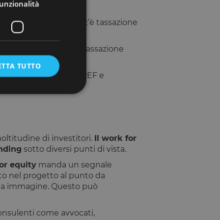
unzionalità
.
o le quote o azioni non c’è tassazione
one delle quote, come tassazione
ETTA TUTTO
mpenso soggetto a IRPEF e
e la gestione
ltitudine di investitori.
Il work for
nding
sotto diversi punti di vista.
or equity
manda un segnale
to nel progetto al punto da
umani e bot. Ciò è
porti validi
pria immagine. Questo può
onsulenti come avvocati,