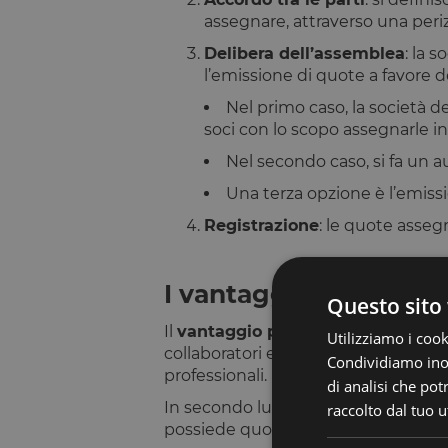
assegnare, attraverso una periz
Delibera dell’assemblea
: la 
l’emissione di quote a favore d
Nel primo caso, la società 
soci con lo scopo assegnarle in
Nel secondo caso, si fa un 
Una terza opzione è l’emissi
Registrazione
: le quote asseg
I vantaggi
Questo sito 
Il
vantaggio principale del work f
Utilizziamo i cook
collaboratori e di ottimizzare quind
Condividiamo inolt
professionali.
di analisi che po
In secondo luogo, il work for equit
raccolto dal tuo ut
possiede quote dell’azienda benefi