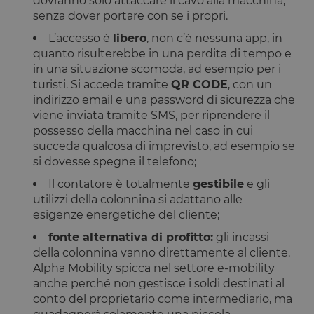
dovranno solo attaccare il cavo alla macchina,
senza dover portare con se i propri.
L’accesso è
libero
, non c’è nessuna app, in
quanto risulterebbe in una perdita di tempo e
in una situazione scomoda, ad esempio per i
turisti. Si accede tramite
QR CODE
, con un
indirizzo email e una password di sicurezza che
viene inviata tramite SMS, per riprendere il
possesso della macchina nel caso in cui
succeda qualcosa di imprevisto, ad esempio se
si dovesse spegne il telefono;
Il contatore è totalmente
gestibile
e gli
utilizzi della colonnina si adattano alle
esigenze energetiche del cliente;
fonte alternativa di profitto:
gli incassi
della colonnina vanno direttamente al cliente.
Alpha Mobility spicca nel settore e-mobility
anche perché non gestisce i soldi destinati al
conto del proprietario come intermediario, ma