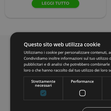
LEGGI TUTTO
Questo sito web utilizza cookie
Avvertenza ai sensi dell’art. 19,
Utilizziamo i cookie per personalizzare contenuti, an
comma 2, del Regolamento (UE)
Condividiamo inoltre informazioni sul tuo utilizzo d
2020/1503
pubblicitari e di analisi che potrebbero combinarle 
I servizi di crowdfunding prestati da
loro o che hanno raccolto dal tuo utilizzo dei loro s
Opstart non rientrano nel sistema di
garanzia dei depositi istituito in
Strettamente
Performance
conformità della direttiva 2014/49/UE
necessari
e i valori mobiliari o gli strumenti
ammessi a fini di crowdfunding
acquisiti attraverso il Portale non
rientrano nel sistema di indennizzo
degli investitori istituito in