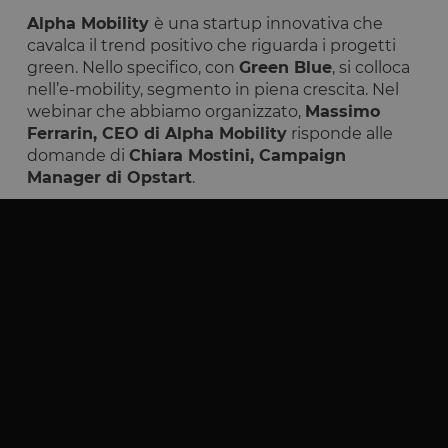
A
lpha Mobility
è una startup innovativa che
cavalca il trend positivo che riguarda i progetti
green. Nello specifico, con
Green Blue
, si colloca
nell’e-mobility, segmento in piena crescita. Nel
webinar che abbiamo organizzato,
Massimo
Ferrarin, CEO di Alpha Mobility
risponde alle
domande di
Chiara Mostini, Campaign
Manager di Opstart
.