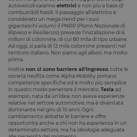
autoveicoli saranno
elettrici
e non più a base di
combustibili fossili. Il passaggio all’elettrico è
considerato un mega trend per i suoi
giganteschi volumi: il
PNRR
(
Piano Nazionale di
Ripresa e Resilienza
) prevede l’installazione di 6
milioni di colonnine, di cui 80 mila di tipo urbane.
Ad oggi, si parla di 12 mila colonnine presenti nel
territorio italiano. Non siamo agli albori, ma molto
prima.
Inoltre
non ci sono barriere all’ingresso
, tutte le
società neofita come Alpha Mobility portano
competenze specifiche ed è molto più semplice
in questo modo penetrare il mercato.
Tesla
ad
esempio, nata da un’idea, non aveva esperienze
relative nel settore automotive, ma è diventata
dominante nel giro di 10 anni. Ogni
cambiamento abbatte le barriere e offre
opportunità anche a chi non ha esperienza in un
determinato settore, ma ha ideologie adeguate
alle necessità del momento.