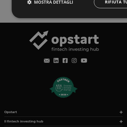
MOSTRA DETTAGLI
RIFIUTA T
conformità della direttiva 97/9/CE.
Strettamente necessari
Performance
I cookie strettamente necessari consentono le funzionalità principa
gestione dell'account. Il sito web non può essere utilizzato corret
Fornitore
/
Nome
Scadenza
Descrizi
Dominio
__cf_bm
29 minuti
Questo c
Cloudflare
59
bot. Ciò 
Inc.
secondi
rapporti 
.calendly.com
G_ENABLED_IDPS
1 anno 1
Utilizza
Google LLC
mese
.www.opstart.it
laravel_session
1 ora 59
Intername
Laravel LLC
minuti
un'istan
www.opstart.it
PHPSESSID
Sessione
Cookie g
PHP.net
Si tratta
www.opstart.it
Opstart
mantener
Google Privacy Policy
un numer
Il fintech investing hub
utilizzat