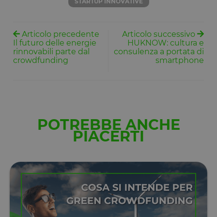
STARTUP INNOVATIVE
Articolo precedente
Articolo successivo
Il futuro delle energie
HUKNOW: cultura e
rinnovabili parte dal
consulenza a portata di
crowdfunding
smartphone
POTREBBE ANCHE
PIACERTI