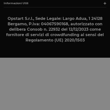
esempio 
Informazioni Utili
tra le pa
__cfruid
Sessione
Cookie as
Cloudflare
per ident
Inc.
Opstart S.r.l., Sede Legale: Largo Adua, 1 24128
.calendly.com
Bergamo, P.iva: 04067590168
, autorizzato con
XSRF-TOKEN
www.opstart.it
1 ora 59
Questo co
minuti
del sito 
delibera Consob n. 22932 del 12/12/2023 come
fornitore di servizi di crowdfunding ai sensi del
OptanonConsent
1 anno
Questo c
OneTrust LLC
dei cook
.calendly.com
Regolamento (UE) 2020/1503
categorie
prestato 
categoria
che i co
browser 
consenso
modo che 
preferen
possano i
CookieScriptConsent
4
Questo c
CookieScript
settimane
Script.c
www.opstart.it
2 giorni
cookie de
di Cooki
Dichiarazione di archiviazione
Nome
Tipo di archiv