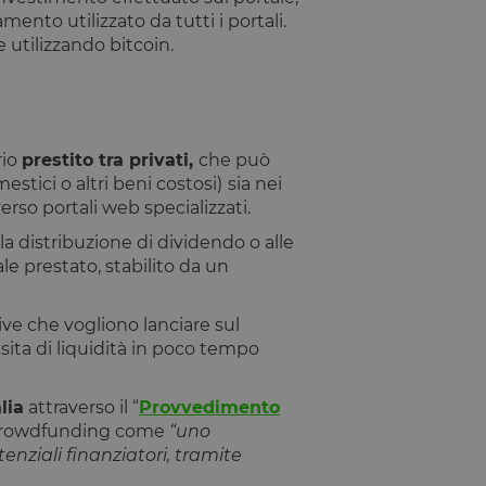
nto utilizzato da tutti i portali.
utilizzando bitcoin.
rio
prestito tra privati,
che può
stici o altri beni costosi)
sia nei
rso portali web specializzati.
a distribuzione di dividendo o alle
le prestato, stabilito da un
ve che vogliono lanciare sul
sita di liquidità in poco tempo
lia
attraverso il “
Provvedimento
g crowdfunding come
“uno
enziali finanziatori, tramite