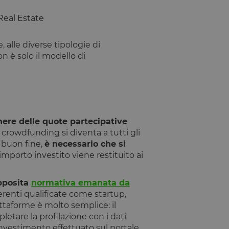
Real Estate
alle diverse tipologie di
n è solo il modello di
nere delle quote partecipative
crowdfunding si diventa a tutti gli
a buon fine,
è necessario che si
l’importo investito viene restituito ai
pposita
normativa emanata da
ferenti qualificate come startup,
ttaforme è molto semplice: il
etare la profilazione con i dati
i investimento effettuato sul portale,