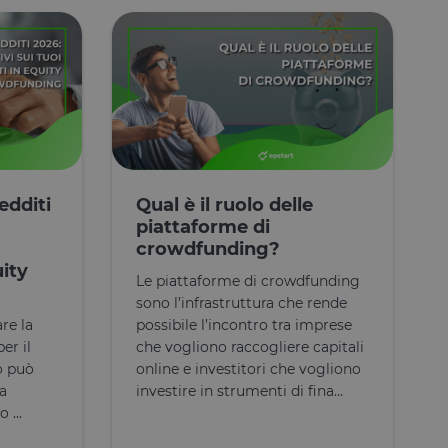
ecifico per il sito,
esso per un utente
tilizzato per
rezza del sito a
ormità dei cookie di
 cookie che il sito
il consenso per l'uso
edditi
Qual è il ruolo delle
el sito di impedire
ti nel browser degli
piattaforme di
ookie ha una durata
crowdfunding?
orno al sito avranno
azioni che possano
uity
Le piattaforme di crowdfunding
sono l’infrastruttura che rende
Script.com per
sitatori. È
are la
possibile l’incontro tra imprese
pt.com funzioni
er il
che vogliono raccogliere capitali
o può
online e investitori che vogliono
a
investire in strumenti di fina...
 ...
Descrizione