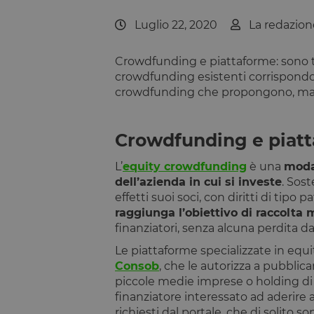
Luglio 22, 2020
La redazio
Crowdfunding e piattaforme: sono t
crowdfunding esistenti corrispondono
crowdfunding che propongono, ma in 
Crowdfunding e piatt
L’
equity crowdfunding
è una
modal
dell’azienda in cui si investe
. Sos
effetti suoi soci, con diritti di ti
raggiunga l’obiettivo di raccolta
finanziatori, senza alcuna perdita da
Le piattaforme specializzate in eq
Consob
, che le autorizza a pubblic
piccole medie imprese o holding di 
finanziatore interessato ad aderire 
richiesti dal portale, che di solito s