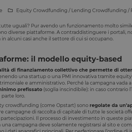
ne
Equity Crowdfunding
/
Lending Crowdfunding
/
utte uguali? Pur avendo un funzionamento molto simile, 
 diverse piattaforme. A contraddistinguere i portali, no
alcuni casi anche il settore di cui si occupano.
aforme: il modello equity-based
ità di finanziamento collettivo che permette di otte
tenendo una startup o una PMI innovativa tramite equity 
po patrimoniale e amministrativo. Perché la campagna vada 
 minimo prefissato
(soglia inscindibile): in caso contrario 
 parte loro.
uity crowdfunding (come Opstart) sono
regolate da un’a
are campagne di raccolta di capitale di tutte le società of
partecipazioni. Il processo di investimento in queste pia
a una campagna deve solamente registrarsi al sito e compl
ono i dati anagrafici principali. Per perfezionare l’ordine d