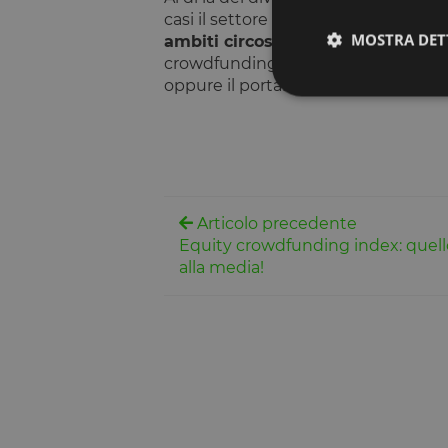
casi il settore in cui agiscono. Oltre
MOSTRA DET
ambiti circoscritti
: cultura, real e
crowdfunding Ener2Crowd, che propon
oppure il portale
Crowdre
, che si 
I cookie strettamente
dell'account. Il sito
Articolo precedente
Nome
Equity crowdfunding index: quello
__cf_bm
alla media!
G_ENABLED_IDPS
laravel_session
PHPSESSID