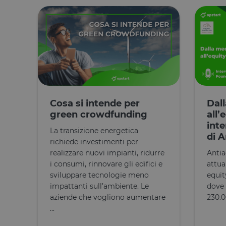
__cfruid
XSRF-TOKEN
OptanonConsent
Cosa si intende per
Dall
green crowdfunding
all’
inte
La transizione energetica
di A
richiede investimenti per
realizzare nuovi impianti, ridurre
Antia
CookieScriptConse
i consumi, rinnovare gli edifici e
attu
sviluppare tecnologie meno
equit
impattanti sull’ambiente. Le
dove 
Dichiarazione di ar
aziende che vogliono aumentare
230.0
...
Nome
tAE