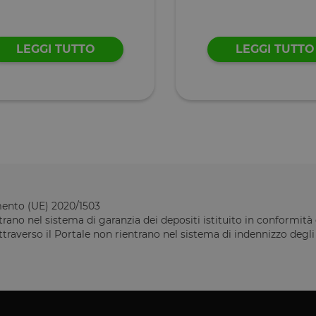
Archiviazione locale
Archiviazione locale
LEGGI TUTTO
LEGGI TUTTO
Archiviazione locale
r
Archiviazione locale
Archiviazione locale
eTime
Archiviazione locale
Archiviazione locale
Archiviazione locale
erTime
Archiviazione locale
Archiviazione locale
amento (UE) 2020/1503
rano nel sistema di garanzia dei depositi istituito in conformità d
Archiviazione locale
raverso il Portale non rientrano nel sistema di indennizzo degli in
Archiviazione locale
Archiviazione locale
Archiviazione locale
Archiviazione locale