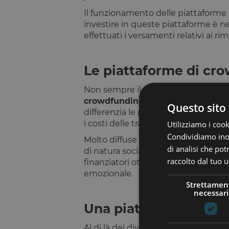
Il funzionamento delle piattaforme 
investire in queste piattaforme è ne
effettuati i versamenti relativi ai ri
Le piattaforme di cr
Non sempre il crowdfunding è utili
crowdfunding donation-based
, c
Questo sito 
differenzia le piattaforme di donatio
i costi delle transazioni.
Utilizziamo i cook
Condividiamo inolt
Molto diffuse sono anche le
piatta
di analisi che po
di natura sociale, sia per sostenere 
raccolto dal tuo ut
finanziatori ottengono in cambio d
emozionale.
Strettamen
necessari
Una piattaforma per o
Al di là dei diversi modelli di crowd