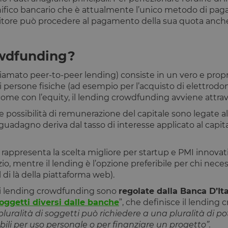
nifico bancario che è attualmente l’unico metodo di pagame
titore può procedere al pagamento della sua quota anche 
owdfunding?
amato peer-to-peer lending) consiste in un vero e prop
i persone fisiche (ad esempio per l’acquisto di elettrodome
ome con l’equity, il lending crowdfunding avviene attrave
possibilità di remunerazione del capitale sono legate all
l guadagno deriva dal tasso di interesse applicato al capita
rappresenta la scelta migliore per startup e PMI innovati
, mentre il lending è l’opzione preferibile per chi neces
l di là della piattaforma web).
 di lending crowdfunding sono
regolate dalla Banca D’Ita
soggetti diversi dalle banche
”, che definisce il lendin
uralità di soggetti può richiedere a una pluralità di pot
bili per uso personale o per finanziare un progetto”.