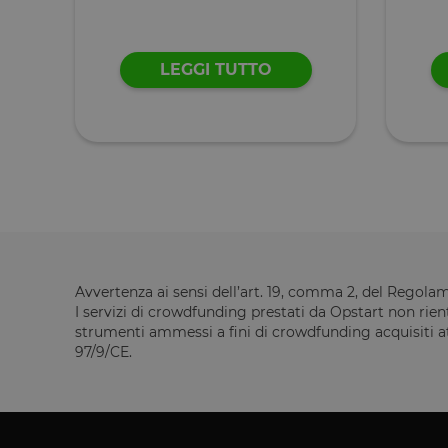
tTDe
tnsApp
LEGGI TUTTO
tMQ
lastExternalReferre
tADe
topicsLastReferenc
tTDu
tTE
lastExternalReferr
tADu
Avvertenza ai sensi dell’art. 19, comma 2, del Regol
I servizi di crowdfunding prestati da Opstart non rient
tPL
strumenti ammessi a fini di crowdfunding acquisiti att
tTf
97/9/CE.
t3D
_gcl_ls
tC