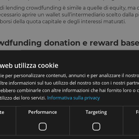
di lending crowdfunding è simile a quelle di equity, ma 
cessario aprire un wallet sull’intermediario scelto dalla 
mborsi della quota capitale e degli interessi maturati.
owdfunding donation e reward bas
zzato come strumento finanziario: esistono infatti numer
he permettono agli utenti
di sostenere iniziative benef
web utilizza cookie
n tra loro è, oltre alle cause sostenute, l’importo delle c
ie per personalizzare contenuti, annunci e per analizzare il nostro 
re informazioni sul tuo utilizzo del nostro sito con i nostri partne
forme di reward crowdfunding,
utilizzate sia per finanzi
trebbero combinarle con altre informazioni che hai fornito loro o
i progetti di aziende e privati attraverso la formula della 
ilizzo dei loro servizi.
Informativa sulla privacy
el loro sostegno economico una ricompensa (reward), che
te
Performance
Targeting
F
gni settore
funding su cui si basano, ciò che differenzia le varie piat