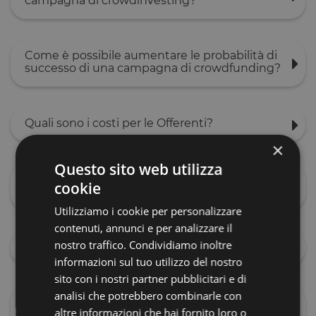
campagna di crowdinvesting?
Come è possibile aumentare le probabilità di
successo di una campagna di crowdfunding?
Quali sono i costi per le Offerenti?
×
Questo sito web utilizza
Facendo ricorso al crowdfunding, avro'
cookie
ingerenze nell'amministrazione della società?
Utilizziamo i cookie per personalizzare
contenuti, annunci e per analizzare il
nostro traffico. Condividiamo inoltre
Quanto dura una campagna di crowdfunding?
informazioni sul tuo utilizzo del nostro
sito con i nostri partner pubblicitari e di
analisi che potrebbero combinarle con
Quali aziende possono raccogliere capitali
altre informazioni che hai fornito loro o
tramite crowdfunding?