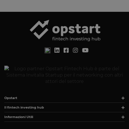
Strettamente necessari
Performance
Targeting
Funzionalità
I cookie strettamente necessari consentono le
funzionalità principali del sito web come l'accesso
dell'utente e la gestione dell'account. Il sito web non
può essere utilizzato correttamente senza i cookie
strettamente necessari.
Fornitore
/
Nome
Scadenza
Descrizione
Dominio
__cf_bm
29 minuti
Questo cook
Cloudflare
59
viene
Inc.
secondi
utilizzato pe
.calendly.com
distinguere 
umani e bot
Ciò è
vantaggioso
per il sito W
Opstart
al fine di
effettuare
rapporti vali
Il fintech investing hub
sull'utilizzo 
proprio sito
Informazioni Utili
Web.
G_ENABLED_IDPS
1 anno 1
Utilizzato pe
Google LLC