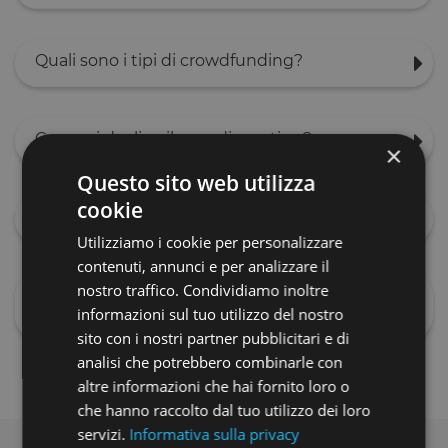
Quali sono i tipi di crowdfunding?
Come si declina il crowdinvesting?
×
Questo sito web utilizza
cookie
Come sta andando il crowdfunding in Italia?
Utilizziamo i cookie per personalizzare
contenuti, annunci e per analizzare il
nostro traffico. Condividiamo inoltre
Come viene regolamentato il crowdfunding in
Italia?
informazioni sul tuo utilizzo del nostro
sito con i nostri partner pubblicitari e di
analisi che potrebbero combinarle con
altre informazioni che hai fornito loro o
che hanno raccolto dal tuo utilizzo dei loro
servizi.
Informativa sulla privacy