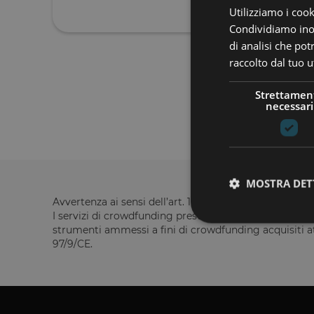
Utilizziamo i cook
Condividiamo inolt
di analisi che po
raccolto dal tuo ut
Strettamen
necessari
MOSTRA DET
Avvertenza ai sensi dell’art. 19, comma 2, del Regol
I servizi di crowdfunding prestati da Opstart non rient
strumenti ammessi a fini di crowdfunding acquisiti att
97/9/CE.
I cookie strettamente
dell'account. Il sito