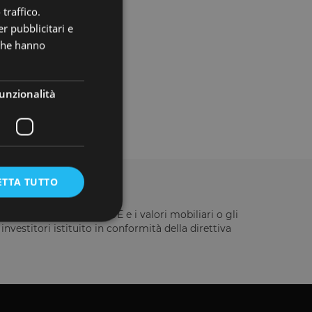
traffico.
r pubblicitari e
 che hanno
unzionalità
ETTA TUTTO
ella direttiva 2014/49/UE e i valori mobiliari o gli
vestitori istituito in conformità della direttiva
e la gestione