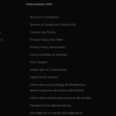
Informazioni Utili
umani e bot. Ciò è
porti validi
Termini e Condizioni
Termini e Condizioni Directa SIM
g
Cookie Law Policy
ntificare un'istanza
ing
Privacy Policy Sito Web
Privacy Policy Newsletter
io PHP. Si tratta di
e variabili di
e
Policy Conflitto di Interessi
ato in modo
ecifico per il sito,
NDA Opstart
esso per un utente
Arbitro per le Controversie
tilizzato per
Trattamento reclami
Informativa sui punteggi di affidabilità e
rezza del sito a
determinazione del prezzo dell'offerta
Informativa relativa alla gestione del portale
ormità dei cookie di
 cookie che il sito
Valutazione di appropriatezza
il consenso per l'uso
el sito di impedire
Simulazione in merito alla capacità di
ti nel browser degli