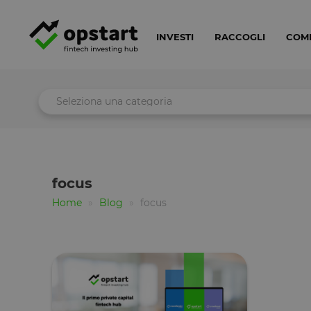
INVESTI
RACCOGLI
COM
Seleziona una categoria
focus
Home
Blog
focus