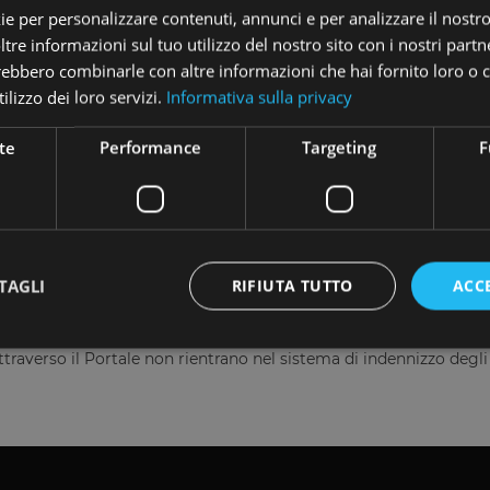
ie per personalizzare contenuti, annunci e per analizzare il nostro 
re informazioni sul tuo utilizzo del nostro sito con i nostri partne
trebbero combinarle con altre informazioni che hai fornito loro o
ilizzo dei loro servizi.
Informativa sulla privacy
Pagina 1 di 1
te
Performance
Targeting
F
TAGLI
RIFIUTA TUTTO
ACC
amento (UE) 2020/1503
rano nel sistema di garanzia dei depositi istituito in conformità d
raverso il Portale non rientrano nel sistema di indennizzo degli in
Strettamente necessari
Performance
Targeting
Funzionalità
 necessari consentono le funzionalità principali del sito web come l'accesso dell'utente 
 web non può essere utilizzato correttamente senza i cookie strettamente necessari.
Fornitore
/