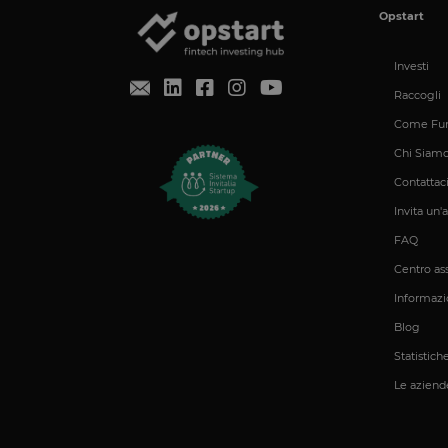
Nome
Opstart
__cf_bm
Investi
Raccogli
G_ENABLED_IDPS
Come Fun
laravel_session
Chi Siam
Contattac
PHPSESSID
Invita un'
FAQ
Centro as
__cfruid
Informazio
Blog
XSRF-TOKEN
Statistich
Le aziende
OptanonConsent