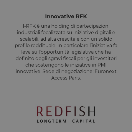
ciascuna
categoria. C
consente ai
proprietari d
Innovative RFK
sito di
impedire che
I-RFK è una holding di partecipazioni
cookie di
ciascuna
industriali focalizzata su iniziative digitali e
categoria
scalabili, ad alta crescita e con un solido
vengano
impostati ne
profilo reddituale. In particolare l’iniziativa fa
browser deg
leva sull’opportunità legislativa che ha
utenti,
quando no
definito degli sgravi fiscali per gli investitori
viene fornito
che sostengono le iniziative in PMI
consenso. Il
cookie ha u
innovative. Sede di negoziazione: Euronext
durata
normale di 
Access Paris.
anno, in m
che i visitato
di ritorno al
sito avranno
loro
preferenze
ricordate. N
contiene
informazion
che possan
identificare i
visitatore de
sito.