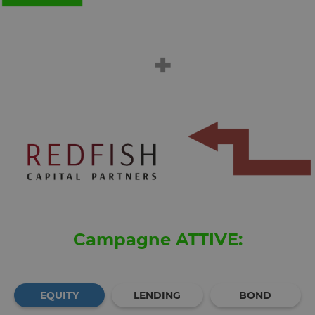
di un
identificator
generico
utilizzato pe
mantenere l
variabili di
sessione
utente.
Normalment
è un numer
generato in
modo casual
il modo in c
viene
utilizzato p
essere
specifico per
sito, ma un
buon esemp
è mantener
uno stato di
accesso per
utente tra le
pagine.
Campagne ATTIVE:
__cfruid
Sessione
Cookie
Cloudflare
associato ai
Inc.
siti che
.calendly.com
utilizzano
CloudFlare,
EQUITY
LENDING
BOND
utilizzato pe
identificare i