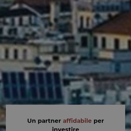
Un partner
affidabile
per
investire