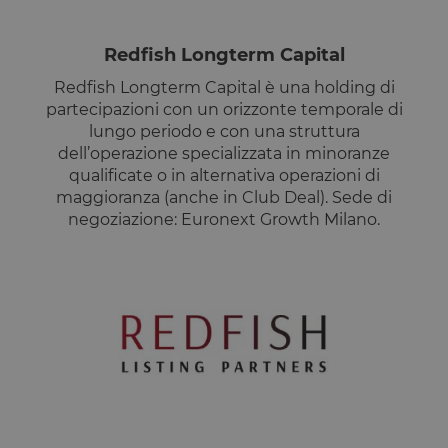
CookieScriptConsent
4
Questo cook
CookieScript
settimane
viene
www.opstart.it
Redfish Longterm Capital
2 giorni
utilizzato da
servizio
Cookie-
Redfish Longterm Capital è una holding di
Script.com p
partecipazioni con un orizzonte temporale di
ricordare le
preferenze d
lungo periodo e con una struttura
consenso su
cookie dei
dell’operazione specializzata in minoranze
visitatori. È
qualificate o in alternativa operazioni di
necessario c
il banner de
maggioranza (anche in Club Deal). Sede di
cookie di
negoziazione: Euronext Growth Milano.
Cookie-
Script.com
funzioni
correttamen
Dichiarazione di archiviazione
Tipo di
Nome
Descrizione
archiviazione
tAE
Archiviazione
locale
tTDe
Archiviazione
locale