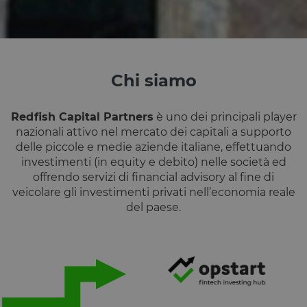
secondi
utilizzato pe
.calendly.com
distinguere 
umani e bot
Ciò è
vantaggioso
per il sito W
al fine di
effettuare
Chi siamo
rapporti vali
sull'utilizzo 
proprio sito
Web.
Redfish Capital Partners
è uno dei principali player
G_ENABLED_IDPS
1 anno 1
Utilizzato pe
Google LLC
nazionali attivo nel mercato dei capitali a supporto
mese
accedere co
.www.opstart.it
delle piccole e medie aziende italiane, effettuando
Google
investimenti (in equity e debito) nelle società ed
laravel_session
1 ora 59
Internament
Laravel LLC
Google Privacy Policy
offrendo servizi di financial advisory al fine di
minuti
laravel utiliz
www.opstart.it
laravel_sess
veicolare gli investimenti privati nell’economia reale
per
identificare
del paese.
un'istanza d
sessione per
un utente
PHPSESSID
Sessione
Cookie
PHP.net
generato da
www.opstart.it
applicazioni
basate sul
linguaggio
PHP. Si tratt