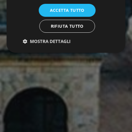
ACCETTA TUTTO
RIFIUTA TUTTO
MOSTRA DETTAGLI
Strettamente necessari
Performance
Targeting
Funzionalità
I cookie strettamente necessari consentono le
funzionalità principali del sito web come l'accesso
dell'utente e la gestione dell'account. Il sito web non
può essere utilizzato correttamente senza i cookie
strettamente necessari.
Fornitore
/
Nome
Scadenza
Descrizione
Dominio
__cf_bm
29 minuti
Questo cook
Cloudflare
59
viene
Inc.