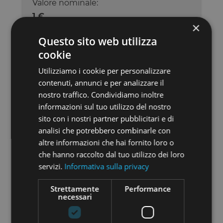
Valore nominale:
1 €
×
Questo sito web utilizza
Prezzo di vendita:
cookie
3000 €
Utilizziamo i cookie per personalizzare
Diritti associati:
contenuti, annunci e per analizzare il
nostro traffico. Condividiamo inoltre
Nome utente:
informazioni sul tuo utilizzo del nostro
Marco Caliccia
sito con i nostri partner pubblicitari e di
analisi che potrebbero combinarle con
altre informazioni che hai fornito loro o
che hanno raccolto dal tuo utilizzo dei loro
CONTATTA
servizi.
Informativa sulla privacy
Strettamente
Performance
necessari
Vuoi aggiungere un nuovo annuncio per questa
azienda ?