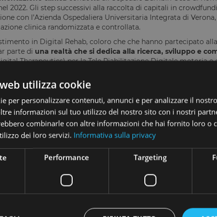
el 2022. Gli step successivi alla raccolta di capitali in crowdfund
ione con l’Azienda Ospedaliera Universitaria Integrata di Verona
azione clinica randomizzata e controllata.
estimento in Digital Rehab, coloro che che hanno partecipato a
far parte di
una realtà che si dedica alla ricerca, sviluppo e c
igital Therapeutics) per la Tele Riabilitazione Digitale motoria 
uidate dai dati generati dal paziente - grazie a sensori, test e que
del paziente, grazie a sistemi di intelligenza artificiale.
web utilizza cookie
lità di exit strategy
per chi ha investito nella campagna di crow
ie per personalizzare contenuti, annunci e per analizzare il nostro 
cquisizione da parte di grossi partner industriali
interessati a
re informazioni sul tuo utilizzo del nostro sito con i nostri partne
rse dalle terapie tradizionali;
trebbero combinarle con altre informazioni che hai fornito loro o
uotazione in mercati regolamentati
, in caso di condizioni di 
ilizzo dei loro servizi.
Informativa sulla privacy
cquisizione da parte di fondi d'investimento
interessati a pro
rnazionale.
te
Performance
Targeting
F
Vuoi scoprire di più su questo 