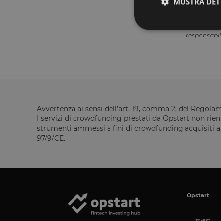
MOSTRA DET
Le informaz
responsabili
I cookie strettamente
dell'account. Il sito
Nome
Avvertenza ai sensi dell’art. 19, comma 2, del Regol
__cf_bm
I servizi di crowdfunding prestati da Opstart non rient
strumenti ammessi a fini di crowdfunding acquisiti att
97/9/CE.
G_ENABLED_IDPS
laravel_session
PHPSESSID
Opstart
Investi