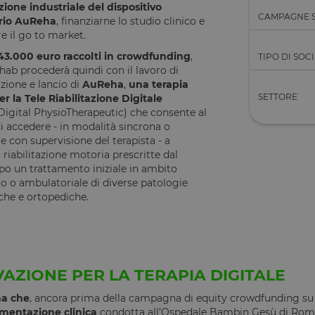
zione industriale del dispositivo
CAMPAGNE 
ario AuReha
, finanziarne lo studio clinico e
e il go to market.
 43.000 euro raccolti in crowdfunding
,
TIPO DI SOC
hab procederà quindi con il lavoro di
zione e lancio di
AuReha
,
una terapia
SETTORE
er la Tele Riabilitazione Digitale
Digital PhysioTherapeutic) che consente al
i accedere - in modalità sincrona o
e con supervisione del terapista - a
i riabilitazione motoria prescritte dal
opo un trattamento iniziale in ambito
o o ambulatoriale di diverse patologie
che e ortopediche.
AZIONE PER LA TERAPIA DIGITALE
ma che
, ancora prima della campagna di equity crowdfunding su
mentazione clinica
condotta all’Ospedale Bambin Gesù di Roma e