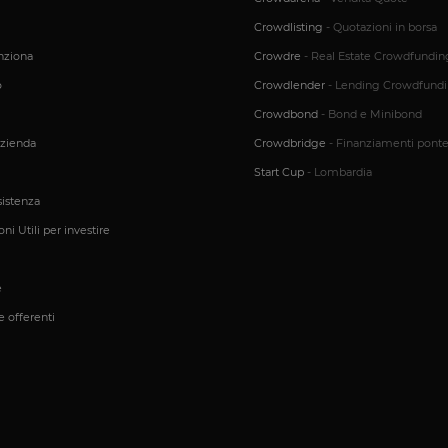
Sessione
Cookie associato ai siti che utilizzano CloudFlare, u
Crowdlisting
- Quotazioni in borsa
Cloudflare
identificare il traffico web attendibile.
Inc.
ziona
Crowdre
- Real Estate Crowdfundin
.calendly.com
o
Crowdlender
- Lending Crowdfund
www.opstart.it
1 ora 59
Questo cookie è stato scritto per aiutare con la sicu
minuti
prevenire attacchi Cross-Site Request Forgery.
i
Crowdbond
- Bond e Minibond
1 anno
Questo cookie è impostato dalla soluzione di conf
OneTrust LLC
OneTrust. Memorizza informazioni sulle categorie di
azienda
Crowdbridge
- Finanziamenti pont
.calendly.com
utilizza e se i visitatori hanno prestato o revocato 
di ciascuna categoria. Ciò consente ai proprietari d
Start Cup
- Lombardia
che i cookie di ciascuna categoria vengano imposta
utenti, quando non viene fornito il consenso. Il c
sistenza
normale di un anno, in modo che i visitatori di rit
le loro preferenze ricordate. Non contiene inform
ni Utili per investire
identificare il visitatore del sito.
nt
4
Questo cookie viene utilizzato dal servizio Cookie-
CookieScript
settimane
ricordare le preferenze di consenso sui cookie dei vi
www.opstart.it
e
2 giorni
necessario che il banner dei cookie di Cookie-Scri
correttamente.
 offerenti
chiviazione
Tipo di archiviazione
Archiviazione locale
Archiviazione locale