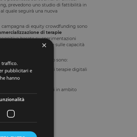
ing, prevedono uno studio di fattibilità in
, al quale seguirà una nuova
lla campagna di equity crowdfunding sono
ommercializzazione di terapie
e cognitiva basate su sperimentazioni
×
stionari - e personalizzate sulle capacità
dfunding di Digital Rehab sono:
traffico.
d implementare l’offerta di terapie digitali
r pubblicitari e
 che hanno
mercato favorevoli;
getti ampiamente scalabili in ambito
unzionalità
progetto?