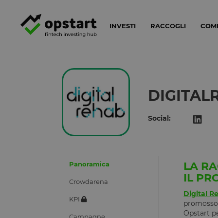
INVESTI
RACCOGLI
COM
DIGITAL
Social:
LA RA
Panoramica
IL P
Crowdarena
Digital R
KPI
promosso 
Opstart p
Campagne