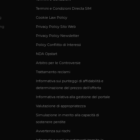
tilizzato per
Termini e Condizioni Directa SIM
g
Cookie Law Policy
ing
Privacy Policy Sito Web
rezza del sito a
Privacy Policy Newsletter
ormità dei cookie di
 cookie che il sito
e
Policy Conflitto di Interessi
il consenso per l'uso
el sito di impedire
NDA Opstart
ti nel browser degli
ookie ha una durata
Arbitro per le Controversie
orno al sito avranno
azioni che possano
Trattamento reclami
Informativa sui punteggi di affidabilità e
Script.com per
determinazione del prezzo dell'offerta
sitatori. È
pt.com funzioni
Informativa relativa alla gestione del portale
Valutazione di appropriatezza
Simulazione in merito alla capacità di
Descrizione
sostenere perdite
Avvertenza sui rischi