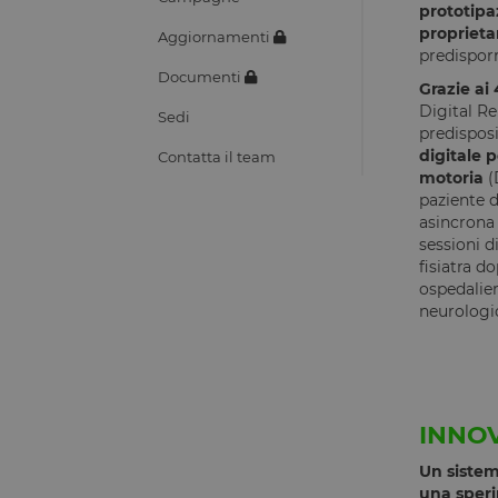
prototipa
propriet
Aggiornamenti
predisporr
Documenti
Grazie ai
Digital Re
Sedi
predisposi
digitale p
Contatta il team
motoria
(
paziente d
asincrona 
sessioni d
fisiatra d
ospedalier
neurologi
INNOV
Un siste
una speri