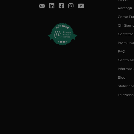
__cfruid
Raccogli
Come Fun
Chi Siam
XSRF-TOKEN
Contattac
OptanonConsent
Invita un'
FAQ
Centro as
Informazio
Blog
CookieScriptConse
Statistich
Le aziende
Dichiarazione di ar
Nome
tAE
tTDe