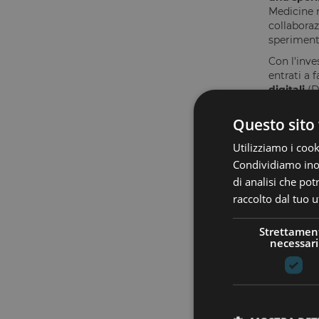
Medicine n
collaboraz
speriment
Con l'inv
entrati a 
digitali
(D
cliniche,
g
funzionali 
Questo sito 
Le possibi
Utilizziamo i cook
a
Condividiamo inolt
dive
di analisi che po
q
raccolto dal tuo ut
a
inte
Strettamen
necessari