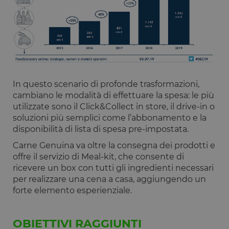
funzionalità principali del sito web come l'accesso
dell'utente e la gestione dell'account. Il sito web non
può essere utilizzato correttamente senza i cookie
strettamente necessari.
Fornitore
/
Nome
Scadenza
Descrizione
Dominio
__cf_bm
29 minuti
Questo cook
Cloudflare
59
viene
Inc.
In questo scenario di profonde trasformazioni,
secondi
utilizzato pe
.calendly.com
distinguere 
cambiano le modalità di effettuare la spesa: le più
umani e bot
utilizzate sono il Click&Collect in store, il drive-in o
Ciò è
vantaggioso
soluzioni più semplici come l’abbonamento e la
per il sito W
al fine di
disponibilità di lista di spesa pre-impostata.
effettuare
rapporti vali
Carne Genuina va oltre la consegna dei prodotti e
sull'utilizzo 
offre il servizio di Meal-kit, che consente di
proprio sito
Web.
ricevere un box con tutti gli ingredienti necessari
per realizzare una cena a casa, aggiungendo un
G_ENABLED_IDPS
1 anno 1
Utilizzato pe
Google LLC
mese
accedere co
.www.opstart.it
forte elemento esperienziale.
Google
laravel_session
1 ora 59
Internament
Laravel LLC
Google Privacy Policy
minuti
laravel utiliz
www.opstart.it
OBIETTIVI RAGGIUNTI
laravel_sess