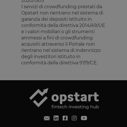
2020/1503
OneTrust.
Memorizza
I servizi di crowdfunding prestati da
informazion
Opstart non rientrano nel sistema di
sulle categor
di cookie che
garanzia dei depositi istituito in
sito utilizza 
conformità della direttiva 2014/49/UE
se i visitator
hanno
e i valori mobiliari o gli strumenti
prestato o
revocato il
ammessi a fini di crowdfunding
consenso pe
acquisiti attraverso il Portale non
l'uso di
ciascuna
rientrano nel sistema di indennizzo
categoria. C
degli investitori istituito in
consente ai
proprietari d
conformità della direttiva 97/9/CE.
sito di
impedire che
cookie di
ciascuna
categoria
vengano
impostati ne
browser deg
utenti,
quando no
viene fornito
consenso. Il
cookie ha u
durata
normale di 
anno, in m