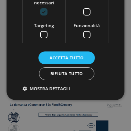
necessari
La componente più rilevante (pari all’89% del
comparto) è l’alimentare, che può essere
suddiviso in:
Targeting
Funzionalità
Grocery Alimentare (prodotti da
supermercato) valore eCommerce di €476
milioni
Enogastronomia (prodotti di nicchia) con
€383 milioni
ACCETTA TUTTO
Food Delivery (piatti pronti) con €556 milioni
In Italia, l'attuale penetrazione dell'online nel
RIFIUTA TUTTO
mercato del Grocery è pari all'1,3%, ma esistono
studi che ne prevedono l'aumento fino al 5%
MOSTRA DETTAGLI
entro il 2023.
Strettamente necessari
Performance
Targeting
Funzionalità
I cookie strettamente necessari consentono le