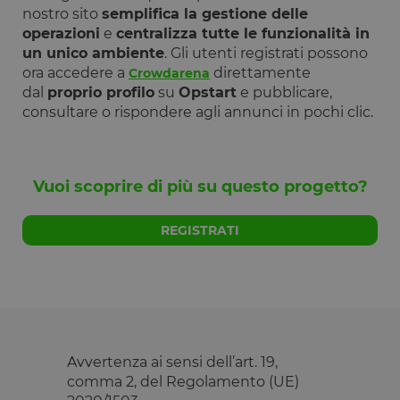
uno stato di
nostro sito
semplifica la gestione delle
accesso per
utente tra le
operazioni
e
centralizza tutte le funzionalità in
pagine.
un unico ambiente
. Gli utenti registrati possono
__cfruid
Sessione
Cookie
Cloudflare
ora accedere a
direttamente
Crowdarena
associato ai
Inc.
siti che
dal
proprio profilo
su
Opstart
e pubblicare,
.calendly.com
utilizzano
consultare o rispondere agli annunci in pochi clic.
CloudFlare,
utilizzato pe
identificare i
traffico web
attendibile.
Vuoi scoprire di più su questo progetto?
XSRF-TOKEN
www.opstart.it
1 ora 59
Questo cook
minuti
è stato scrit
per aiutare
con la
REGISTRATI
sicurezza de
sito a
prevenire
attacchi Cro
Site Request
Forgery.
OptanonConsent
1 anno
Questo cook
OneTrust LLC
è impostato
.calendly.com
dalla
Avvertenza ai sensi dell’art. 19,
soluzione di
conformità 
comma 2, del Regolamento (UE)
cookie di