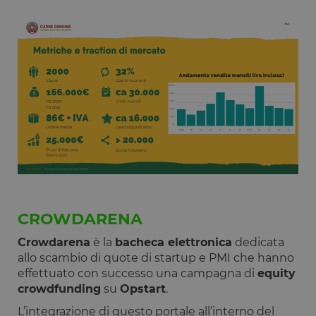
per
identificare
un'istanza d
sessione per
un utente
PHPSESSID
Sessione
Cookie
PHP.net
generato da
www.opstart.it
applicazioni
basate sul
linguaggio
PHP. Si tratt
di un
identificator
generico
utilizzato pe
mantenere l
variabili di
sessione
utente.
Normalment
è un numer
CROWDARENA
generato in
modo casual
il modo in c
Crowdarena
è la
bacheca elettronica
dedicata
viene
allo scambio di quote di startup e PMI che hanno
utilizzato p
essere
effettuato con successo una campagna di
equity
specifico per
crowdfunding
su
Opstart
.
sito, ma un
buon esemp
è mantener
L’integrazione di questo portale all’interno del