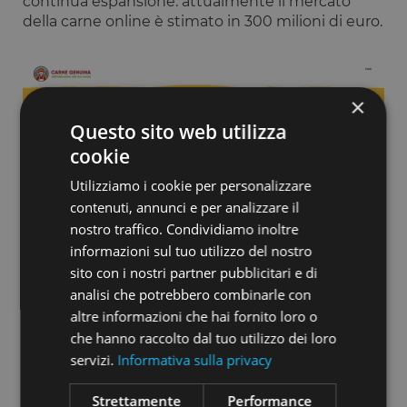
continua espansione: attualmente il mercato
della carne online è stimato in 300 milioni di euro.
×
Questo sito web utilizza
cookie
Utilizziamo i cookie per personalizzare
contenuti, annunci e per analizzare il
nostro traffico. Condividiamo inoltre
informazioni sul tuo utilizzo del nostro
sito con i nostri partner pubblicitari e di
analisi che potrebbero combinarle con
Secondo il Report 2020 Politecnico di Milano e
altre informazioni che hai fornito loro o
Netcomm, il mercato del Food & Grocery online è
che hanno raccolto dal tuo utilizzo dei loro
cresciuto in media del 40% all'anno negli ultimi 4
anni; inoltre, è il settore che cresce con il ritmo
servizi.
Informativa sulla privacy
più sostenuto (+39%), sfiorando gli 1,6 miliardi di
euro nel 2019.
Strettamente
Performance