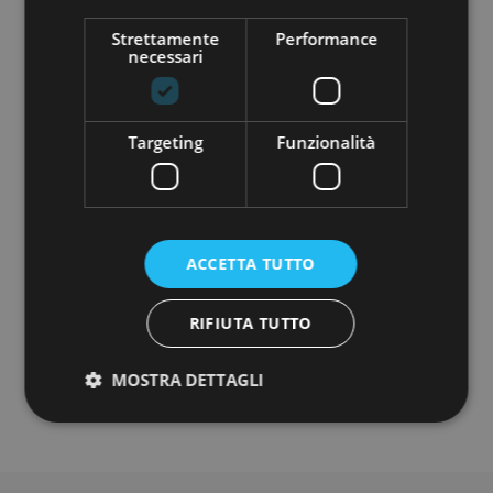
COMPANY TYPE:
Strettamente
Performance
Startup
necessari
MINIMUM INVESTMENT:
€ 250,00
Targeting
Funzionalità
ACCETTA TUTTO
Do you want to know more about this
project?
RIFIUTA TUTTO
REGISTER
MOSTRA DETTAGLI
Strettamente necessari
Performance