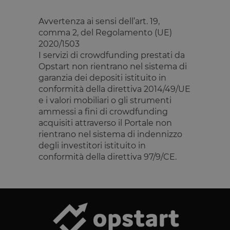
Targeting
Funzionalità
Avvertenza ai sensi dell’art. 19,
I cookie strettamente necessari consentono le
funzionalità principali del sito web come l'accesso
comma 2, del Regolamento (UE)
dell'utente e la gestione dell'account. Il sito web non
2020/1503
può essere utilizzato correttamente senza i cookie
I servizi di crowdfunding prestati da
strettamente necessari.
Opstart non rientrano nel sistema di
Fornitore
/
Nome
Scadenza
Descrizione
garanzia dei depositi istituito in
Dominio
conformità della direttiva 2014/49/UE
__cf_bm
29 minuti
Questo cook
Cloudflare
e i valori mobiliari o gli strumenti
59
viene
Inc.
secondi
utilizzato pe
.calendly.com
ammessi a fini di crowdfunding
distinguere 
umani e bot
acquisiti attraverso il Portale non
Ciò è
rientrano nel sistema di indennizzo
vantaggioso
per il sito W
degli investitori istituito in
al fine di
conformità della direttiva 97/9/CE.
effettuare
rapporti vali
sull'utilizzo 
proprio sito
Web.
G_ENABLED_IDPS
1 anno 1
Utilizzato pe
Google LLC
mese
accedere co
.www.opstart.it
Google