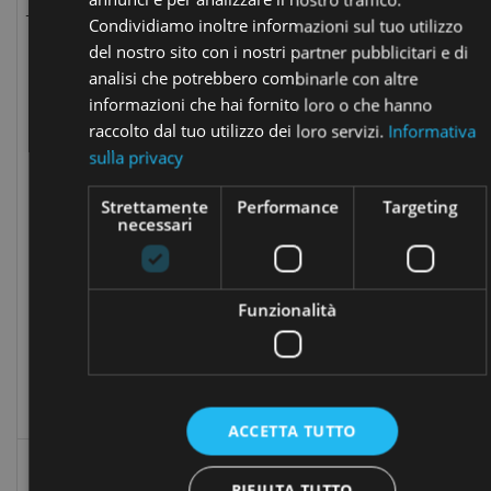
_ga
utenti u
.opstart.it
mese
Condividiamo inoltre informazioni sul tuo utilizzo
assegn
del nostro sito con i nostri partner pubblicitari e di
numero
analisi che potrebbero combinarle con altre
generat
informazioni che hai fornito loro o che hanno
modo c
come
raccolto dal tuo utilizzo dei loro servizi.
Informativa
identifi
sulla privacy
cliente.
incluso 
Strettamente
Performance
Targeting
necessari
richiest
pagina 
e utiliz
calcolar
Funzionalità
di visita
session
campagn
rapporti
analisi d
ACCETTA TUTTO
Questo 
viene
RIFIUTA TUTTO