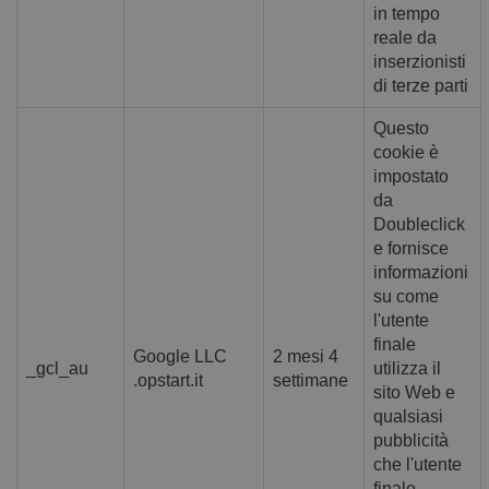
in tempo
Normalmen
è un nume
reale da
generato in
modo casua
inserzionisti
il modo in 
di terze parti
viene
utilizzato 
essere
Questo
specifico per
cookie è
sito, ma un
buon esem
impostato
è mantener
uno stato d
da
accesso per
Doubleclick
utente tra l
pagine.
e fornisce
informazioni
__cfruid
Sessione
Cookie
Cloudflare
associato ai
Inc.
su come
siti che
.calendly.com
l'utente
utilizzano
CloudFlare,
finale
utilizzato p
Google LLC
2 mesi 4
identificare 
_gcl_au
utilizza il
.opstart.it
settimane
traffico we
sito Web e
attendibile.
qualsiasi
XSRF-TOKEN
www.opstart.it
1 ora 59
Questo coo
pubblicità
minuti
è stato scrit
per aiutare
che l'utente
con la
finale