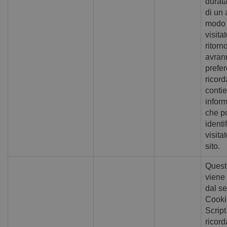
durat
di un 
modo 
visitat
ritorno
avrann
prefe
ricord
conti
infor
che p
identif
visita
sito.
Quest
viene 
dal se
Cooki
Scrip
ricord