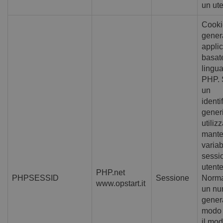
un ut
Cooki
gener
applic
basat
lingu
PHP. S
un
identi
gener
utiliz
mante
variabi
sessi
utente
PHP.net
PHPSESSID
Sessione
Norma
www.opstart.it
un nu
gener
modo 
il mod