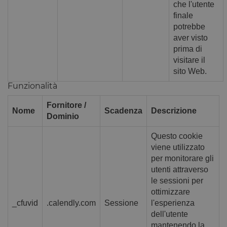
ciascuna
che l'utente
categoria
finale
vengano
impostati n
potrebbe
browser deg
utenti,
aver visto
quando no
prima di
viene fornit
consenso. I
visitare il
cookie ha 
sito Web.
durata
normale di
Funzionalità
anno, in m
che i visitat
di ritorno a
Fornitore /
sito avrann
Nome
Scadenza
Descrizione
loro
Dominio
preferenze
ricordate. 
Questo cookie
contiene
informazion
viene utilizzato
che possan
identificare 
per monitorare gli
visitatore d
utenti attraverso
sito.
le sessioni per
CookieScriptConsent
4
Questo coo
CookieScript
ottimizzare
settimane
viene
www.opstart.it
2 giorni
utilizzato d
_cfuvid
.calendly.com
Sessione
l'esperienza
servizio
dell'utente
Cookie-
Script.com 
mantenendo la