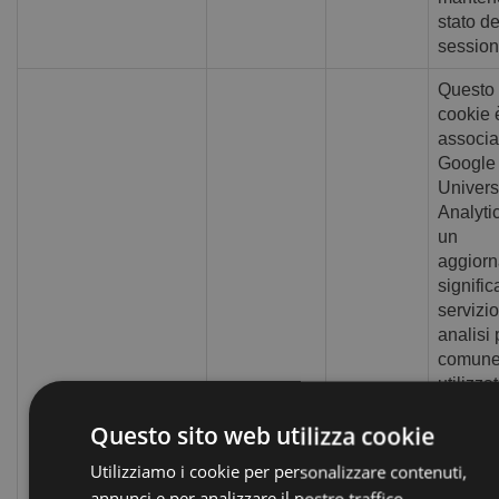
stato de
session
Questo
cookie 
associa
Google
Univers
Analyti
un
aggior
signific
servizio
analisi 
comun
utilizza
Google
Questo sito web utilizza cookie
cookie 
utilizza
Utilizziamo i cookie per personalizzare contenuti,
disting
Google LLC
1 anno 1
annunci e per analizzare il nostro traffico.