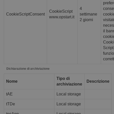
prefer
4
conse
CookieScript
CookieScriptConsent
settimane
cooki
www.opstart.it
2 giorni
visitat
neces
il ban
cookie
Cooki
Scrip
funzio
corre
Dichiarazione di archiviazione
Tipo di
Nome
Descrizione
archiviazione
tAE
Local storage
tTDe
Local storage
tnsApp
Local storage