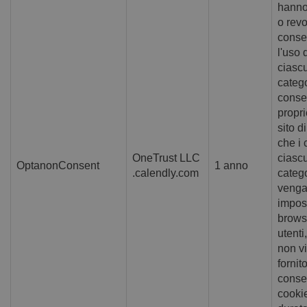
hanno
o revo
conse
l'uso 
ciasc
catego
conse
propri
sito d
che i 
OneTrust LLC
ciasc
OptanonConsent
1 anno
.calendly.com
categ
veng
impost
brows
utent
non v
fornito
consen
cooki