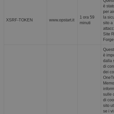
Quest
è stat
per ai
1 ora 59
la sic
XSRF-TOKEN
www.opstart.it
minuti
sito a
attacc
Site 
Forge
Quest
è imp
dalla
di con
dei co
OneTr
Memo
infor
sulle 
di coo
sito ut
se i vi