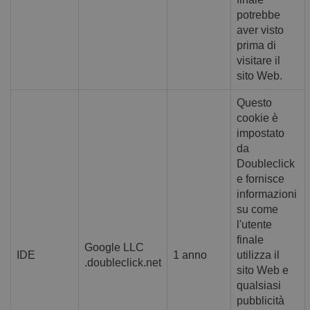
sicurezza de
sito a
potrebbe
prevenire
aver visto
attacchi Cro
Site Reques
prima di
Forgery.
visitare il
OptanonConsent
1 anno
Questo coo
OneTrust LLC
sito Web.
è impostat
.calendly.com
dalla
soluzione d
Questo
conformità 
cookie è
cookie di
OneTrust.
impostato
Memorizza
informazion
da
sulle catego
Doubleclick
di cookie ch
sito utilizza
e fornisce
se i visitator
informazioni
hanno
prestato o
su come
revocato il
l'utente
consenso p
l'uso di
finale
ciascuna
Google LLC
categoria. C
IDE
1 anno
utilizza il
.doubleclick.net
consente ai
sito Web e
proprietari 
sito di
qualsiasi
impedire ch
pubblicità
cookie di