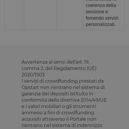
ricordare le
preferenze 
coerenza della
consenso s
sessione e
cookie dei
visitatori. È
fornendo servizi
necessario 
personalizzati.
il banner de
cookie di
Cookie-
Script.com
funzioni
correttamen
Dichiarazione di archiviazione
Avvertenza ai sensi dell’art. 19,
Tipo di
Nome
Descrizione
comma 2, del Regolamento (UE)
archiviazione
2020/1503
tAE
Archiviazione locale
I servizi di crowdfunding prestati da
tTDe
Archiviazione locale
Opstart non rientrano nel sistema di
garanzia dei depositi istituito in
tnsApp
Archiviazione locale
conformità della direttiva 2014/49/UE
tMQ
Archiviazione locale
e i valori mobiliari o gli strumenti
lastExternalReferrer
Archiviazione locale
ammessi a fini di crowdfunding
acquisiti attraverso il Portale non
tADe
Archiviazione locale
rientrano nel sistema di indennizzo
topicsLastReferenceTime
Archiviazione locale