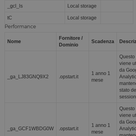
_gcl_ls
Local storage
tC
Local storage
Performance
Fornitore /
Nome
Scadenza
Descri
Dominio
Questo 
viene ut
da Goo
1 anno 1
_ga_LJ83GNQ9X2
.opstart.it
Analyti
mese
mantene
stato de
session
Questo 
viene ut
da Goo
1 anno 1
_ga_GCF1WBDG0W
.opstart.it
Analyti
mese
mantene