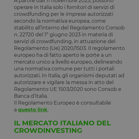
A partire dall’11 novembre 2023, possono
contiene
operare in Italia solo i fornitori di servizi di
informazion
che possan
crowdfunding per le imprese autorizzati
identificare i
secondo la normativa europea, come
visitatore de
sito.
stabilito all’interno del Regolamento Consob
CookieScriptConsent
4
Questo cook
n. 22720 del 1° giugno 2023 in materia di
CookieScript
settimane
viene
www.opstart.it
servizi di crowdfunding, in attuazione del
2 giorni
utilizzato da
servizio
Regolamento (Ue) 2020/1503. Il regolamento
Cookie-
europeo ha di fatto aperto le porte a un
Script.com p
ricordare le
mercato unico a livello europeo, delineando
preferenze d
una normativa comune per tutti i portali
consenso su
cookie dei
autorizzati. In Italia, gli organismi deputati ad
visitatori. È
necessario c
autorizzare e vigilare la messa in atto del
il banner de
Regolamento UE 1503/2020 sono Consob e
cookie di
Cookie-
Banca d’Italia.
Script.com
Il Regolamento Europeo è consultabile
funzioni
correttamen
a
questo link
.
Dichiarazione di archiviazione
IL MERCATO ITALIANO DEL
CROWDINVESTING
Tipo di
Nome
Descrizione
archiviazione