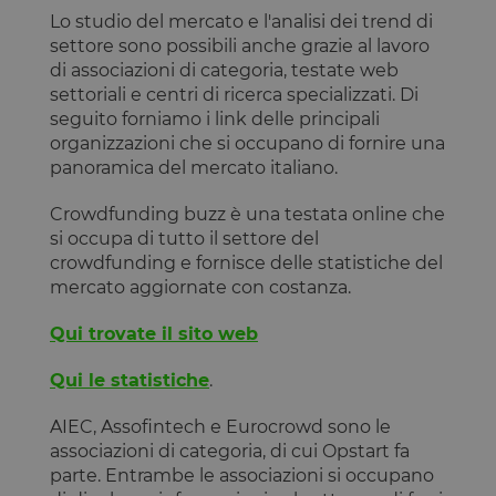
generato in
su come
modo casuale
Lo studio del mercato e l'analisi dei trend di
l'utente
come
finale
settore sono possibili anche grazie al lavoro
identificatore
utilizza il
del cliente. È
sito Web e
di associazioni di categoria, testate web
incluso in ogni
qualsiasi
settoriali e centri di ricerca specializzati. Di
richiesta di
pubblicità
pagina in un
che l'utente
seguito forniamo i link delle principali
sito e utilizzato
finale
organizzazioni che si occupano di fornire una
per calcolare i
potrebbe
dati di visitatori,
aver visto
panoramica del mercato italiano.
sessioni e
prima di
campagne per i
visitare il
rapporti di
sito Web.
Crowdfunding buzz è una testata online che
analisi dei siti.
si occupa di tutto il settore del
IDE
1 anno
Questo
Google LLC
m
1 anno 1
Questo cookie
Stripe
cookie è
.doubleclick.net
crowdfunding e fornisce delle statistiche del
mese
viene
m.stripe.com
impostato
generalmente
da
mercato aggiornate con costanza.
utilizzato per le
Doubleclick
prestazioni e
e fornisce
l'ottimizzazione
informazioni
Qui trovate il sito web
dei servizi di
su come
elaborazione
l'utente
dei pagamenti,
finale
Qui le statistiche
.
facilitando la
utilizza il
memorizzazione
sito Web e
dei contenuti
qualsiasi
AIEC, Assofintech e Eurocrowd sono le
sul browser per
pubblicità
associazioni di categoria, di cui Opstart fa
rendere le
che l'utente
pagine più
finale
parte. Entrambe le associazioni si occupano
veloci.
potrebbe