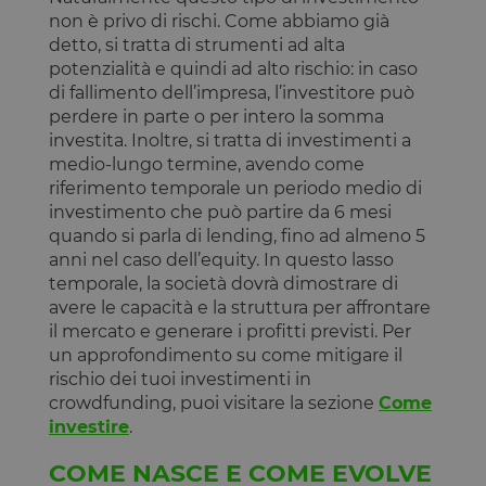
PHPSESSID
Sessione
Cookie
PHP.net
non è privo di rischi. Come abbiamo già
generato da
www.opstart.it
applicazioni
detto, si tratta di strumenti ad alta
basate sul
potenzialità e quindi ad alto rischio: in caso
linguaggio
PHP. Si tratt
di fallimento dell’impresa, l’investitore può
di un
identificator
perdere in parte o per intero la somma
generico
investita. Inoltre, si tratta di investimenti a
utilizzato pe
mantenere l
medio-lungo termine, avendo come
variabili di
riferimento temporale un periodo medio di
sessione
utente.
investimento che può partire da 6 mesi
Normalment
quando si parla di lending, fino ad almeno 5
è un numer
generato in
anni nel caso dell’equity. In questo lasso
modo casual
il modo in c
temporale, la società dovrà dimostrare di
viene
avere le capacità e la struttura per affrontare
utilizzato p
essere
il mercato e generare i profitti previsti. Per
specifico per
un approfondimento su come mitigare il
sito, ma un
buon esemp
rischio dei tuoi investimenti in
è mantener
crowdfunding, puoi visitare la sezione
Come
uno stato di
accesso per
investire
.
utente tra le
pagine.
COME NASCE E COME EVOLVE
__cfruid
Sessione
Cookie
Cloudflare