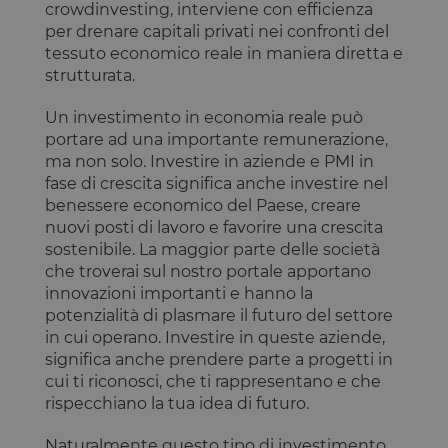
crowdinvesting, interviene con efficienza
Fornitore
/
Nome
Scadenza
Descrizione
per drenare capitali privati nei confronti del
Dominio
tessuto economico reale in maniera diretta e
__cf_bm
29 minuti
Questo cook
Cloudflare
strutturata.
59
viene
Inc.
secondi
utilizzato pe
.calendly.com
distinguere 
Un investimento in economia reale può
umani e bot
Ciò è
portare ad una importante remunerazione,
vantaggioso
per il sito W
ma non solo. Investire in aziende e PMI in
al fine di
fase di crescita significa anche investire nel
effettuare
rapporti vali
benessere economico del Paese, creare
sull'utilizzo 
nuovi posti di lavoro e favorire una crescita
proprio sito
Web.
sostenibile. La maggior parte delle società
che troverai sul nostro portale apportano
G_ENABLED_IDPS
1 anno 1
Utilizzato pe
Google LLC
mese
accedere co
.www.opstart.it
innovazioni importanti e hanno la
Google
potenzialità di plasmare il futuro del settore
laravel_session
1 ora 59
Internament
Laravel LLC
in cui operano. Investire in queste aziende,
Google Privacy Policy
minuti
laravel utiliz
www.opstart.it
laravel_sess
significa anche prendere parte a progetti in
per
cui ti riconosci, che ti rappresentano e che
identificare
un'istanza d
rispecchiano la tua idea di futuro.
sessione per
un utente
Naturalmente questo tipo di investimento