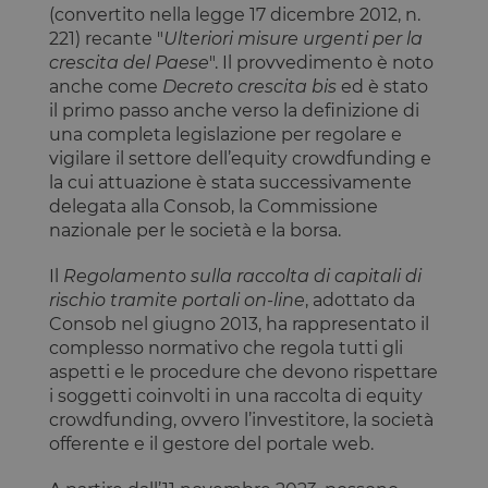
se i visitator
(convertito nella legge 17 dicembre 2012, n.
hanno
221) recante "
Ulteriori misure urgenti per la
prestato o
revocato il
crescita del Paese
". Il provvedimento è noto
consenso pe
anche come
Decreto crescita bis
ed è stato
l'uso di
ciascuna
il primo passo anche verso la definizione di
categoria. C
una completa legislazione per regolare e
consente ai
proprietari d
vigilare il settore dell’equity crowdfunding e
sito di
impedire che
la cui attuazione è stata successivamente
cookie di
delegata alla Consob, la Commissione
ciascuna
categoria
nazionale per le società e la borsa.
vengano
impostati ne
browser deg
Il
Regolamento sulla raccolta di capitali di
utenti,
rischio tramite portali on-line
, adottato da
quando no
viene fornito
Consob nel giugno 2013, ha rappresentato il
consenso. Il
complesso normativo che regola tutti gli
cookie ha u
durata
aspetti e le procedure che devono rispettare
normale di 
anno, in m
i soggetti coinvolti in una raccolta di equity
che i visitato
crowdfunding, ovvero l’investitore, la società
di ritorno al
sito avranno
offerente e il gestore del portale web.
loro
preferenze
ricordate. N