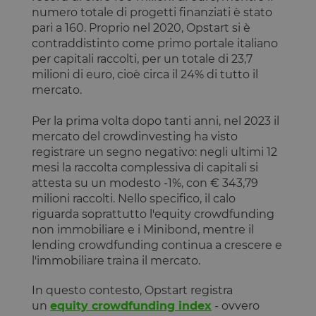
locale
numero totale di progetti finanziati è stato
tPL
Archiviazione
pari a 160. Proprio nel 2020, Opstart si è
locale
contraddistinto come primo portale italiano
tTf
Archiviazione
per capitali raccolti, per un totale di 23,7
locale
milioni di euro, cioè circa il 24% di tutto il
t3D
Archiviazione
mercato.
locale
_gcl_ls
Archiviazione
Per la prima volta dopo tanti anni, nel 2023 il
locale
mercato del crowdinvesting ha visto
tC
Archiviazione
registrare un segno negativo: negli ultimi 12
locale
mesi la raccolta complessiva di capitali si
attesta su un modesto -1%, con € 343,79
milioni raccolti. Nello specifico, il calo
riguarda soprattutto l'equity crowdfunding
non immobiliare e i Minibond, mentre il
Fornitore
/
Nome
Scadenza
Descrizione
lending crowdfunding continua a crescere e
Dominio
Fornitore
/
Nome
Scadenza
Descrizione
Fornitore
Dominio
/
l'immobiliare traina il mercato.
Nome
Scadenza
Descrizione
_cfuvid
.calendly.com
Sessione
Questo
Dominio
cookie viene
_ga_LJ83GNQ9X2
.opstart.it
1 anno 1
Questo cookie
utilizzato per
mese
viene utilizzato
test_cookie
15 minuti
Questo
Google LLC
In questo contesto, Opstart registra
monitorare gli
da Google
cookie è
.doubleclick.net
un
equity crowdfunding index
- ovvero
utenti
Analytics per
impostato
attraverso le