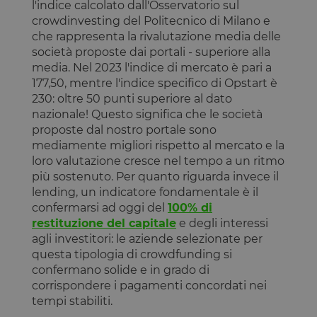
mantenere lo
da
l'indice calcolato dall'Osservatorio sul
sessioni per
stato della
DoubleClick
ottimizzare
crowdinvesting del Politecnico di Milano e
sessione.
(che è di
l'esperienza
proprietà di
che rappresenta la rivalutazione media delle
dell'utente
_ga_GCF1WBDG0W
.opstart.it
1 anno 1
Questo cookie
Google) per
mantenendo
mese
viene utilizzato
società proposte dai portali - superiore alla
determinare
la coerenza
da Google
se il browser
media. Nel 2023 l'indice di mercato è pari a
della sessione
Analytics per
del
e fornendo
mantenere lo
visitatore
177,50, mentre l'indice specifico di Opstart è
servizi
stato della
del sito web
230: oltre 50 punti superiore al dato
personalizzati.
sessione.
supporta i
cookie.
nazionale! Questo significa che le società
_ga
1 anno 1
Questo nome di
Google LLC
proposte dal nostro portale sono
mese
cookie è
_fbp
.opstart.it
2 mesi 4
Utilizzato da
Meta Platform
associato a
settimane
Facebook
Inc.
mediamente migliori rispetto al mercato e la
Google
per fornire
.opstart.it
loro valutazione cresce nel tempo a un ritmo
Universal
una serie di
Analytics, che è
prodotti
più sostenuto. Per quanto riguarda invece il
un
pubblicitari
aggiornamento
come offerte
lending, un indicatore fondamentale è il
significativo del
in tempo
confermarsi ad oggi del
100% di
servizio di
reale da
analisi più
inserzionisti
restituzione del capitale
e degli interessi
comunemente
di terze parti
agli investitori: le aziende selezionate per
utilizzato da
Google. Questo
_gcl_au
2 mesi 4
Questo
Google LLC
questa tipologia di crowdfunding si
cookie viene
settimane
cookie è
.opstart.it
confermano solide e in grado di
utilizzato per
impostato
distinguere
da
corrispondere i pagamenti concordati nei
utenti unici
Doubleclick
assegnando un
tempi stabiliti.
e fornisce
numero
informazioni