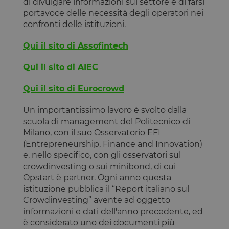
di divulgare informazioni sul settore e di farsi
aver visto
prima di
portavoce delle necessità degli operatori nei
visitare il
confronti delle istituzioni.
sito Web.
Qui il sito di Assofintech
Qui il sito di AIEC
Qui il sito di Eurocrowd
Un importantissimo lavoro è svolto dalla
scuola di management del Politecnico di
Milano, con il suo Osservatorio EFI
(Entrepreneurship, Finance and Innovation)
e, nello specifico, con gli osservatori sul
crowdinvesting o sui minibond, di cui
Opstart è partner. Ogni anno questa
istituzione pubblica il “Report italiano sul
Crowdinvesting” avente ad oggetto
informazioni e dati dell'anno precedente, ed
è considerato uno dei documenti più