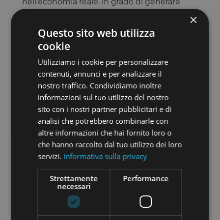
nell'economia reale, in grado di generare
benefici ad ampio raggio. Con il
×
termine
economia reale
, si intende il
Questo sito web utilizza
complesso delle attività finalizzate alla
cookie
produzione, distribuzione e
commercializzazione di beni e servizi che
Utilizziamo i cookie per personalizzare
producono valore e creano ricchezza per la
contenuti, annunci e per analizzare il
Nazione. L'economia reale è spesso messa in
nostro traffico. Condividiamo inoltre
contrapposizione con l'economia finanziaria,
informazioni sul tuo utilizzo del nostro
intesa come economia basata
sito con i nostri partner pubblicitari e di
esclusivamente su attività di carattere
analisi che potrebbero combinarle con
finanziario, quali a titolo di esempio l'impiego
dei capitali in strumenti finanziari (titoli,
altre informazioni che hai fornito loro o
azioni, obbligazioni, mutui, strumenti
che hanno raccolto dal tuo utilizzo dei loro
derivati, ecc.) per la loro remunerazione e/o la
servizi.
Informativa sulla privacy
loro negoziazione. Per funzionare
correttamente, un sistema economico deve
Strettamente
Performance
trovare un equilibrio tra questi due settori,
necessari
affinché sia possibile un'efficace allocazione
delle risorse: l'economia reale non deve
“soffrire” l'assenza di risorse finanziarie, utili