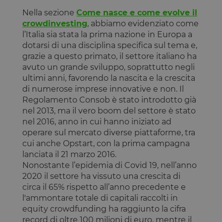
tAE
Archiviazione
Nella sezione
Come nasce e come evolve il
locale
crowdinvesting
, abbiamo evidenziato come
tTDe
Archiviazione
l’Italia sia stata la prima nazione in Europa a
locale
dotarsi di una disciplina specifica sul tema e,
tnsApp
Archiviazione
grazie a questo primato, il settore italiano ha
locale
avuto un grande sviluppo, soprattutto negli
tMQ
Archiviazione
locale
ultimi anni, favorendo la nascita e la crescita
di numerose imprese innovative e non. Il
lastExternalReferrer
Archiviazione
locale
Regolamento Consob è stato introdotto già
nel 2013, ma il vero boom del settore è stato
tADe
Archiviazione
locale
nel 2016, anno in cui hanno iniziato ad
operare sul mercato diverse piattaforme, tra
topicsLastReferenceTime
Archiviazione
locale
cui anche Opstart, con la prima campagna
lanciata il 21 marzo 2016.
tTDu
Archiviazione
locale
Nonostante l’epidemia di Covid 19, nell’anno
2020 il settore ha vissuto una crescita di
tTE
Archiviazione
locale
circa il 65% rispetto all’anno precedente e
l'ammontare totale di capitali raccolti in
lastExternalReferrerTime
Archiviazione
locale
equity crowdfunding ha raggiunto la cifra
record di oltre 100 milioni di euro, mentre il
tADu
Archiviazione