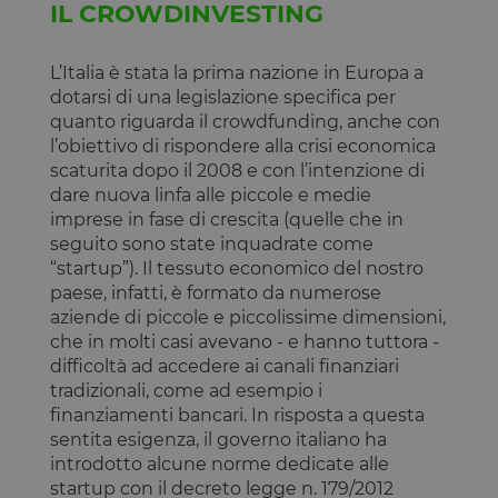
IL CROWDINVESTING
associato ai
Inc.
siti che
.calendly.com
utilizzano
CloudFlare,
L’Italia è stata la prima nazione in Europa a
utilizzato pe
identificare i
dotarsi di una legislazione specifica per
traffico web
attendibile.
quanto riguarda il crowdfunding, anche con
l’obiettivo di rispondere alla crisi economica
XSRF-TOKEN
www.opstart.it
1 ora 59
Questo cook
minuti
è stato scrit
scaturita dopo il 2008 e con l’intenzione di
per aiutare
dare nuova linfa alle piccole e medie
con la
sicurezza de
imprese in fase di crescita (quelle che in
sito a
seguito sono state inquadrate come
prevenire
attacchi Cro
“startup”). Il tessuto economico del nostro
Site Request
Forgery.
paese, infatti, è formato da numerose
aziende di piccole e piccolissime dimensioni,
OptanonConsent
1 anno
Questo cook
OneTrust LLC
è impostato
.calendly.com
che in molti casi avevano - e hanno tuttora -
dalla
difficoltà ad accedere ai canali finanziari
soluzione di
conformità 
tradizionali, come ad esempio i
cookie di
finanziamenti bancari. In risposta a questa
OneTrust.
Memorizza
sentita esigenza, il governo italiano ha
informazion
introdotto alcune norme dedicate alle
sulle categor
di cookie che
startup con il decreto legge n. 179/2012
sito utilizza 