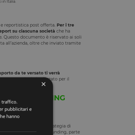
in Italia.
e reportistica post offerta.
Per i tre
port su ciascuna società
che ha
e. Questo documento è riservato ai soli
a all’azienda, oltre che inviato tramite
mporto da te versato ti verrà
corrente che hai utilizzato per il
×
si o penali.
N CROWDFUNDING
traffico.
r pubblicitari e
ra consapevole
 che hanno
a da seguire nella tua strategia di
 in investimenti di crowdfunding, parte