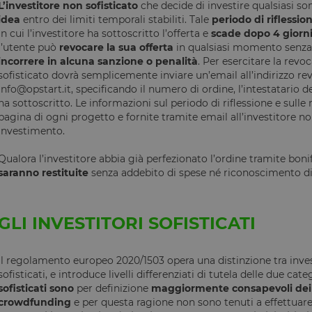
L’investitore non sofisticato
che decide di investire qualsiasi
1 ora 59
Internamente laravel utilizza laravel_session per ide
Laravel LLC
idea
entro dei limiti temporali stabiliti. Tale
periodo di riflessio
minuti
di sessione per un utente
www.opstart.it
in cui l’investitore ha sottoscritto l’offerta e
scade dopo 4 giorni
Sessione
Cookie generato da applicazioni basate sul linguagg
PHP.net
l’utente può
revocare la sua offerta
in qualsiasi momento senza 
un identificatore generico utilizzato per mantenere l
www.opstart.it
Google Privacy Policy
incorrere in alcuna sanzione o penalità
. Per esercitare la revoc
sessione utente. Normalmente è un numero gener
casuale, il modo in cui viene utilizzato può essere sp
sofisticato dovrà semplicemente inviare un’email all’indirizzo re
ma un buon esempio è mantenere uno stato di acc
info@opstart.it, specificando il numero di ordine, l’intestatario d
tra le pagine.
ha sottoscritto. Le informazioni sul periodo di riflessione e sulle
Sessione
Cookie associato ai siti che utilizzano CloudFlare, u
Cloudflare
pagina di ogni progetto e fornite tramite email all’investitore n
identificare il traffico web attendibile.
Inc.
investimento.
.calendly.com
www.opstart.it
1 ora 59
Questo cookie è stato scritto per aiutare con la sicu
Qualora l’investitore abbia già perfezionato l’ordine tramite boni
minuti
prevenire attacchi Cross-Site Request Forgery.
saranno restituite
senza addebito di spese né riconoscimento di i
1 anno
Questo cookie è impostato dalla soluzione di conf
OneTrust LLC
OneTrust. Memorizza informazioni sulle categorie di
.calendly.com
utilizza e se i visitatori hanno prestato o revocato 
di ciascuna categoria. Ciò consente ai proprietari d
GLI INVESTITORI SOFISTICATI
che i cookie di ciascuna categoria vengano imposta
utenti, quando non viene fornito il consenso. Il c
normale di un anno, in modo che i visitatori di rit
le loro preferenze ricordate. Non contiene inform
identificare il visitatore del sito.
Il regolamento europeo 2020/1503 opera una distinzione tra investi
sofisticati, e introduce livelli differenziati di tutela delle due cate
nt
4
Questo cookie viene utilizzato dal servizio Cookie-
CookieScript
sofisticati sono
per definizione
maggiormente consapevoli dei ri
settimane
ricordare le preferenze di consenso sui cookie dei vi
www.opstart.it
2 giorni
necessario che il banner dei cookie di Cookie-Scri
crowdfunding
e per questa ragione non sono tenuti a effettuare i
correttamente.