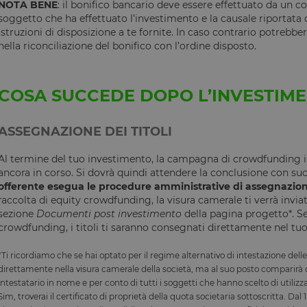
NOTA BENE
: il bonifico bancario deve essere effettuato da un c
soggetto che ha effettuato l’investimento e la causale riportata d
istruzioni di disposizione a te fornite. In caso contrario potrebbe
nella riconciliazione del bonifico con l’ordine disposto.
COSA SUCCEDE DOPO L’INVESTIM
ASSEGNAZIONE DEI TITOLI
Al termine del tuo investimento, la campagna di crowdfunding i
ancora in corso. Si dovrà quindi attendere la conclusione con suc
offerente esegua le procedure amministrative di assegnazione
raccolta di equity crowdfunding, la visura camerale ti verrà invia
sezione
Documenti post investimento
della pagina progetto*. Se
crowdfunding, i titoli ti saranno consegnati direttamente nel tu
*Ti ricordiamo che se hai optato per il regime alternativo di intestazione del
direttamente nella visura camerale della società, ma al suo posto comparirà 
intestatario in nome e per conto di tutti i soggetti che hanno scelto di utilizza
Sim, troverai il certificato di proprietà della quota societaria sottoscritta. Dal