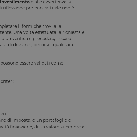
di investimento
e alle avvertenze sui
 di riflessione pre-contrattuale non è
Descrizione
pletare il form che trovi alla
ente. Una volta effettuata la richiesta e
à un verifica e procederà, in caso
ata di due anni, decorsi i quali sarà
e possono essere validati come
riteri:
eri:
no di imposta, o un portafoglio di
ività finanziarie, di un valore superiore a