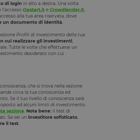
to di login
in alto a destra. Una volta
e l’accesso
Opstart.it
e
Crowdlender.it
,
accesso alla tua area riservata, dove
 e un documento di identità
.
 sezione
Profili di investimento
della tua
n cui realizzare gli investimenti
,
le. Tutte le volte che effettuerai un
investimento desiderato con cui
i conoscenza, che si trova nella sezione
ande circa la tua conoscenza ed
nto. Se il tuo livello di conoscenza sarà
oposto ad alcuni limiti di investimento.
ta sezione
.
Nota bene
: il test di
ati. Se sei un
investitore sofisticato
,
e il test
.