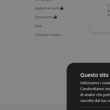
C
Aggiornamenti
a
P
Documenti
Sedi
Contatta il team
Questo sito 
Le informaz
responsabili
Utilizziamo i cook
Condividiamo inolt
di analisi che po
raccolto dal tuo ut