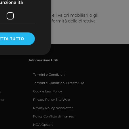
unzionalità
ella direttiva 2014/49/UE e i valori mobiliari o gli
vestitori istituito in conformità della direttiva
ETTA TUTTO
Informazioni Utili
Termini e Condizioni
e la gestione
Termini e Condizioni Directa SIM
g
Cookie Law Policy
ing
Privacy Policy Sito Web
umani e bot. Ciò è
porti validi
Privacy Policy Newsletter
e
Policy Conflitto di Interessi
NDA Opstart