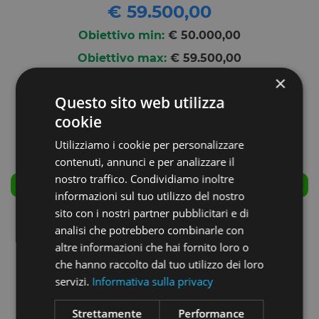
€ 59.500,00
Obiettivo min:
€ 50.000,00
Obiettivo max:
€ 59.500,00
×
Questo sito web utilizza
cookie
Utilizziamo i cookie per personalizzare
contenuti, annunci e per analizzare il
nostro traffico. Condividiamo inoltre
CHIUSA CON SUCCESSO
informazioni sul tuo utilizzo del nostro
sito con i nostri partner pubblicitari e di
DENOMINAZIONE AZIENDA:
analisi che potrebbero combinarle con
STHIMATY S.R.L.
altre informazioni che hai fornito loro o
che hanno raccolto dal tuo utilizzo dei loro
TIPOLOGIA SOCIETÀ:
servizi.
Informativa sulla privacy
Startup
Strettamente
Performance
INVESTIMENTO MINIMO: