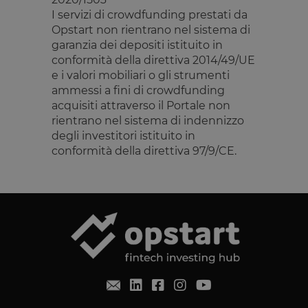
funzionalità principali del sito web come l'accesso
I servizi di crowdfunding prestati da
dell'utente e la gestione dell'account. Il sito web non
Opstart non rientrano nel sistema di
può essere utilizzato correttamente senza i cookie
strettamente necessari.
garanzia dei depositi istituito in
conformità della direttiva 2014/49/UE
Fornitore
/
Nome
Scadenza
Descrizione
e i valori mobiliari o gli strumenti
Dominio
ammessi a fini di crowdfunding
__cf_bm
29 minuti
Questo cook
Cloudflare
acquisiti attraverso il Portale non
59
viene
Inc.
secondi
utilizzato pe
.calendly.com
rientrano nel sistema di indennizzo
distinguere 
umani e bot
degli investitori istituito in
Ciò è
conformità della direttiva 97/9/CE.
vantaggioso
per il sito W
al fine di
effettuare
rapporti vali
sull'utilizzo 
proprio sito
Web.
G_ENABLED_IDPS
1 anno 1
Utilizzato pe
Google LLC
mese
accedere co
.www.opstart.it
Google
laravel_session
1 ora 59
Internament
Laravel LLC
Google Privacy Policy
minuti
laravel utiliz
www.opstart.it
laravel_sess
per