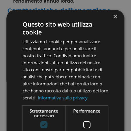
rendimento annuo lordo.
Caratteristiche dell'operazione
×
L’investimento in
Costruzioni Bonarrigo
ha una
Questo sito web utilizza
durata di
27
mesi
, con
pagamento trimestrale
cookie
degli interessi
e
rimborso del capitale alla fine
.
Utilizziamo i cookie per personalizzare
L’operazione proposta tramite lending
contenuti, annunci e per analizzare il
crowdfunding si configura come
un
finanziamento ponte
, finalizzato ad anticipare
nostro traffico. Condividiamo inoltre
liquidità connessa a
crediti fiscali riferiti all’anno
informazioni sul tuo utilizzo del nostro
2028
e originati nell’ambito della
sito con i nostri partner pubblicitari e di
normativa
Superbonus 110%
. Secondo quanto
analisi che potrebbero combinarle con
rappresentato, tali crediti sono oggetto di
altre informazioni che hai fornito loro o
cessione a favore di un primario cessionario che
che hanno raccolto dal tuo utilizzo dei loro
dovrà corrispondere il relativo controvalore.
servizi.
Informativa sulla privacy
La campagna ha quindi l’obiettivo di
anticipare
la liquidità nelle more dell’incasso del
Strettamente
Performance
necessari
corrispettivo derivante dalla cessione del
credito fiscale
. La sostenibilità dell’operazione è
legata alla
qualità del credito sottostante
,