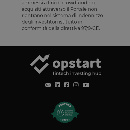
ammessi a fini di crowdfunding
sito utilizza 
se i visitator
acquisiti attraverso il Portale non
hanno
rientrano nel sistema di indennizzo
prestato o
revocato il
degli investitori istituito in
consenso pe
conformità della direttiva 97/9/CE.
l'uso di
ciascuna
categoria. C
consente ai
proprietari d
sito di
impedire che
cookie di
ciascuna
categoria
vengano
impostati ne
browser deg
utenti,
quando no
viene fornito
consenso. Il
cookie ha u
durata
normale di 
anno, in m
che i visitato
di ritorno al
sito avranno
loro
preferenze