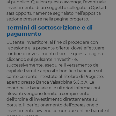
al pubblico. Qualora questo avvenga, l’eventuale
PHPSESSID
Sessione
Cookie
PHP.net
investimento di un soggetto collegato a Opstart
generato da
www.opstart.it
sarà opportunamente segnalato nell’apposita
applicazioni
basate sul
sezione presente nella pagina progetto.
linguaggio
PHP. Si tratt
Termini di sottoscrizione e di
di un
identificator
pagamento
generico
utilizzato pe
L’Utente investitore, al fine di procedere con
mantenere l
variabili di
l’adesione alla presente offerta, dovrà effettuare
sessione
l'ordine di investimento tramite questa pagina -
utente.
Normalment
cliccando sul pulsante "Investi" - e,
è un numer
generato in
successivamente, eseguire il versamento del
modo casual
capitale tramite apposito bonifico bancario sul
il modo in c
viene
conto corrente intestato al Titolare di Progetto,
utilizzato p
aperto presso Banca Valsabbina S.C.p.A. Le
essere
specifico per
coordinate bancarie e le ulteriori informazioni
sito, ma un
rilevanti vengono fornite a compimento
buon esemp
è mantener
dell'ordine di investimento direttamente sul
uno stato di
accesso per
portale. Il perfezionamento dell’operazione di
utente tra le
investimento avviene comunque online tramite il
pagine.