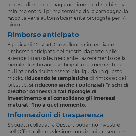
strettamente necessari.
In caso di mancato raggiungimento dell'obiettivo
Fornitore
/
minimo entro il primo termine della campagna, la
Nome
Scadenza
Descrizione
Dominio
raccolta verrà automaticamente prorogata per 14
__cf_bm
29 minuti
Questo cook
Cloudflare
giorni.
59
viene
Inc.
secondi
utilizzato pe
.calendly.com
Rimborso anticipato
distinguere 
umani e bot
È policy di Opstart-Crowdlender incentivare il
Ciò è
vantaggioso
rimborso anticipato dei prestiti da parte delle
per il sito W
al fine di
aziende finanziate, mediante l’azzeramento della
effettuare
penale di estinzione anticipata nei momenti in
rapporti vali
sull'utilizzo 
cui l’azienda risulta essere più liquida. In questo
proprio sito
modo,
riducendo le tempistiche
di rimborso del
Web.
prestito,
si riducono anche i potenziali “rischi di
G_ENABLED_IDPS
1 anno 1
Utilizzato pe
Google LLC
credito” connessi a tali tipologie di
mese
accedere co
.www.opstart.it
Google
investimento e si consolidano gli interessi
maturati fino a quel momento.
laravel_session
1 ora 59
Internament
Laravel LLC
Google Privacy Policy
minuti
laravel utiliz
www.opstart.it
Informazioni di trasparenza
laravel_sess
per
identificare
Soggetti collegati a Opstart potranno investire
un'istanza d
sessione per
nell’Offerta alle medesime condizioni presentate
un utente