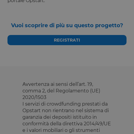
portale Opstart.
__cfruid
Sessione
Cookie
Cloudflare
associato ai
Inc.
siti che
.calendly.com
utilizzano
CloudFlare,
utilizzato pe
Vuoi scoprire di più su questo progetto?
identificare i
traffico web
attendibile.
REGISTRATI
XSRF-TOKEN
www.opstart.it
1 ora 59
Questo cook
minuti
è stato scrit
per aiutare
con la
sicurezza de
sito a
prevenire
attacchi Cro
Site Request
Forgery.
Avvertenza ai sensi dell’art. 19,
comma 2, del Regolamento (UE)
OptanonConsent
1 anno
Questo cook
OneTrust LLC
è impostato
.calendly.com
2020/1503
dalla
I servizi di crowdfunding prestati da
soluzione di
conformità 
Opstart non rientrano nel sistema di
cookie di
garanzia dei depositi istituito in
OneTrust.
Memorizza
conformità della direttiva 2014/49/UE
informazion
sulle categor
e i valori mobiliari o gli strumenti
di cookie che