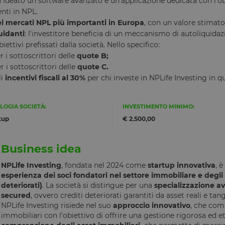
ha ideato un software avanzato e un'applicazione dedicata con l'obi
nti in NPL.
i mercati NPL più importanti in Europa
, con un valore stimato
uidanti
: l'investitore beneficia di un meccanismo di autoliquida
ttivi prefissati dalla società. Nello specifico:
 i sottoscrittori delle
quote B;
r i sottoscrittori delle
quote C.
li
incentivi fiscali al 30%
per chi investe in NPLife Investing in 
LOGIA SOCIETÀ:
INVESTIMENTO MINIMO:
tup
€ 2.500,00
Business idea
NPLife Investing
, fondata nel 2024 come
startup innovativa
, è
esperienza dei soci fondatori
nel settore immobiliare e degli
deteriorati)
. La società si distingue per una
specializzazione a
secured
, ovvero crediti deteriorati garantiti da asset reali e tan
NPLife Investing risiede nel suo
approccio innovativo
, che com
immobiliari con l'obiettivo di offrire una gestione rigorosa ed et