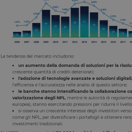
chiviazione
Tipo di archiviazione
Archiviazione locale
Archiviazione locale
Archiviazione locale
Archiviazione locale
Le tendenze del mercato includono:
r
Archiviazione locale
un aumento della domanda di soluzioni per la risolu
Archiviazione locale
crescente quantità di crediti deteriorati;
l'adozione di tecnologie avanzate e soluzioni digitali
eTime
Archiviazione locale
l'efficienza e l'accuratezza nelle analisi di questo settore;
Archiviazione locale
le banche stanno intensificando la collaborazione co
Archiviazione locale
valorizzazione degli NPL
, mentre le autorità di regolam
europea), stanno esercitando pressioni per ridurre il livello 
erTime
Archiviazione locale
si osserva un crescente interesse degli investitori vers
Archiviazione locale
come gli NPL, per diversificare i portafogli e ottenere rend
Archiviazione locale
investimenti tradizionali.
Archiviazione locale