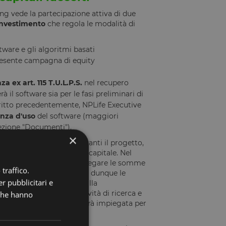
g vede la partecipazione attiva di due
 investimento
che regola le modalità di
tware e gli algoritmi basati
 presente campagna di equity
za ex art. 115 T.U.L.P.S.
nel recupero
rà il software sia per le fasi preliminari di
critto precedentemente, NPLife Executive
enza d'uso
del software (maggiori
sezione "Documenti").
×
 l'operazione e portare avanti il progetto,
n il medesimo aumento di capitale. Nel
ive, con l'obiettivo di impiegare le somme
traffico.
enti. NPLife Executive avrà dunque le
r pubblicitari e
vità, dall'acquisto fino alla
Life Investing nelle attività di ricerca e
 che hanno
a di entrambe le società sarà impiegata per
are i migliori NPL.