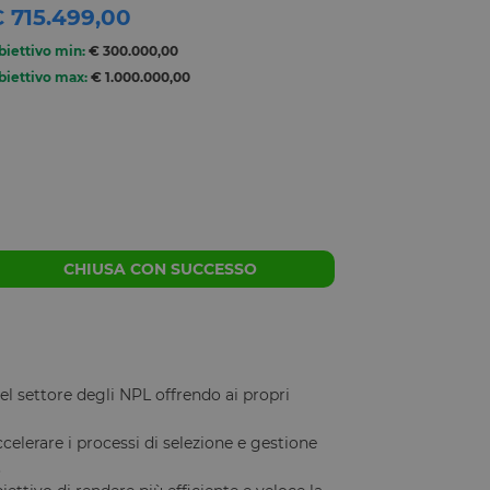
 715.499,00
biettivo min:
€ 300.000,00
biettivo max:
€ 1.000.000,00
CHIUSA CON SUCCESSO
l settore degli NPL offrendo ai propri
celerare i processi di selezione e gestione
.