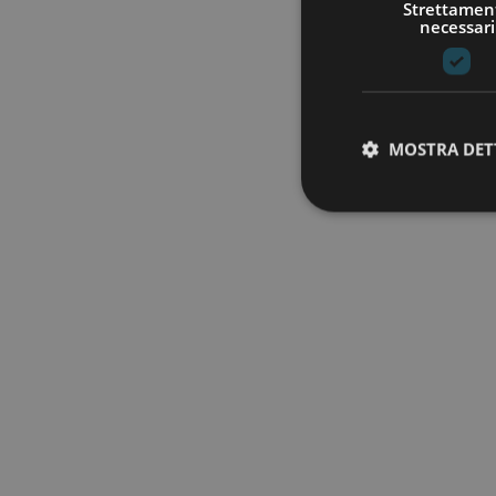
Strettamen
necessari
MOSTRA DET
I cookie strettamente
dell'account. Il sito
Nome
__cf_bm
G_ENABLED_IDPS