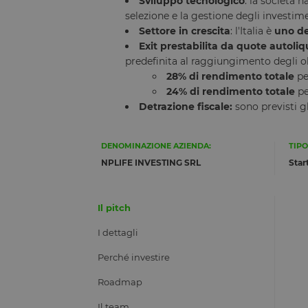
Sviluppo tecnologico
: la società 
selezione e la gestione degli investime
Settore in crescita
: l'Italia è
uno de
Exit prestabilita da quote autoliq
predefinita al raggiungimento degli obie
28% di rendimento totale
per
24% di rendimento totale
pe
Detrazione fiscale:
sono previsti g
DENOMINAZIONE AZIENDA:
TIPO
NPLIFE INVESTING SRL
Star
Il pitch
I dettagli
Perché investire
Roadmap
Il team