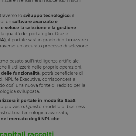
zzare i rendimenti riducendo i rischi
traverso lo
sviluppo tecnologico:
il
 di un
software avanzato e
 e veloce la selezione e la gestione
a qualità del portafoglio. Grazie
IA)
, il portale sarà in grado di ottimizzare i
traverso un accurato processo di selezione
tmo basato sull'intelligenza artificiale,
che li utilizzerà nelle proprie operazioni.
 delle funzionalità
, potrà beneficiare di
i. NPLife Executive, corrisponderà a
do così una nuova fonte di reddito per la
ologica sviluppata.
izzerà il portale in modalità SaaS
co più vasto. Questo modello di business
rastruttura tecnologica avanzata,
a nel mercato degli NPL che
capitali raccolti