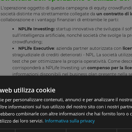
L'operazione oggetto di questa campagna di equity crowdfundin
società distinte ma strettamente collegate da
un contratto di
collaborazione e i vantaggi finanziari di entrambe le parti:
NPLife Investing:
startup innovativa che sviluppa il sof
sull'intelligenza artificiale, nonché società che svolge la
crowdfunding;
NPLife Executive
: azienda partner autorizzata con
licen
stragiudiziale di crediti deteriorati - NPL. La società utilizze
test che per ottimizzare la propria operatività. Come des
corrisponderà a NPLife Investing un
compenso per la lic
informazioni disponibili nel business plan presente nella 
L'obiettivo di raccolta totale è di 4.000.000 €
. Per ottimizzare
web utilizza cookie
NPLife Investing prevede di effettuare più periodi di offerta co
complesso, i
capitali raccolti
saranno investiti in NPLife Execut
ie per personalizzare contenuti, annunci e per analizzare il nostro 
per la selezione di portafogli NPL secured performanti ed effici
re informazioni sul tuo utilizzo del nostro sito con i nostri partne
risorse e le competenze necessarie per supervisionare tutte le atti
remunerazione dei crediti. Inoltre, NPLife Executive supporterà NP
trebbero combinarle con altre informazioni che hai fornito loro o
lo sviluppo del software per la gestione degli NPL. L''esperienz
ilizzo dei loro servizi.
Informativa sulla privacy
sviluppare algoritmi di intelligenza artificiale capaci di identific