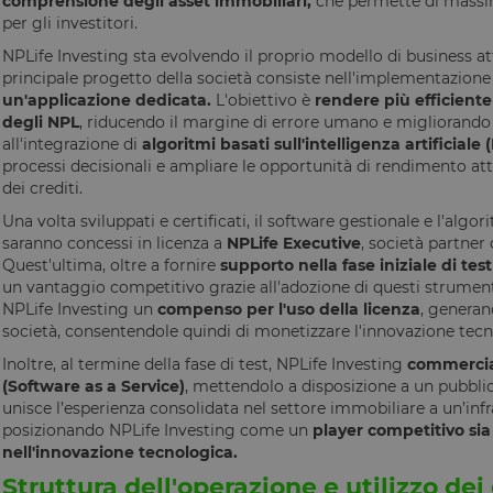
comprensione degli asset immobiliari,
che permette di massimi
per gli investitori.
NPLife Investing sta evolvendo il proprio modello di business at
principale progetto della società consiste nell'implementazione
un'applicazione dedicata.
L'obiettivo è
rendere più efficiente
degli NPL
, riducendo il margine di errore umano e migliorando l
all'integrazione di
algoritmi basati sull'intelligenza artificiale (
processi decisionali e ampliare le opportunità di rendimento at
dei crediti.
Una volta sviluppati e certificati, il software gestionale e l'algori
saranno concessi in licenza a
NPLife Executive
, società partner 
Quest'ultima, oltre a fornire
supporto nella fase iniziale di test
un vantaggio competitivo grazie all'adozione di questi strument
NPLife Investing un
compenso per l'uso della licenza
, generan
società, consentendole quindi di monetizzare l'innovazione tecn
Inoltre, al termine della fase di test, NPLife Investing
commercial
(Software as a Service)
, mettendolo a disposizione a un pubbli
unisce l’esperienza consolidata nel settore immobiliare a un’inf
posizionando NPLife Investing come un
player competitivo si
nell'innovazione tecnologica.
Struttura dell'operazione e utilizzo dei 