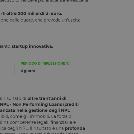
ettivo di rendere più efficiente e veloce la
 di
oltre 200 miliardi di euro.
zione delle quote, che prevede un'uscita
quanto
startup innovativa.
PERIODO DI RIFLESSIONE
4 giorni
 il risultato di
oltre trent'anni di
 NPL - Non Performing Loans (crediti
vanzata nella gestione degli NPL
gibili, come gli immobili. La forza di
bina competenze legali, finanziarie e
ica degli NPL. Il risultato è una
profonda