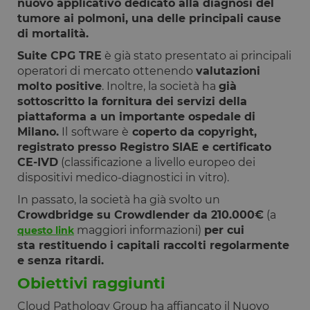
nuovo applicativo dedicato alla diagnosi del
tumore ai polmoni, una delle principali cause
Strettamente necessari
Performance
di mortalità.
Targeting
Funzionalità
Suite CPG TRE
è già stato presentato ai principali
I cookie strettamente necessari consentono le
operatori di mercato ottenendo
valutazioni
funzionalità principali del sito web come l'accesso
molto positive
. Inoltre, la società ha
già
dell'utente e la gestione dell'account. Il sito web non
può essere utilizzato correttamente senza i cookie
sottoscritto la fornitura dei servizi della
strettamente necessari.
piattaforma a un importante ospedale di
Fornitore
/
Milano.
Il
software è
coperto da copyright,
Nome
Scadenza
Descrizione
Dominio
registrato presso Registro SIAE e certificato
__cf_bm
29 minuti
Questo cook
CE-IVD
(classificazione a livello europeo dei
Cloudflare
59
viene
Inc.
dispositivi medico-diagnostici in vitro).
secondi
utilizzato pe
.calendly.com
distinguere 
In passato, la società ha già svolto un
umani e bot
Ciò è
Crowdbridge su Crowdlender da 210.000€
(a
vantaggioso
per il sito W
maggiori informazioni)
per cui
questo link
al fine di
sta restituendo i capitali raccolti regolarmente
effettuare
rapporti vali
e senza ritardi.
sull'utilizzo 
proprio sito
Obiettivi raggiunti
Web.
Cloud Pathology Group ha affiancato il Nuovo
G_ENABLED_IDPS
1 anno 1
Utilizzato pe
Google LLC