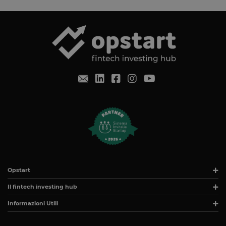
quando no
viene fornito
consenso. Il
cookie ha u
durata
normale di 
anno, in m
che i visitato
di ritorno al
sito avranno
loro
preferenze
ricordate. N
contiene
informazion
che possan
identificare i
visitatore de
sito.
CookieScriptConsent
4
Questo cook
CookieScript
settimane
viene
www.opstart.it
2 giorni
utilizzato da
servizio
Cookie-
Opstart
Script.com p
ricordare le
Il fintech investing hub
preferenze d
consenso su
Informazioni Utili
cookie dei
visitatori. È
necessario c