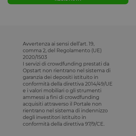
OptanonConsent
1 anno
Questo cook
OneTrust LLC
è impostato
.calendly.com
dalla
soluzione di
conformità 
cookie di
OneTrust.
Memorizza
informazion
sulle categor
Avvertenza ai sensi dell’art. 19,
di cookie che
comma 2, del Regolamento (UE)
sito utilizza 
se i visitator
2020/1503
hanno
I servizi di crowdfunding prestati da
prestato o
revocato il
Opstart non rientrano nel sistema di
consenso pe
l'uso di
garanzia dei depositi istituito in
ciascuna
conformità della direttiva 2014/49/UE
categoria. C
consente ai
e i valori mobiliari o gli strumenti
proprietari d
ammessi a fini di crowdfunding
sito di
impedire che
acquisiti attraverso il Portale non
cookie di
rientrano nel sistema di indennizzo
ciascuna
categoria
degli investitori istituito in
vengano
impostati ne
conformità della direttiva 97/9/CE.
browser deg
utenti,