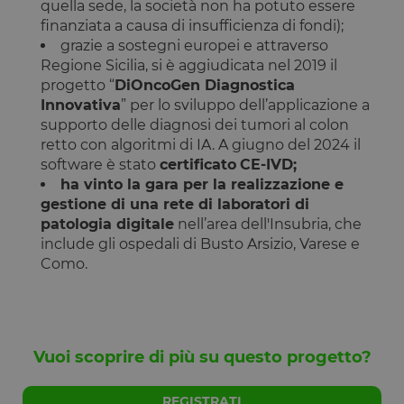
quella sede, la società non ha potuto essere
utilizzato p
essere
finanziata a causa di insufficienza di fondi);
specifico per
grazie a sostegni europei e attraverso
sito, ma un
buon esemp
Regione Sicilia, si è aggiudicata nel 2019 il
è mantener
progetto “
DiOncoGen Diagnostica
uno stato di
accesso per
Innovativa
” per lo sviluppo dell’applicazione a
utente tra le
supporto delle diagnosi dei tumori al colon
pagine.
retto con algoritmi di IA. A giugno del 2024 il
__cfruid
Sessione
Cookie
Cloudflare
associato ai
software è stato
certificato
CE-IVD;
Inc.
siti che
.calendly.com
ha vinto la gara per la realizzazione e
utilizzano
CloudFlare,
gestione di una rete di laboratori di
utilizzato pe
patologia digitale
nell’area dell'Insubria, che
identificare i
traffico web
include gli ospedali di Busto Arsizio, Varese e
attendibile.
Como.
XSRF-TOKEN
www.opstart.it
1 ora 59
Questo cook
minuti
è stato scrit
per aiutare
con la
sicurezza de
sito a
prevenire
Vuoi scoprire di più su questo progetto?
attacchi Cro
Site Request
Forgery.
REGISTRATI