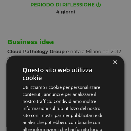
PERIODO DI RIFLESSIONE
4 giorni
Business idea
Cloud Pathology Group
è nata a Milano nel 2012
con lo scopo di
migliorare la qualità delle
×
diagnosi
utilizzando la pratica della
patologia
Questo sito web utilizza
digitale
(sfruttare innovazione e tecnologie a
cookie
favore della ricerca e delle analisi mediche).
Attraverso servizi integrati che si avvalgono
Utilizziamo i cookie per personalizzare
dell'intelligenza artificiale (IA), di
hardware e
contenuti, annunci e per analizzare il
software proprietari
(e di terzi) la società offre
nostro traffico. Condividiamo inoltre
soluzioni che avvantaggiano il lavoro di tecnici e
informazioni sul tuo utilizzo del nostro
medici durante le attività quotidiane.
sito con i nostri partner pubblicitari e di
Dopo aver proposto nel 2014 il primo progetto “
A
analisi che potrebbero combinarle con
New Pathology
”, l'azienda ha sviluppato negli
altre informazioni che hai fornito loro o