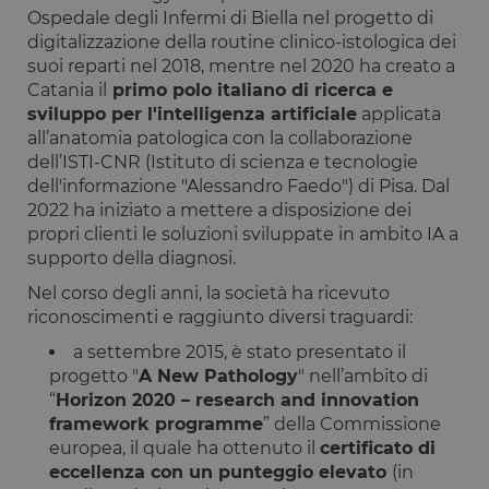
mese
accedere co
.www.opstart.it
Ospedale degli Infermi di Biella nel progetto di
Google
digitalizzazione della routine clinico-istologica dei
laravel_session
1 ora 59
Internament
Laravel LLC
suoi reparti nel 2018, mentre nel 2020 ha creato a
Google Privacy Policy
minuti
laravel utiliz
www.opstart.it
laravel_sess
Catania il
primo polo italiano di ricerca e
per
sviluppo per l'intelligenza artificiale
applicata
identificare
un'istanza d
all’anatomia patologica con la collaborazione
sessione per
dell’ISTI-CNR (Istituto di scienza e tecnologie
un utente
dell'informazione "Alessandro Faedo") di Pisa. Dal
PHPSESSID
Sessione
Cookie
PHP.net
2022 ha iniziato a mettere a disposizione dei
generato da
www.opstart.it
applicazioni
propri clienti le soluzioni sviluppate in ambito IA a
basate sul
supporto della diagnosi.
linguaggio
PHP. Si tratt
di un
Nel corso degli anni, la società ha ricevuto
identificator
riconoscimenti e raggiunto diversi traguardi:
generico
utilizzato pe
mantenere l
a settembre 2015, è stato presentato il
variabili di
progetto "
A New Pathology
" nell’ambito di
sessione
utente.
“
Horizon 2020 – research and innovation
Normalment
framework programme
” della Commissione
è un numer
generato in
europea, il quale ha ottenuto il
certificato di
modo casual
eccellenza con un punteggio elevato
(in
il modo in c
viene