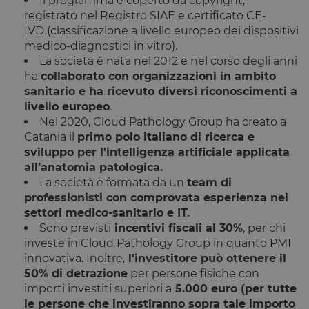
Il programma è coperto da
copyright,
registrato nel Registro SIAE e certificato CE-
IVD
(classificazione a livello europeo dei dispositivi
medico-diagnostici in vitro).
La società è nata nel 2012 e nel corso degli anni
ha
collaborato con organizzazioni in ambito
sanitario e ha ricevuto diversi riconoscimenti a
livello europeo
.
Nel 2020, Cloud Pathology Group ha creato a
Catania il
primo polo italiano di ricerca e
sviluppo per l'intelligenza artificiale applicata
all’anatomia patologica.
La società è formata da un
team di
professionisti con comprovata esperienza nei
settori medico-sanitario e IT.
Sono previsti
incentivi fiscali al 30%
, per chi
investe in Cloud Pathology Group in quanto PMI
innovativa. Inoltre,
l'investitore può ottenere il
50% di detrazione
per persone fisiche con
importi investiti superiori a
5.000 euro (p
er tutte
le persone che investiranno sopra tale importo