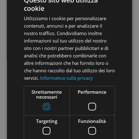
Questo sito web utilizza
€ 500,00
cookie
Utilizziamo i cookie per personalizzare
contenuti, annunci e per analizzare il
nostro traffico. Condividiamo inoltre
Business idea e obiettivi raggiunti
informazioni sul tuo utilizzo del nostro
Medilx
srl è un'innovativa startup che opera nel
sito con i nostri partner pubblicitari e di
settore immobiliare: tra i suoi vari sviluppi spicca
analisi che potrebbero combinarle con
AstaFacile
(
), oggetto di
www.asta-facile.com
altre informazioni che hai fornito loro o
questa raccolta di crowdfunding.
che hanno raccolto dal tuo utilizzo dei loro
AstaFacile sarà il primo sistema di
intelligenza
servizi.
Informativa sulla privacy
artificiale
che permette agli utenti di
visualizzare e mappare tutti gli immobili
Strettamente
Performance
necessari
all'asta
presenti in una determinata area,
grazie a degli
occhiali intelligenti brevettati
.
Questi ultimi consentono l'ispezione da remoto
con la presenza di un consulente, in grado di
Targeting
Funzionalità
seguire l'acquirente dall'inizio alla fine.
Medilx ha già raggiunto numerosi obiettivi: