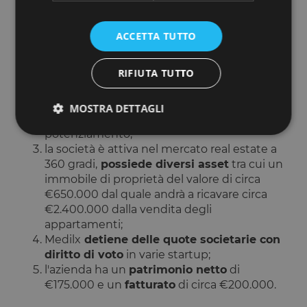
la società ha già ottenuto il
brevetto per il
visore
(smart glasses) che consente la visita
ACCETTA TUTTO
virtuale degli immobili all'asta;
AstaFacile è una
piattaforma già
RIFIUTA TUTTO
funzionante, attiva e che genera fatturato
.
Uno degli obiettivi di questa raccolta di
crowdfunding è quello di destinare una
MOSTRA DETTAGLI
percentuale dei capitali raccolti al suo
potenziamento;
la società è attiva nel mercato real estate a
360 gradi,
possiede diversi asset
tra cui un
Strettamente necessari
Performance
immobile di proprietà del valore di circa
Targeting
Funzionalità
€650.000 dal quale andrà a ricavare circa
I cookie strettamente necessari consentono le
€2.400.000 dalla vendita degli
funzionalità principali del sito web come l'accesso
appartamenti;
dell'utente e la gestione dell'account. Il sito web non
Medilx
detiene delle quote societarie con
può essere utilizzato correttamente senza i cookie
strettamente necessari.
diritto di voto
in varie startup;
l'azienda ha un
patrimonio netto
di
Fornitore
/
Nome
Scadenza
Descrizione
Dominio
€175.000 e un
fatturato
di circa €200.000.
__cf_bm
29 minuti
Questo cook
Cloudflare