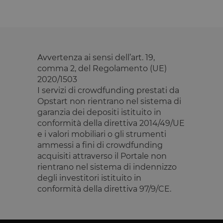
PHP. Si tratt
di un
identificator
generico
utilizzato pe
mantenere l
variabili di
sessione
Avvertenza ai sensi dell’art. 19,
utente.
comma 2, del Regolamento (UE)
Normalment
è un numer
2020/1503
generato in
modo casual
I servizi di crowdfunding prestati da
il modo in c
Opstart non rientrano nel sistema di
viene
utilizzato p
garanzia dei depositi istituito in
essere
conformità della direttiva 2014/49/UE
specifico per
sito, ma un
e i valori mobiliari o gli strumenti
buon esemp
ammessi a fini di crowdfunding
è mantener
uno stato di
acquisiti attraverso il Portale non
accesso per
utente tra le
rientrano nel sistema di indennizzo
pagine.
degli investitori istituito in
__cfruid
Sessione
Cookie
Cloudflare
conformità della direttiva 97/9/CE.
associato ai
Inc.
siti che
.calendly.com
utilizzano
CloudFlare,
utilizzato pe