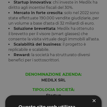
Startup innovativa
: chi investe in Medilx ha
diritto agli incentivi fiscali del 30%.
Mercato in forte crescita
: solo nel 2022 sono
state effettuate 190.000 vendite giudiziarie, per
un volume a base d'asta di 32 miliardi di euro.
Soluzione brevettata
: Medilx ha ottenuto
il brevetto per il visore (smart glasses) che
consente la visita virtuale degli immobili all'asta.
Scalabilità del business
: il progetto è
replicabile e scalabile.
Reward:
la società ha strutturato diversi
benefici per i sottoscrittori.
DENOMINAZIONE AZIENDA:
MEDILX SRL
TIPOLOGIA SOCIETÀ:
Startup
×
INVESTIMENTO MINIMO: