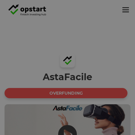
Tog
nav
AstaFacile
OVERFUNDING