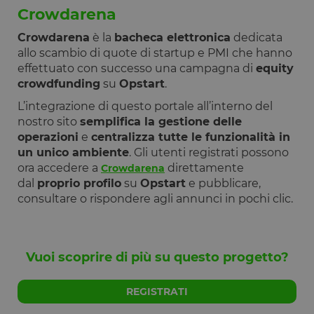
59
viene
Inc.
Crowdarena
secondi
utilizzato pe
.calendly.com
distinguere 
umani e bot
Crowdarena
è la
bacheca elettronica
dedicata
Ciò è
allo scambio di quote di startup e PMI che hanno
vantaggioso
per il sito W
effettuato con successo una campagna di
equity
al fine di
crowdfunding
su
Opstart
.
effettuare
rapporti vali
sull'utilizzo 
L’integrazione di questo portale all’interno del
proprio sito
nostro sito
semplifica la gestione delle
Web.
operazioni
e
centralizza tutte le funzionalità in
G_ENABLED_IDPS
1 anno 1
Utilizzato pe
Google LLC
un unico ambiente
. Gli utenti registrati possono
mese
accedere co
.www.opstart.it
Google
ora accedere a
direttamente
Crowdarena
dal
proprio profilo
su
Opstart
e pubblicare,
laravel_session
1 ora 59
Internament
Laravel LLC
Google Privacy Policy
minuti
laravel utiliz
www.opstart.it
consultare o rispondere agli annunci in pochi clic.
laravel_sess
per
identificare
un'istanza d
sessione per
un utente
Vuoi scoprire di più su questo progetto?
PHPSESSID
Sessione
Cookie
PHP.net
generato da
www.opstart.it
REGISTRATI
applicazioni
basate sul
linguaggio