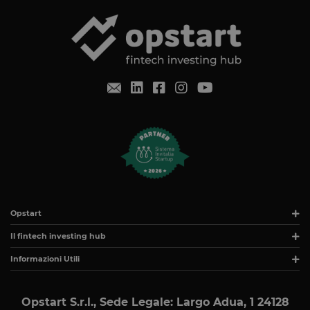
identificare i
traffico web
attendibile.
XSRF-TOKEN
www.opstart.it
1 ora 59
Questo cook
minuti
è stato scrit
per aiutare
con la
sicurezza de
sito a
prevenire
attacchi Cro
Site Request
Forgery.
OptanonConsent
1 anno
Questo cook
OneTrust LLC
è impostato
.calendly.com
dalla
soluzione di
conformità 
cookie di
OneTrust.
Opstart
Memorizza
informazion
Il fintech investing hub
sulle categor
di cookie che
Informazioni Utili
sito utilizza 
se i visitator
hanno
prestato o
revocato il
Opstart S.r.l., Sede Legale: Largo Adua, 1 24128
consenso pe