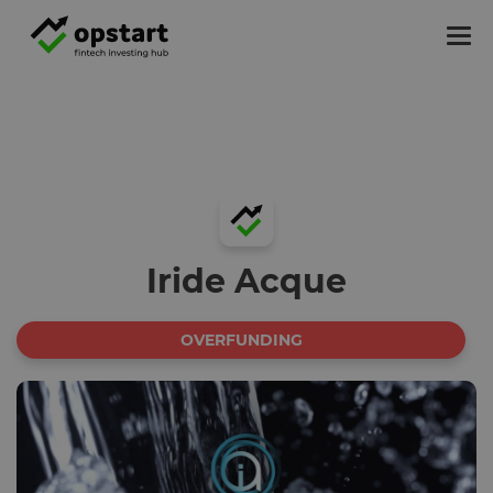
Tog
nav
Iride Acque
OVERFUNDING