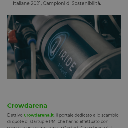
Italiane 2021, Campioni di Sostenibilità.
generico
utilizzato pe
mantenere l
variabili di
sessione
utente.
Normalment
è un numer
generato in
modo casual
il modo in c
viene
utilizzato p
essere
specifico per
sito, ma un
buon esemp
è mantener
uno stato di
accesso per
utente tra le
pagine.
__cfruid
Sessione
Cookie
Cloudflare
associato ai
Inc.
siti che
.calendly.com
Crowdarena
utilizzano
CloudFlare,
È attivo
Crowdarena.it
, il portale dedicato allo scambio
utilizzato pe
identificare i
di quote di startup e PMI che hanno effettuato con
traffico web
attendibile.
successo una campagna su Opstart. Crowdarena è il