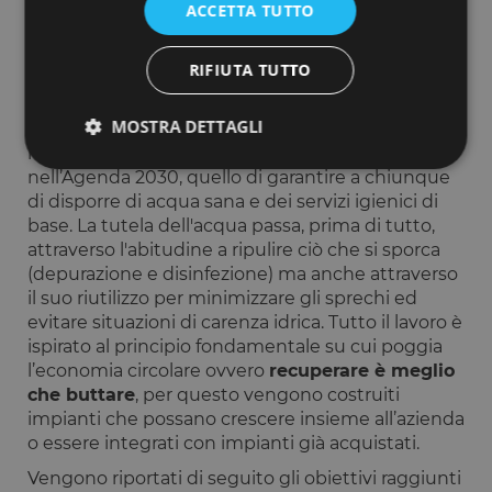
cerca di ispirare le proprie scelte ai criteri ESG
,
ACCETTA TUTTO
non solo occupandosi di ambiente ma anche
convinti che farlo bene, in un mondo in cui il 45%
RIFIUTA TUTTO
della popolazione vive in condizioni di carenza
idrica, significhi svolgere un vero e proprio servizio
MOSTRA DETTAGLI
sociale. In questo modo, si potrà tentare
l'avvicinamento al 6° obiettivo fissato dall’Onu
nell’Agenda 2030, quello di garantire a chiunque
di disporre di acqua sana e dei servizi igienici di
Strettamente necessari
Performance
base. La tutela dell'acqua passa, prima di tutto,
Targeting
Funzionalità
attraverso l'abitudine a ripulire ciò che si sporca
(depurazione e disinfezione) ma anche attraverso
I cookie strettamente necessari consentono le
il suo riutilizzo per minimizzare gli sprechi ed
funzionalità principali del sito web come l'accesso
evitare situazioni di carenza idrica. Tutto il lavoro è
dell'utente e la gestione dell'account. Il sito web non
può essere utilizzato correttamente senza i cookie
ispirato al principio fondamentale su cui poggia
strettamente necessari.
l’economia circolare ovvero
recuperare è meglio
Fornitore
/
che buttare
, per questo vengono costruiti
Nome
Scadenza
Descrizione
Dominio
impianti che possano crescere insieme all’azienda
__cf_bm
29 minuti
Questo cook
Cloudflare
o essere integrati con impianti già acquistati.
59
viene
Inc.
secondi
utilizzato pe
.calendly.com
Vengono riportati di seguito gli obiettivi raggiunti
distinguere 