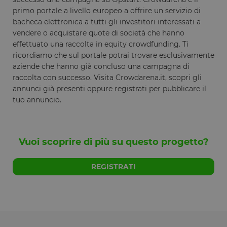
primo portale a livello europeo a offrire un servizio di
XSRF-TOKEN
www.opstart.it
1 ora 59
Questo cook
minuti
è stato scrit
bacheca elettronica a tutti gli investitori interessati a
per aiutare
vendere o acquistare quote di società che hanno
con la
sicurezza de
effettuato una raccolta in equity crowdfunding. Ti
sito a
ricordiamo che sul portale potrai trovare esclusivamente
prevenire
attacchi Cro
aziende che hanno già concluso una campagna di
Site Request
Forgery.
raccolta con successo. Visita Crowdarena.it, scopri gli
annunci già presenti oppure registrati per pubblicare il
OptanonConsent
1 anno
Questo cook
OneTrust LLC
è impostato
.calendly.com
tuo annuncio.
dalla
soluzione di
conformità 
cookie di
OneTrust.
Vuoi scoprire di più su questo progetto?
Memorizza
informazion
sulle categor
di cookie che
REGISTRATI
sito utilizza 
se i visitator
hanno
prestato o
revocato il
consenso pe
l'uso di
ciascuna
categoria. C