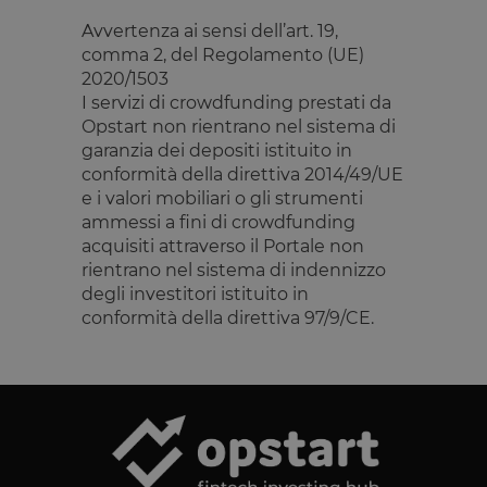
consente ai
proprietari d
Avvertenza ai sensi dell’art. 19,
sito di
comma 2, del Regolamento (UE)
impedire che
cookie di
2020/1503
ciascuna
I servizi di crowdfunding prestati da
categoria
vengano
Opstart non rientrano nel sistema di
impostati ne
garanzia dei depositi istituito in
browser deg
utenti,
conformità della direttiva 2014/49/UE
quando no
viene fornito
e i valori mobiliari o gli strumenti
consenso. Il
ammessi a fini di crowdfunding
cookie ha u
durata
acquisiti attraverso il Portale non
normale di 
rientrano nel sistema di indennizzo
anno, in m
che i visitato
degli investitori istituito in
di ritorno al
conformità della direttiva 97/9/CE.
sito avranno
loro
preferenze
ricordate. N
contiene
informazion
che possan
identificare i
visitatore de
sito.
CookieScriptConsent
4
Questo cook