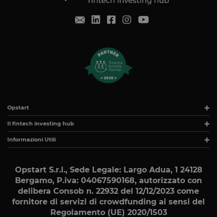
CookieScript
settimane
viene
www.opstart.it
2 giorni
utilizzato da
servizio
Cookie-
Script.com p
ricordare le
preferenze d
consenso su
cookie dei
visitatori. È
necessario c
il banner de
cookie di
Cookie-
Script.com
Opstart
funzioni
correttamen
Il fintech investing hub
Dichiarazione di archiviazione
Informazioni Utili
Tipo di
Nome
Descrizione
archiviazione
Opstart S.r.l., Sede Legale: Largo Adua, 1 24128
tAE
Archiviazione
locale
Bergamo, P.iva: 04067590168
, autorizzato con
delibera Consob n. 22932 del 12/12/2023 come
tTDe
Archiviazione
locale
fornitore di servizi di crowdfunding ai sensi del
Regolamento (UE) 2020/1503
tnsApp
Archiviazione