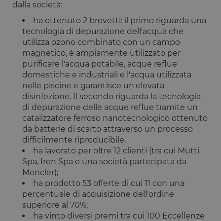
umani e bot
dalla società:
Ciò è
vantaggioso
ha ottenuto 2 brevetti: il primo riguarda una
per il sito W
tecnologia di depurazione dell'acqua che
al fine di
effettuare
utilizza ozono combinato con un campo
rapporti vali
sull'utilizzo 
magnetico, è ampiamente utilizzato per
proprio sito
purificare l'acqua potabile, acque reflue
Web.
domestiche e industriali e l'acqua utilizzata
G_ENABLED_IDPS
1 anno 1
Utilizzato pe
Google LLC
nelle piscine e garantisce un'elevata
mese
accedere co
.www.opstart.it
Google
disinfezione. Il secondo riguarda la tecnologia
di depurazione delle acque reflue tramite un
laravel_session
1 ora 59
Internament
Laravel LLC
Google Privacy Policy
minuti
laravel utiliz
www.opstart.it
catalizzatore ferroso nanotecnologico ottenuto
laravel_sess
da batterie di scarto attraverso un processo
per
identificare
difficilmente riproducibile.
un'istanza d
sessione per
ha lavorato per oltre 12 clienti (tra cui Mutti
un utente
Spa, Iren Spa e una società partecipata da
PHPSESSID
Sessione
Cookie
PHP.net
Moncler);
generato da
www.opstart.it
ha prodotto 53 offerte di cui 11 con una
applicazioni
basate sul
percentuale di acquisizione dell'ordine
linguaggio
superiore al 70%;
PHP. Si tratt
di un
ha vinto diversi premi tra cui 100 Eccellenze
identificator