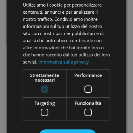
Utilizziamo i cookie per personalizzare
contenuti, annunci e per analizzare il
nostro traffico. Condividiamo inoltre
Mission e obiettivi raggiunti
informazioni sul tuo utilizzo del nostro
sito con i nostri partner pubblicitari e di
Iride Acque è una PMI Innovativa che si occupa di
analisi che potrebbero combinarle con
qualsiasi problematica relativa al trattamento
delle acque industriali in quanto crede che solo
altre informazioni che hai fornito loro o
soluzioni nuove potranno concretamente
che hanno raccolto dal tuo utilizzo dei loro
contribuire alla salvaguardia dell'ambiente in
servizi.
Informativa sulla privacy
generale e del patrimonio idrico in particolare. Il
brevetto di Iride Acque riguarda la produzione
Strettamente
Performance
necessari
di un catalizzatore
, che rappresenta il cuore della
nostra tecnologia. La produzione di quest'ultimo,
che diversamente richiederebbe l’utilizzo di
materiali nobili molto costosi, avviene a partire da
Targeting
Funzionalità
materiali di scarto
, che la società ricava dalle pile
esauste, quelle di uso comune, che tutti noi
utilizziamo nel nostro quotidiano.
Essa è una Benefit Company perché
ogni giorno