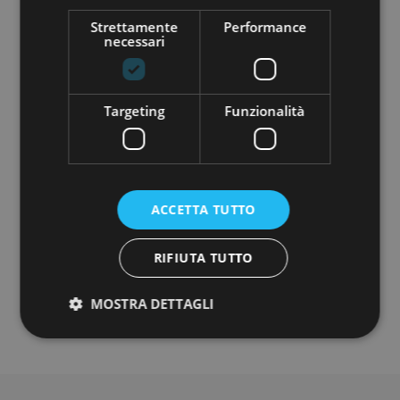
COMPANY TYPE:
Strettamente
Performance
Startup
necessari
MINIMUM INVESTMENT:
€ 250,00
Targeting
Funzionalità
ACCETTA TUTTO
Do you want to know more about this
project?
RIFIUTA TUTTO
REGISTER
MOSTRA DETTAGLI
Strettamente necessari
Performance
Targeting
Funzionalità