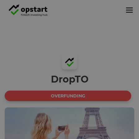
Tog
nav
DropTO
OVERFUNDING