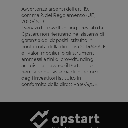
Avvertenza ai sensi dell’art. 19,
I cookie strettamente necessari consentono le
comma 2, del Regolamento (UE)
funzionalità principali del sito web come l'accesso
dell'utente e la gestione dell'account. Il sito web non
2020/1503
può essere utilizzato correttamente senza i cookie
I servizi di crowdfunding prestati da
strettamente necessari.
Opstart non rientrano nel sistema di
Fornitore
/
Nome
Scadenza
Descrizione
garanzia dei depositi istituito in
Dominio
conformità della direttiva 2014/49/UE
__cf_bm
29 minuti
Questo cook
Cloudflare
e i valori mobiliari o gli strumenti
59
viene
Inc.
secondi
utilizzato pe
ammessi a fini di crowdfunding
.calendly.com
distinguere 
acquisiti attraverso il Portale non
umani e bot
Ciò è
rientrano nel sistema di indennizzo
vantaggioso
degli investitori istituito in
per il sito W
al fine di
conformità della direttiva 97/9/CE.
effettuare
rapporti vali
sull'utilizzo 
proprio sito
Web.
G_ENABLED_IDPS
1 anno 1
Utilizzato pe
Google LLC
mese
accedere co
.www.opstart.it
Google
laravel_session
1 ora 59
Internament
Laravel LLC