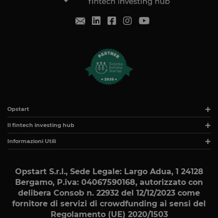
Google Privacy Policy
minuti
laravel utiliz
www.opstart.it
laravel_sess
per
identificare
un'istanza d
sessione per
un utente
PHPSESSID
Sessione
Cookie
PHP.net
generato da
www.opstart.it
applicazioni
basate sul
linguaggio
PHP. Si tratt
di un
identificator
Opstart
generico
utilizzato pe
Il fintech investing hub
mantenere l
variabili di
sessione
Informazioni Utili
utente.
Normalment
è un numer
generato in
Opstart S.r.l., Sede Legale: Largo Adua, 1 24128
modo casual
Bergamo, P.iva: 04067590168
, autorizzato con
il modo in c
viene
delibera Consob n. 22932 del 12/12/2023 come
utilizzato p
essere
fornitore di servizi di crowdfunding ai sensi del
specifico per
Regolamento (UE) 2020/1503
sito, ma un