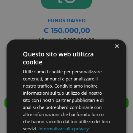
FUNDS RAISED
€ 150.000,00
Min goal:
€ 105.000,00
×
Max goal:
€ 150.000,00
Questo sito web utilizza
cookie
Utilizziamo i cookie per personalizzare
contenuti, annunci e per analizzare il
nostro traffico. Condividiamo inoltre
informazioni sul tuo utilizzo del nostro
sito con i nostri partner pubblicitari e di
SUCCESSFULLY CLOSED
analisi che potrebbero combinarle con
altre informazioni che hai fornito loro o
COMPANY NAME:
che hanno raccolto dal tuo utilizzo dei loro
DROPTO S.R.L.
servizi.
Informativa sulla privacy