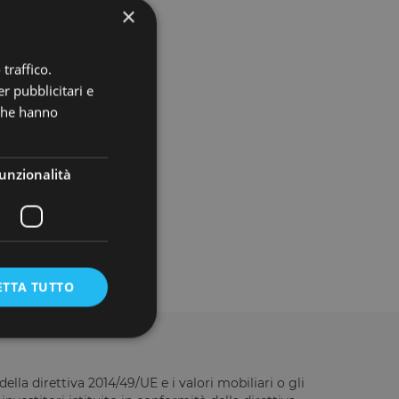
×
traffico.
r pubblicitari e
t this project?
 che hanno
unzionalità
ETTA TUTTO
ella direttiva 2014/49/UE e i valori mobiliari o gli