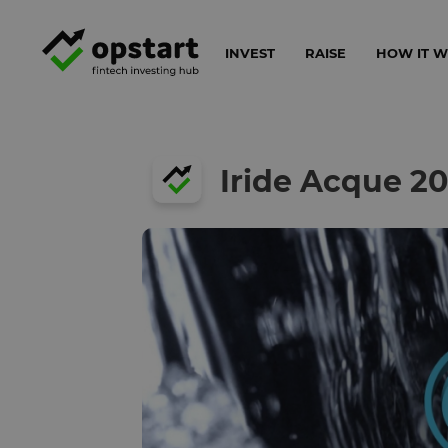
INVEST
RAISE
HOW IT 
Iride Acque 2