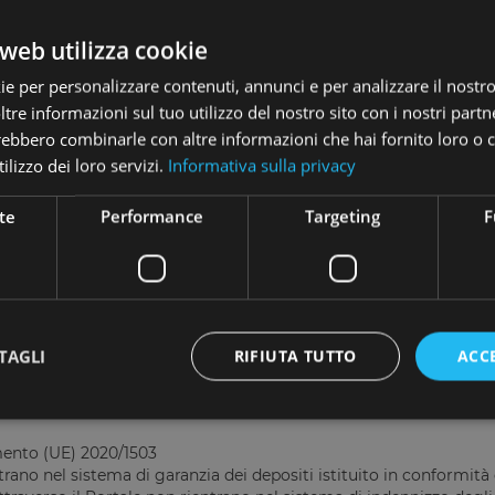
web utilizza cookie
ie per personalizzare contenuti, annunci e per analizzare il nostro 
re informazioni sul tuo utilizzo del nostro sito con i nostri partne
Do you want to know more abou
trebbero combinarle con altre informazioni che hai fornito loro o
ilizzo dei loro servizi.
Informativa sulla privacy
REGISTER
te
Performance
Targeting
F
TAGLI
RIFIUTA TUTTO
ACC
amento (UE) 2020/1503
Strettamente necessari
Performance
Targeting
Funzionalità
rano nel sistema di garanzia dei depositi istituito in conformità d