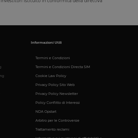
vestitori istituito in conformità della direttiva
e la gestione
umani e bot. Ciò è
porti validi
Informazioni Utili
Termini e Condizioni
ntificare un'istanza
g
Termini e Condizioni Directa SIM
ing
Cookie Law Policy
io PHP. Si tratta di
e variabili di
ato in modo
Privacy Policy Sito Web
ecifico per il sito,
esso per un utente
e
Privacy Policy Newsletter
Policy Conflitto di Interessi
tilizzato per
NDA Opstart
Arbitro per le Controversie
rezza del sito a
Trattamento reclami