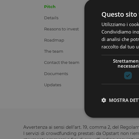
Pitch
Questo sito 
Details
Utilizziamo i cook
Reasons to invest
Condividiamo inolt
di analisi che po
Roadmap
raccolto dal tuo ut
The team
Strettamen
Contact the team
necessari
Documents
Updates
MOSTRA DET
Avvertenza ai sensi dell’art. 19, comma 2, del Regol
I servizi di crowdfunding prestati da Opstart non rient