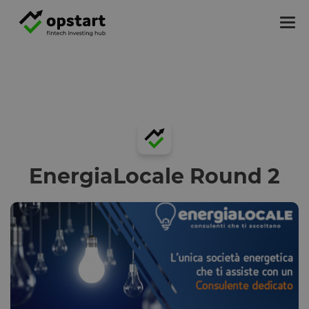
Tog
nav
EnergiaLocale Round 2