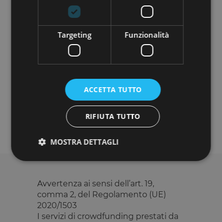
Targeting
Funzionalità
Do you want to know more about this
project?
ACCETTA TUTTO
REGISTER
RIFIUTA TUTTO
MOSTRA DETTAGLI
Strettamente necessari
Performance
Avvertenza ai sensi dell’art. 19,
comma 2, del Regolamento (UE)
Targeting
Funzionalità
2020/1503
I cookie strettamente necessari consentono le
I servizi di crowdfunding prestati da
funzionalità principali del sito web come l'accesso