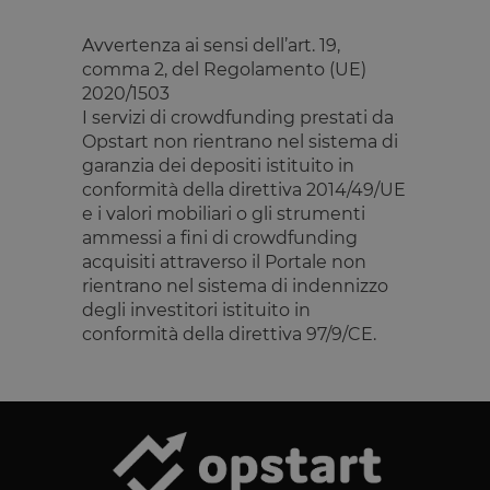
Targeting
Funzionalità
Avvertenza ai sensi dell’art. 19,
I cookie strettamente necessari consentono le
funzionalità principali del sito web come l'accesso
comma 2, del Regolamento (UE)
dell'utente e la gestione dell'account. Il sito web non
2020/1503
può essere utilizzato correttamente senza i cookie
I servizi di crowdfunding prestati da
strettamente necessari.
Opstart non rientrano nel sistema di
Fornitore
/
Nome
Scadenza
Descrizione
garanzia dei depositi istituito in
Dominio
conformità della direttiva 2014/49/UE
__cf_bm
29 minuti
Questo cook
Cloudflare
e i valori mobiliari o gli strumenti
59
viene
Inc.
secondi
utilizzato pe
.calendly.com
ammessi a fini di crowdfunding
distinguere 
umani e bot
acquisiti attraverso il Portale non
Ciò è
rientrano nel sistema di indennizzo
vantaggioso
per il sito W
degli investitori istituito in
al fine di
conformità della direttiva 97/9/CE.
effettuare
rapporti vali
sull'utilizzo 
proprio sito
Web.
G_ENABLED_IDPS
1 anno 1
Utilizzato pe
Google LLC
mese
accedere co
.www.opstart.it
Google