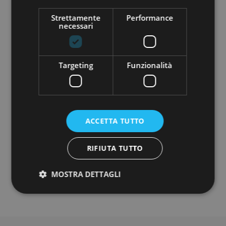
COMPANY TYPE:
Strettamente
Performance
Startup
necessari
MINIMUM INVESTMENT:
€ 250,00
Targeting
Funzionalità
ACCETTA TUTTO
Do you want to know more about this
project?
RIFIUTA TUTTO
REGISTER
MOSTRA DETTAGLI
Strettamente necessari
Performance