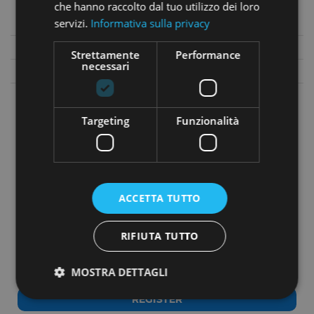
che hanno raccolto dal tuo utilizzo dei loro
RENDIMENTO:
servizi.
Informativa sulla privacy
Valore investimento
Interesse annuo
Strettamente
Performance
necessari
From € 500,00
9,50%
From € 1.500,00
10,00%
Targeting
Funzionalità
ACCETTA TUTTO
RIFIUTA TUTTO
Do you want to know more about this
project?
MOSTRA DETTAGLI
REGISTER