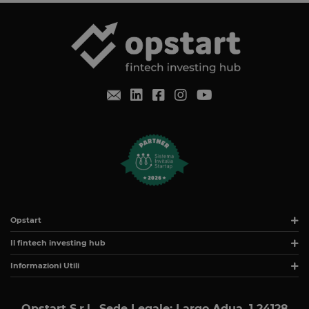
mese
accedere co
.www.opstart.it
Google
laravel_session
1 ora 59
Internament
Laravel LLC
Google Privacy Policy
minuti
laravel utiliz
www.opstart.it
laravel_sess
per
identificare
un'istanza d
sessione per
un utente
PHPSESSID
Sessione
Cookie
PHP.net
generato da
www.opstart.it
applicazioni
basate sul
linguaggio
PHP. Si tratt
di un
identificator
generico
utilizzato pe
mantenere l
Opstart
variabili di
sessione
utente.
Il fintech investing hub
Normalment
è un numer
Informazioni Utili
generato in
modo casual
il modo in c
viene
Opstart S.r.l., Sede Legale: Largo Adua, 1 24128