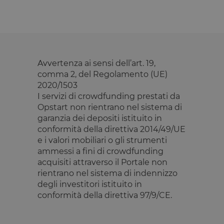
Strettamente necessari
Performance
Targeting
Funzionalità
I cookie strettamente necessari consentono le
funzionalità principali del sito web come l'accesso
dell'utente e la gestione dell'account. Il sito web non
Avvertenza ai sensi dell’art. 19,
può essere utilizzato correttamente senza i cookie
comma 2, del Regolamento (UE)
strettamente necessari.
2020/1503
Fornitore
/
Nome
Scadenza
Descrizione
I servizi di crowdfunding prestati da
Dominio
Opstart non rientrano nel sistema di
__cf_bm
29 minuti
Questo cook
Cloudflare
garanzia dei depositi istituito in
59
viene
Inc.
secondi
utilizzato pe
.calendly.com
conformità della direttiva 2014/49/UE
distinguere 
e i valori mobiliari o gli strumenti
umani e bot
Ciò è
ammessi a fini di crowdfunding
vantaggioso
per il sito W
acquisiti attraverso il Portale non
al fine di
rientrano nel sistema di indennizzo
effettuare
rapporti vali
degli investitori istituito in
sull'utilizzo 
conformità della direttiva 97/9/CE.
proprio sito
Web.
G_ENABLED_IDPS
1 anno 1
Utilizzato pe
Google LLC