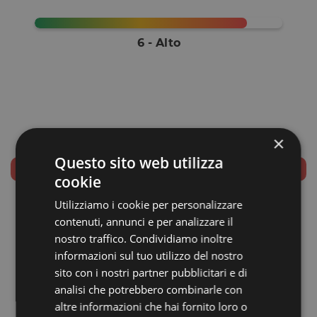
6 - Alto
×
Questo sito web utilizza
UNSUCCESSFULLY CLOSED
cookie
Utilizziamo i cookie per personalizzare
COMPANY NAME:
contenuti, annunci e per analizzare il
DTECH SRL
nostro traffico. Condividiamo inoltre
GUARANTEES:
informazioni sul tuo utilizzo del nostro
sito con i nostri partner pubblicitari e di
TYPE OF PROSPECT:
analisi che potrebbero combinarle con
bullet
altre informazioni che hai fornito loro o