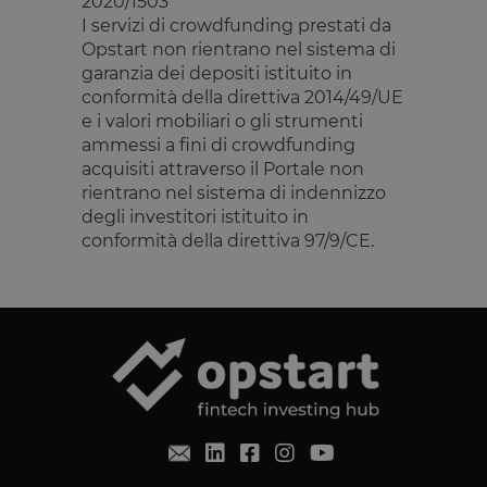
2020/1503
funzionalità principali del sito web come l'accesso
I servizi di crowdfunding prestati da
dell'utente e la gestione dell'account. Il sito web non
Opstart non rientrano nel sistema di
può essere utilizzato correttamente senza i cookie
strettamente necessari.
garanzia dei depositi istituito in
conformità della direttiva 2014/49/UE
Fornitore
/
Nome
Scadenza
Descrizione
e i valori mobiliari o gli strumenti
Dominio
ammessi a fini di crowdfunding
__cf_bm
29 minuti
Questo cook
Cloudflare
59
viene
acquisiti attraverso il Portale non
Inc.
secondi
utilizzato pe
.calendly.com
rientrano nel sistema di indennizzo
distinguere 
umani e bot
degli investitori istituito in
Ciò è
conformità della direttiva 97/9/CE.
vantaggioso
per il sito W
al fine di
effettuare
rapporti vali
sull'utilizzo 
proprio sito
Web.
G_ENABLED_IDPS
1 anno 1
Utilizzato pe
Google LLC
mese
accedere co
.www.opstart.it
Google
laravel_session
1 ora 59
Internament
Laravel LLC
Google Privacy Policy
minuti
laravel utiliz
www.opstart.it
laravel_sess