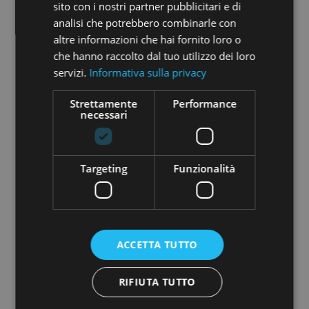
sito con i nostri partner pubblicitari e di
analisi che potrebbero combinarle con
altre informazioni che hai fornito loro o
COMPANY NAME:
che hanno raccolto dal tuo utilizzo dei loro
EXTRAFIN S.P.A.
servizi.
Informativa sulla privacy
COMPANY TYPE:
Strettamente
Performance
necessari
PMI
MINIMUM INVESTMENT:
€ 225,00
Targeting
Funzionalità
REFLECTION PERIOD
4 days
ACCETTA TUTTO
RIFIUTA TUTTO