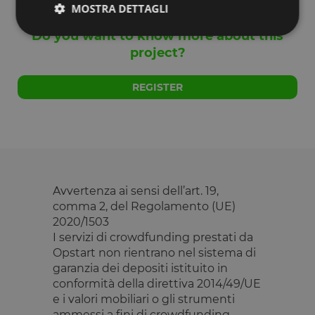
MOSTRA DETTAGLI
Do you want to know more about this
project?
Strettamente necessari
Performance
Targeting
Funzionalità
REGISTER
I cookie strettamente necessari consentono le
funzionalità principali del sito web come l'accesso
dell'utente e la gestione dell'account. Il sito web non
può essere utilizzato correttamente senza i cookie
strettamente necessari.
Fornitore
/
Nome
Scadenza
Descrizione
Dominio
Avvertenza ai sensi dell’art. 19,
comma 2, del Regolamento (UE)
__cf_bm
29 minuti
Questo cook
Cloudflare
59
viene
Inc.
2020/1503
secondi
utilizzato pe
.calendly.com
I servizi di crowdfunding prestati da
distinguere 
umani e bot
Opstart non rientrano nel sistema di
Ciò è
garanzia dei depositi istituito in
vantaggioso
per il sito W
conformità della direttiva 2014/49/UE
al fine di
effettuare
e i valori mobiliari o gli strumenti
rapporti vali
ammessi a fini di crowdfunding