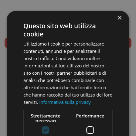
×
Questo sito web utilizza
cookie
UNSUCCESSFULLY CLOSED
Utilizziamo i cookie per personalizzare
contenuti, annunci e per analizzare il
nostro traffico. Condividiamo inoltre
COMPANY NAME:
informazioni sul tuo utilizzo del nostro
GROWNFT SRL
sito con i nostri partner pubblicitari e di
COMPANY TYPE:
analisi che potrebbero combinarle con
Startup
altre informazioni che hai fornito loro o
che hanno raccolto dal tuo utilizzo dei loro
MINIMUM INVESTMENT:
servizi.
Informativa sulla privacy
€ 1.000,00
Strettamente
Performance
necessari