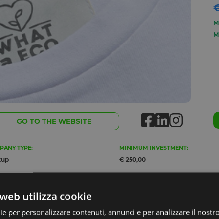
€
M
M
GO TO THE WEBSITE
PANY TYPE:
MINIMUM INVESTMENT:
tup
€ 250,00
web utilizza cookie
ie per personalizzare contenuti, annunci e per analizzare il nostro 
Do you want to know more abou