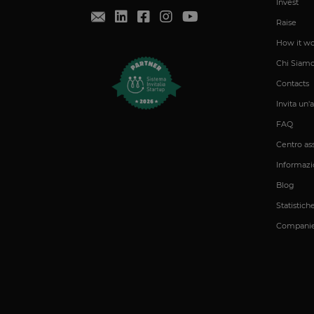
Invest
__cf_bm
Raise
How it wo
G_ENABLED_IDPS
Chi Siam
laravel_session
Contacts
Invita un'
PHPSESSID
FAQ
Centro as
Informazio
__cfruid
Blog
Statistich
XSRF-TOKEN
Compani
OptanonConsent