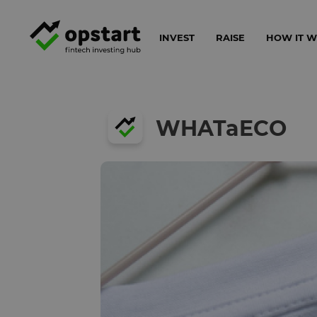
INVEST
RAISE
HOW IT 
WHATaECO