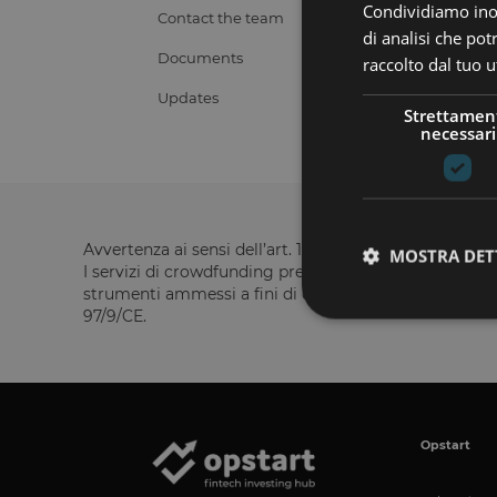
Condividiamo inolt
Contact the team
di analisi che po
Documents
raccolto dal tuo ut
Updates
Strettamen
necessari
Avvertenza ai sensi dell’art. 19, comma 2, del Regol
MOSTRA DET
I servizi di crowdfunding prestati da Opstart non rient
strumenti ammessi a fini di crowdfunding acquisiti att
97/9/CE.
I cookie strettamente
dell'account. Il sito
Opstart
Nome