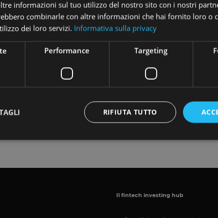
re informazioni sul tuo utilizzo del nostro sito con i nostri partne
trebbero combinarle con altre informazioni che hai fornito loro o
ilizzo dei loro servizi.
Informativa sulla privacy
REGISTER
te
Performance
Targeting
F
amento (UE) 2020/1503
TAGLI
RIFIUTA TUTTO
ACC
rano nel sistema di garanzia dei depositi istituito in conformità d
raverso il Portale non rientrano nel sistema di indennizzo degli in
Strettamente necessari
Performance
Targeting
Funzionalità
 necessari consentono le funzionalità principali del sito web come l'accesso dell'utente 
 web non può essere utilizzato correttamente senza i cookie strettamente necessari.
Il fintech investing hub
Fornitore
/
Scadenza
Descrizione
Dominio