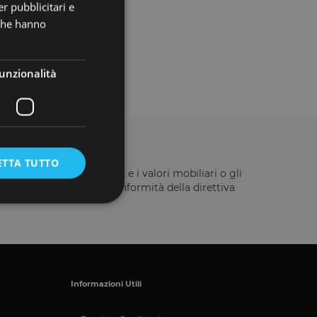
r pubblicitari e
 che hanno
unzionalità
ETTA TUTTO
ella direttiva 2014/49/UE e i valori mobiliari o gli
vestitori istituito in conformità della direttiva
e la gestione
Informazioni Utili