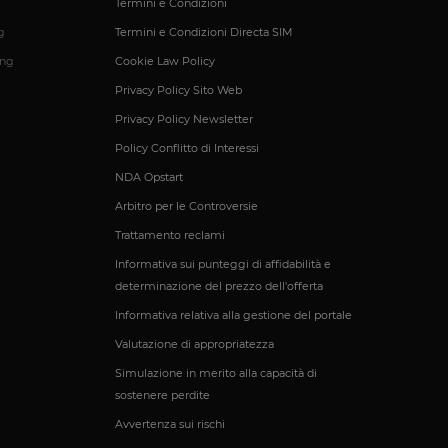
Termini e Condizioni
umani e bot. Ciò è
porti validi
g
Termini e Condizioni Directa SIM
ing
Cookie Law Policy
Privacy Policy Sito Web
ntificare un'istanza
e
Privacy Policy Newsletter
Policy Conflitto di Interessi
io PHP. Si tratta di
e variabili di
NDA Opstart
ato in modo
ecifico per il sito,
Arbitro per le Controversie
esso per un utente
Trattamento reclami
tilizzato per
Informativa sui punteggi di affidabilità e
determinazione del prezzo dell'offerta
rezza del sito a
Informativa relativa alla gestione del portale
Valutazione di appropriatezza
ormità dei cookie di
 cookie che il sito
Simulazione in merito alla capacità di
il consenso per l'uso
sostenere perdite
el sito di impedire
ti nel browser degli
Avvertenza sui rischi
ookie ha una durata
orno al sito avranno